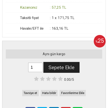
Kazancınız
:
57
,25
TL
Taksitli fiyat
:
1 x
171
,75
TL
Havale/EFT ile
:
163
,16
TL
25
%
Aynı gün kargo
Sepete Ekle
0.00/5
Tavsiye et
Hata bildir
Favorilerime Ekle