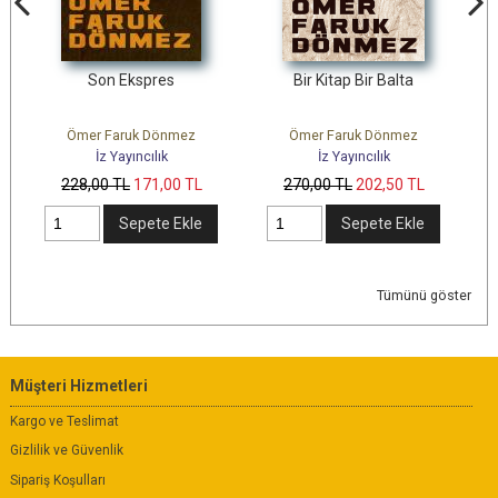
Bir Kitap Bir Balta
Çok Sesli Bir Ölüm
Ömer Faruk Dönmez
Rasim Özdenören
İz Yayıncılık
İz Yayıncılık
270
,00
TL
202
,50
TL
245
,00
TL
Sepete Ekle
Sepete Ekle
Tümünü göster
Müşteri Hizmetleri
Kargo ve Teslimat
Gizlilik ve Güvenlik
Sipariş Koşulları