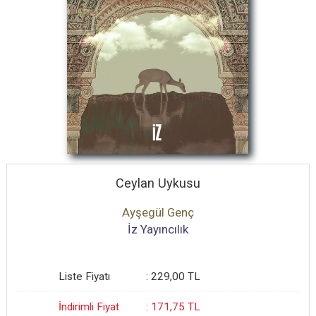
Ceylan Uykusu
Ayşegül Genç
İz Yayıncılık
Liste Fiyatı
:
229
,00
TL
İndirimli Fiyat
:
171
,75
TL