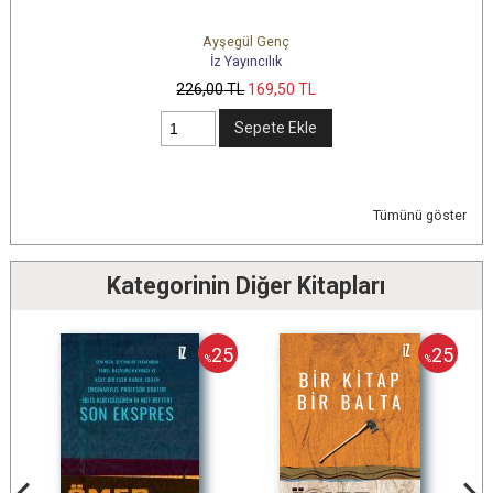
Ayşegül Genç
İz Yayıncılık
226
,00
TL
169
,50
TL
Sepete Ekle
Tümünü göster
Kategorinin Diğer Kitapları
25
25
%