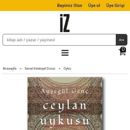
Bayimiz Olun
Üye ol
Üye Girişi
Ara
0
Anasayfa
>
Sanat Edebiyat Dizisi
>
Öykü