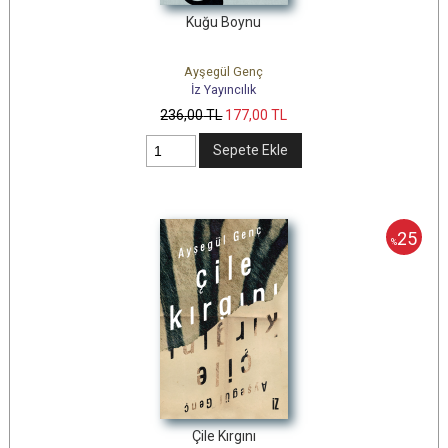
Kuğu Boynu
Ayşegül Genç
İz Yayıncılık
236
,00
TL
177
,00
TL
Sepete Ekle
25
%
Çile Kırgını