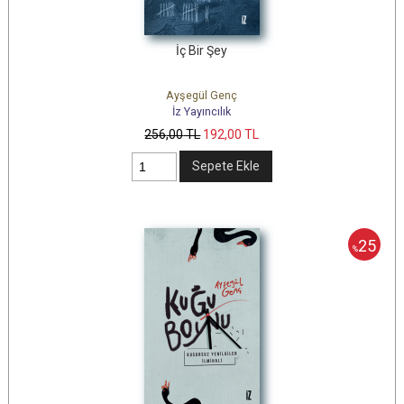
İç Bir Şey
Ayşegül Genç
İz Yayıncılık
256
,00
TL
192
,00
TL
Sepete Ekle
25
%