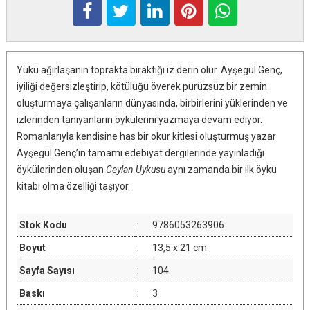
Yükü ağırlaşanın toprakta bıraktığı iz derin olur. Ayşegül Genç,
iyiliği değersizleştirip, kötülüğü överek pürüzsüz bir zemin
oluşturmaya çalışanların dünyasında, birbirlerini yüklerinden ve
izlerinden tanıyanların öykülerini yazmaya devam ediyor.
Romanlarıyla kendisine has bir okur kitlesi oluşturmuş yazar
Ayşegül Genç’in tamamı edebiyat dergilerinde yayınladığı
öykülerinden oluşan
Ceylan Uykusu
aynı zamanda bir ilk öykü
kitabı olma özelliği taşıyor.
Stok Kodu
:
9786053263906
Boyut
:
13,5 x 21 cm
Sayfa Sayısı
:
104
Baskı
:
3