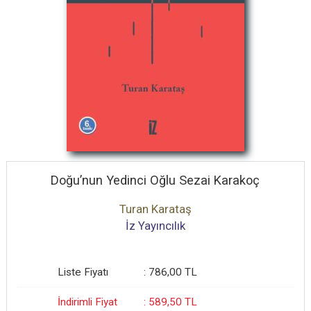
Doğu’nun Yedinci Oğlu Sezai Karakoç
Turan Karataş
İz Yayıncılık
Liste Fiyatı
:
786
,00
TL
İndirimli Fiyat
:
589
,50
TL