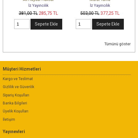
ayıncılık
İz Yayıncılık
İz Yayıncılık
L
285
,75
TL
503
,00
TL
377
,25
TL
271
,00
TL
203
,2
Sepete Ekle
Sepete Ekle
Sepete 
Tümünü göster
Müşteri Hizmetleri
Kargo ve Teslimat
Gizlilik ve Güvenlik
Sipariş Koşulları
Banka Bilgileri
Üyelik Koşulları
İletişim
Yayınevleri