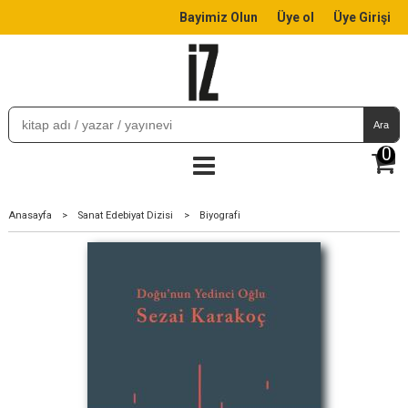
Bayimiz Olun
Üye ol
Üye Girişi
Ara
0
Anasayfa
>
Sanat Edebiyat Dizisi
>
Biyografi