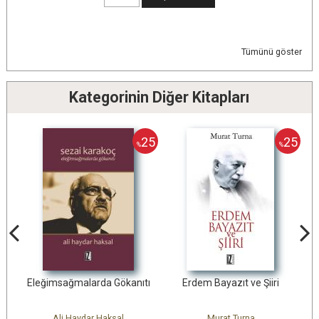
Tümünü göster
Kategorinin Diğer Kitapları
25
25
%
%
larda Gökanıtı
Erdem Bayazıt ve Şiiri
Necip Fazıl: Günümüz
Temel Koyucu
dar Haksal
Murat Turna
Akif İnan