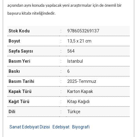
açısından aynı konuda yapılacak yeni araştırmalar için de önemli bir
başvuru kitabı niteliğindedir.
Stok Kodu
:
9786053269137
Boyut
:
13,5 x 21 cm
Sayfa Sayısı
:
564
Basım Yeri
:
İstanbul
Baskı
:
6
Basım Tarihi
:
2025-Temmuz
Kapak Türü
:
Karton Kapak
Kağıt Türü
:
Kitap Kağıdı
Dili
:
Türkçe
Sanat Edebiyat Dizisi
Edebiyat
Biyografi