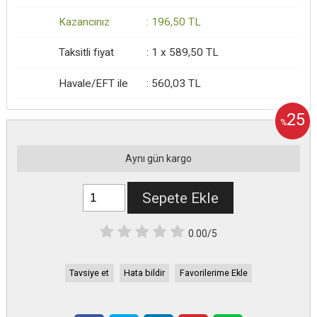
Kazancınız
:
196
,50
TL
Taksitli fiyat
:
1 x
589
,50
TL
Havale/EFT ile
:
560
,03
TL
25
%
Aynı gün kargo
Sepete Ekle
0.00/5
Tavsiye et
Hata bildir
Favorilerime Ekle