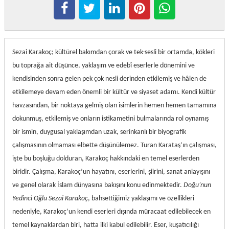
Sezai Karakoç; kültürel bakımdan çorak ve tek-sesli bir ortamda, kökleri
bu toprağa ait düşünce, yaklaşım ve edebî eserlerle dönemini ve
kendisinden sonra gelen pek çok nesli derinden etkilemiş ve hâlen de
etkilemeye devam eden önemli bir kültür ve siyaset adamı. Kendi kültür
havzasından, bir noktaya gelmiş olan isimlerin hemen hemen tamamına
dokunmuş, etkilemiş ve onların istikametini bulmalarında rol oynamış
bir ismin, duygusal yaklaşımdan uzak, serinkanlı bir biyografik
çalışmasının olmaması elbette düşünülemez. Turan Karataş’ın çalışması,
işte bu boşluğu dolduran, Karakoç hakkındaki en temel eserlerden
biridir. Çalışma, Karakoç’un hayatını, eserlerini, şiirini, sanat anlayışını
ve genel olarak İslam dünyasına bakışını konu edinmektedir.
Doğu’nun
Yedinci Oğlu Sezai Karakoç
, bahsettiğimiz yaklaşımı ve özellikleri
nedeniyle, Karakoç’un kendi eserleri dışında müracaat edilebilecek en
temel kaynaklardan biri, hatta ilki kabul edilebilir. Eser, kuşatıcılığı