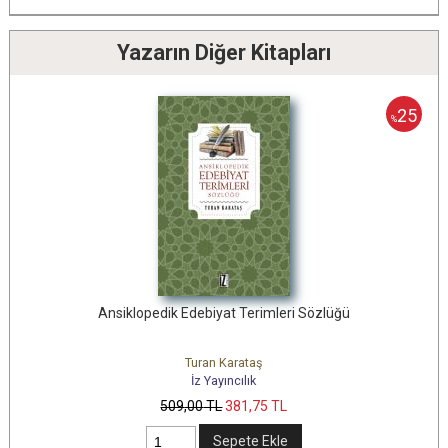
Yazarın Diğer Kitapları
25
%
Ansiklopedik Edebiyat Terimleri Sözlüğü
Turan Karataş
İz Yayıncılık
509
,00
TL
381
,75
TL
Sepete Ekle