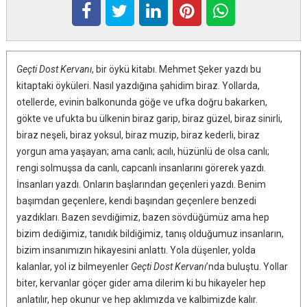
Geçti Dost Kervanı
, bir öykü kitabı. Mehmet Şeker yazdı bu
kitaptaki öyküleri. Nasıl yazdığına şahidim biraz. Yollarda,
otellerde, evinin balkonunda göğe ve ufka doğru bakarken,
gökte ve ufukta bu ülkenin biraz garip, biraz güzel, biraz sinirli,
biraz neşeli, biraz yoksul, biraz muzip, biraz kederli, biraz
yorgun ama yaşayan; ama canlı; acılı, hüzünlü de olsa canlı;
rengi solmuşsa da canlı, capcanlı insanlarını görerek yazdı.
İnsanları yazdı. Onların başlarından geçenleri yazdı. Benim
başımdan geçenlere, kendi başından geçenlere benzedi
yazdıkları. Bazen sevdiğimiz, bazen sövdüğümüz ama hep
bizim dediğimiz, tanıdık bildiğimiz, tanış olduğumuz insanların,
bizim insanımızın hikayesini anlattı. Yola düşenler, yolda
kalanlar, yol iz bilmeyenler
Geçti Dost Kervanı
’nda buluştu. Yollar
biter, kervanlar göçer gider ama dilerim ki bu hikayeler hep
anlatılır, hep okunur ve hep aklımızda ve kalbimizde kalır.