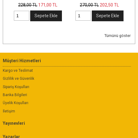
L
270
,00
TL
202
,50
TL
245
,00
TL
le
Sepete Ekle
Sepete Ekle
Tümünü göster
Müşteri Hizmetleri
Kargo ve Teslimat
Gizlilik ve Güvenlik
Sipariş Koşulları
Banka Bilgileri
Üyelik Koşulları
İletişim
Yayınevleri
Yazarlar