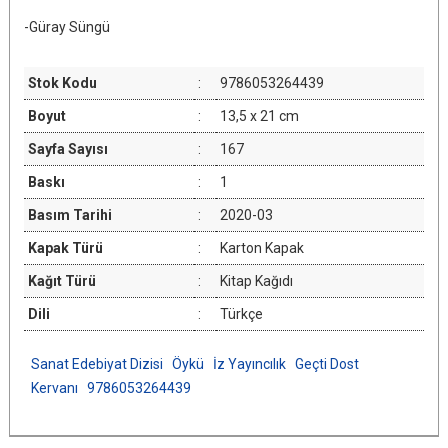
-Güray Süngü
Stok Kodu
:
9786053264439
Boyut
:
13,5 x 21 cm
Sayfa Sayısı
:
167
Baskı
:
1
Basım Tarihi
:
2020-03
Kapak Türü
:
Karton Kapak
Kağıt Türü
:
Kitap Kağıdı
Dili
:
Türkçe
Sanat Edebiyat Dizisi
Öykü
İz Yayıncılık
Geçti Dost
Kervanı
9786053264439