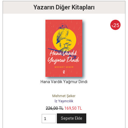
Yazarın Diğer Kitapları
25
%
Hana Vardık Yağmur Dindi
Mehmet Şeker
İz Yayıncılık
226
,00
TL
169
,50
TL
Sepete Ekle