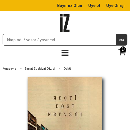
Bayimiz Olun
Üye ol
Üye Girişi
Ara
0
Anasayfa
>
Sanat Edebiyat Dizisi
>
Öykü