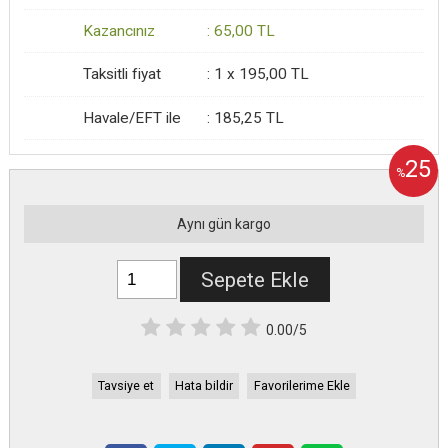
Kazancınız
:
65
,00
TL
Taksitli fiyat
:
1 x
195
,00
TL
Havale/EFT ile
:
185
,25
TL
25
%
Aynı gün kargo
Sepete Ekle
0.00/5
Tavsiye et
Hata bildir
Favorilerime Ekle