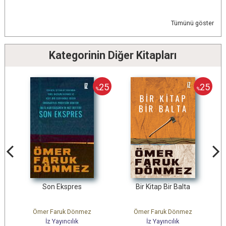
Tümünü göster
Kategorinin Diğer Kitapları
25
25
%
%
Bir Kitap Bir Balta
Çok Sesli Bir Ölüm
z
Ömer Faruk Dönmez
Rasim Özdenören
İz Yayıncılık
İz Yayıncılık