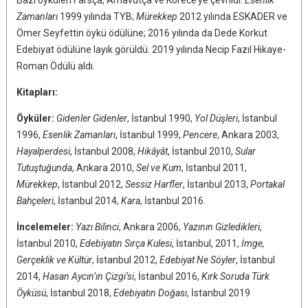
Zamanları
1999 yılında TYB;
Mürekkep
2012 yılında ESKADER ve
Ömer Seyfettin öykü ödülüne; 2016 yılında da Dede Korkut
Edebiyat ödülüne layık görüldü. 2019 yılında Necip Fazıl Hikaye-
Roman Ödülü aldı.
Kitapları:
Öyküler:
Gidenler Gidenler
, İstanbul 1990,
Yol Düşleri
, İstanbul
1996,
Esenlik Zamanları
, İstanbul 1999,
Pencere
, Ankara 2003,
Hayalperdesi
, İstanbul 2008,
Hikâyât
, İstanbul 2010,
Sular
Tutuştuğunda
, Ankara 2010,
Sel ve Kum
, İstanbul 2011,
Mürekkep
, İstanbul 2012,
Sessiz Harfler
, İstanbul 2013,
Portakal
Bahçeleri
, İstanbul 2014,
Kara
, İstanbul 2016.
İncelemeler:
Yazı Bilinci
, Ankara 2006,
Yazının Gizledikleri
,
İstanbul 2010,
Edebiyatın Sırça Kulesi
, İstanbul, 2011,
İmge,
Gerçeklik ve Kültür
, İstanbul 2012,
Edebiyat Ne Söyler
, İstanbul
2014,
Hasan Aycın’ın Çizgi’si
, İstanbul 2016,
Kırk Soruda Türk
Öyküsü
, İstanbul 2018,
Edebiyatın Doğası
, İstanbul 2019