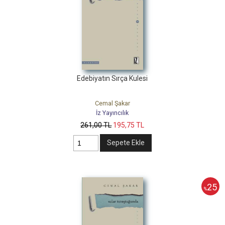
Edebiyatın Sırça Kulesi
Cemal Şakar
İz Yayıncılık
261
,00
TL
195
,75
TL
Sepete Ekle
25
%