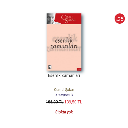
25
%
Esenlik Zamanları
Cemal Şakar
İz Yayıncılık
186
,00
TL
139
,50
TL
Stokta yok