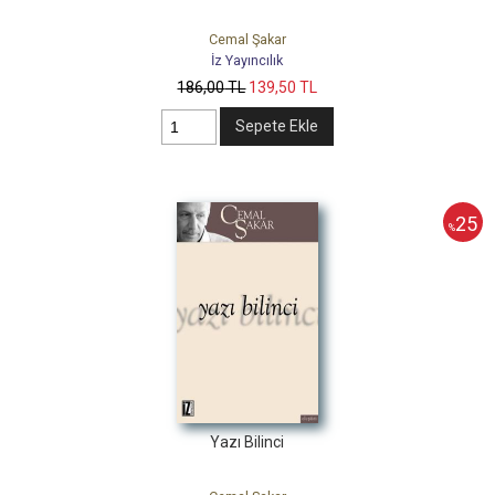
Cemal Şakar
İz Yayıncılık
186
,00
TL
139
,50
TL
Sepete Ekle
25
%
Yazı Bilinci