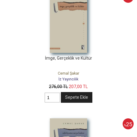
İmge, Gerçeklik ve Kültür
Cemal Şakar
İz Yayıncılık
276
,00
TL
207
,00
TL
Sepete Ekle
25
%