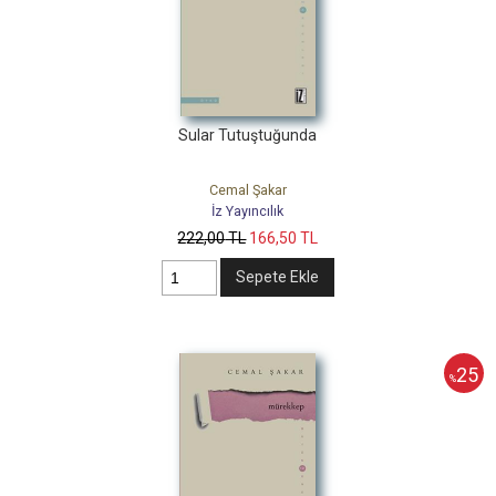
Sular Tutuştuğunda
Cemal Şakar
İz Yayıncılık
222
,00
TL
166
,50
TL
Sepete Ekle
25
%