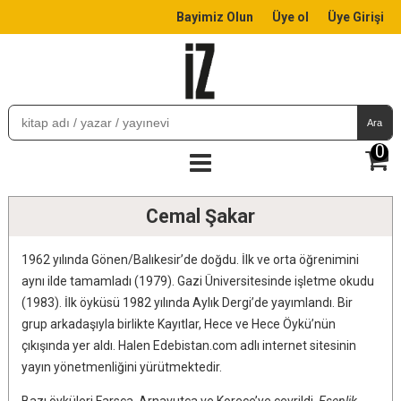
Bayimiz Olun
Üye ol
Üye Girişi
Ara
0
Cemal Şakar
1962 yılında Gönen/Balıkesir’de doğdu. İlk ve orta öğrenimini
aynı ilde tamamladı (1979). Gazi Üniversitesinde işletme okudu
(1983). İlk öyküsü 1982 yılında Aylık Dergi’de yayımlandı. Bir
grup arkadaşıyla birlikte Kayıtlar, Hece ve Hece Öykü’nün
çıkışında yer aldı. Halen Edebistan.com adlı internet sitesinin
yayın yönetmenliğini yürütmektedir.
Bazı öyküleri Farsça, Arnavutça ve Korece’ye çevrildi.
Esenlik