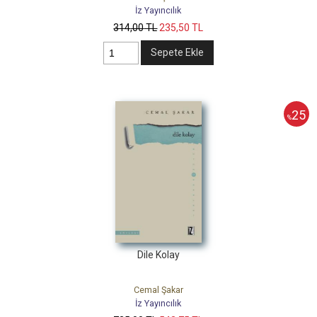
İz Yayıncılık
314
,00
TL
235
,50
TL
Sepete Ekle
25
%
Dile Kolay
Cemal Şakar
İz Yayıncılık