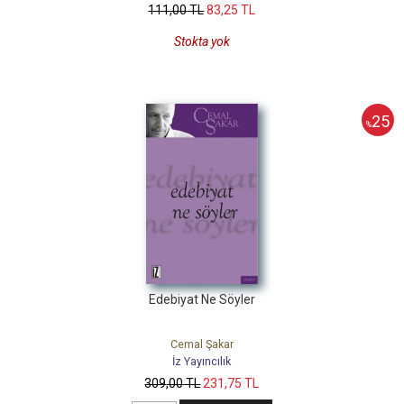
111
,00
TL
83
,25
TL
Stokta yok
25
%
Edebiyat Ne Söyler
Cemal Şakar
İz Yayıncılık
309
,00
TL
231
,75
TL