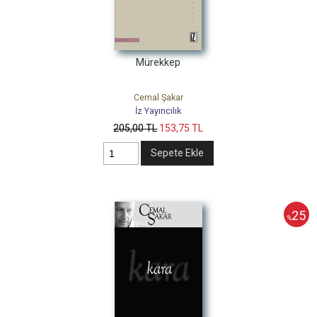
Mürekkep
Cemal Şakar
İz Yayıncılık
205
,00
TL
153
,75
TL
Sepete Ekle
25
%