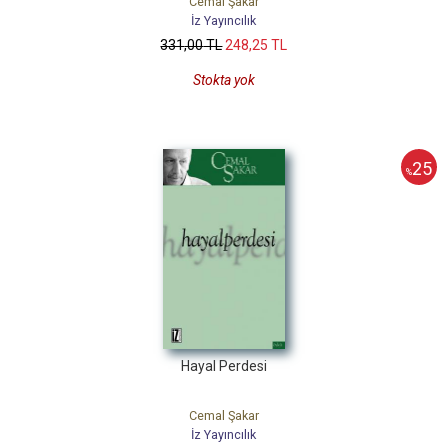
Cemal Şakar
İz Yayıncılık
331
,00
TL
248
,25
TL
Stokta yok
25
%
Hayal Perdesi
Cemal Şakar
İz Yayıncılık