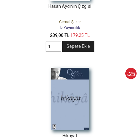
Hasan Aycın'ın Çizgi'si
Cemal Şakar
İz Yayıncılık
239
,00
TL
179
,25
TL
Sepete Ekle
25
%
Hikâyât