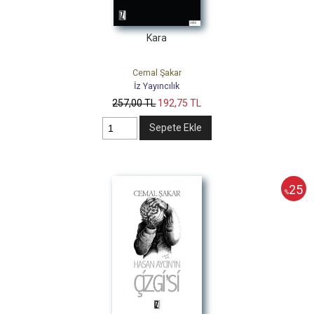
Kara
Cemal Şakar
İz Yayıncılık
257
,00
TL
192
,75
TL
Sepete Ekle
25
%