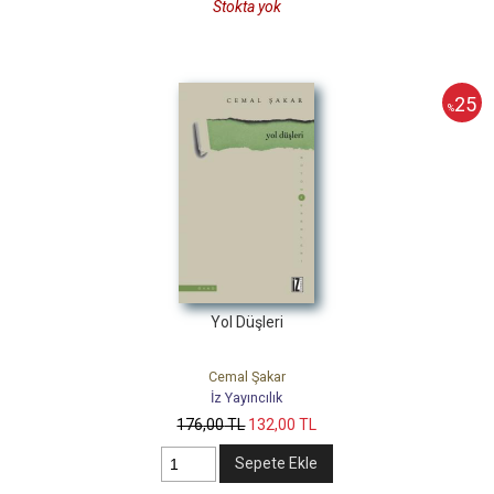
Stokta yok
25
%
Yol Düşleri
Cemal Şakar
İz Yayıncılık
176
,00
TL
132
,00
TL
Sepete Ekle