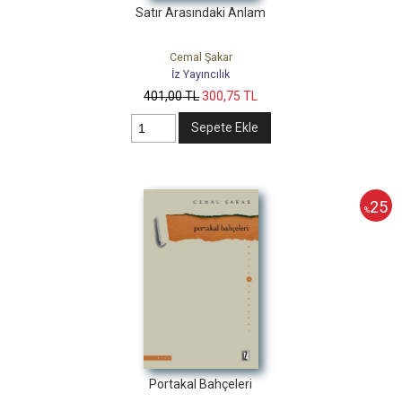
Satır Arasındaki Anlam
Cemal Şakar
İz Yayıncılık
401
,00
TL
300
,75
TL
Sepete Ekle
25
%
Portakal Bahçeleri