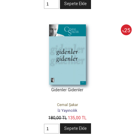
Sepete Ekle
25
%
Gidenler Gidenler
Cemal Şakar
İz Yayıncılık
180
,00
TL
135
,00
TL
Sepete Ekle