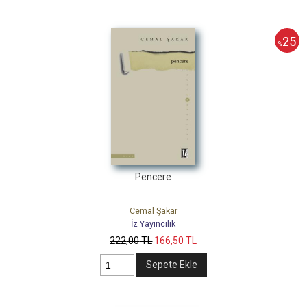
25
%
Pencere
Cemal Şakar
İz Yayıncılık
222
,00
TL
166
,50
TL
Sepete Ekle