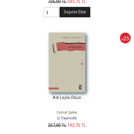
725
,00
TL
543
,75
TL
Sepete Ekle
25
%
Adı Leyla Olsun
Cemal Şakar
İz Yayıncılık
257
,00
TL
192
,75
TL