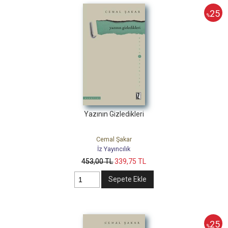
25
%
Yazının Gizledikleri
Cemal Şakar
İz Yayıncılık
453
,00
TL
339
,75
TL
Sepete Ekle
25
%