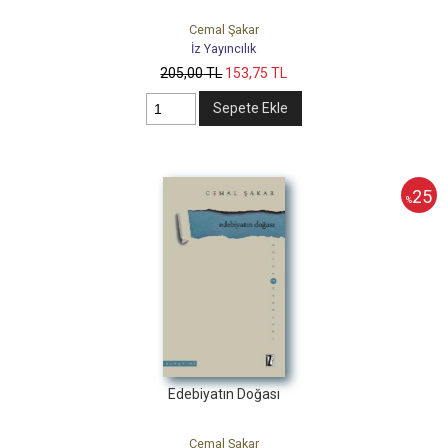
Cemal Şakar
İz Yayıncılık
205
,00
TL
153
,75
TL
Sepete Ekle
25
%
Edebiyatın Doğası
Cemal Şakar