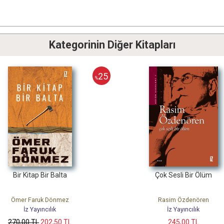
Kategorinin Diğer Kitapları
25
%
Çok Sesli Bir Ölüm
Rasim Özdenören
İz Yayıncılık
L
245
,00
TL