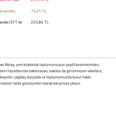
azancınız
:
79
,25
TL
avale/EFT ile
:
225
,86
TL
han Aktaş, yeni kitabında toplumumuzun çeşitli kesimlerinden,
nların hayatlarında bakılmayan, bakılsa da görünmeyen alanlara,
 hikayeler, çağdaş dünyada ve toplumumuzda kusur hakkı
isinin farklı görünümleri olarak karşımıza çıkıyor.