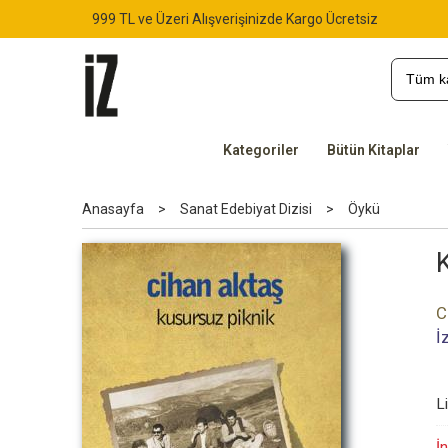
999 TL ve Üzeri Alışverişinizde Kargo Ücretsiz
Kategoriler
Bütün Kitaplar
Anasayfa
>
Sanat Edebiyat Dizisi
>
Öykü
C
İ
L
İn