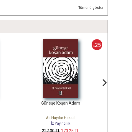
Tümünü göster
25
%
Güneşe Koşan Adam
Bir Yobazın Günlüğü
Ali Haydar Haksal
Ömer Faruk Dönmez
İz Yayıncılık
İz Yayıncılık
227
,00
TL
170
,25
TL
442
,00
TL
331
,50
TL