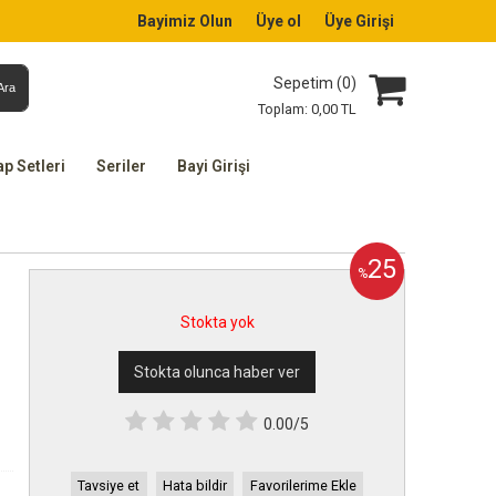
Bayimiz Olun
Üye ol
Üye Girişi
Sepetim (
0
)
Ara
Toplam:
0
,00
TL
ap Setleri
Seriler
Bayi Girişi
25
%
Stokta yok
Stokta olunca haber ver
0.00/5
Tavsiye et
Hata bildir
Favorilerime Ekle