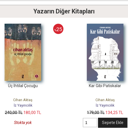
Yazarın Diğer Kitapları
25
%
Üç İhtilal Çocuğu
Kar Gibi Patiskalar
Cihan Aktaş
Cihan Aktaş
İz Yayıncılık
İz Yayıncılık
240
,00
TL
180
,00
TL
179
,00
TL
134
,25
TL
Stokta yok
Sepete Ekle