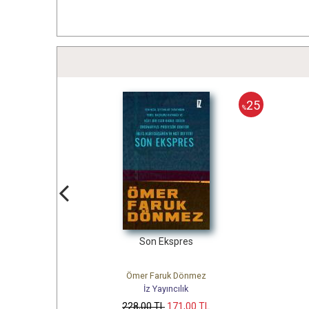
25
%
Son Ekspres
Bir Kitap Bir Balta
Ömer Faruk Dönmez
Ömer Faruk Dönmez
İz Yayıncılık
İz Yayıncılık
228
,00
TL
171
,00
TL
270
,00
TL
202
,50
T