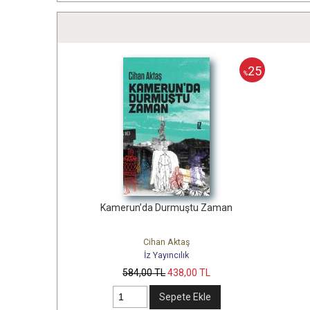
25
%
Kamerun’da Durmuştu Zaman
Cihan Aktaş
İz Yayıncılık
584
,00
TL
438
,00
TL
Sepete Ekle