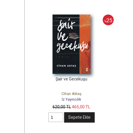
25
%
Şair ve Gecekuşu
Cihan Aktaş
İz Yayıncılık
620
,00
TL
465
,00
TL
Sepete Ekle