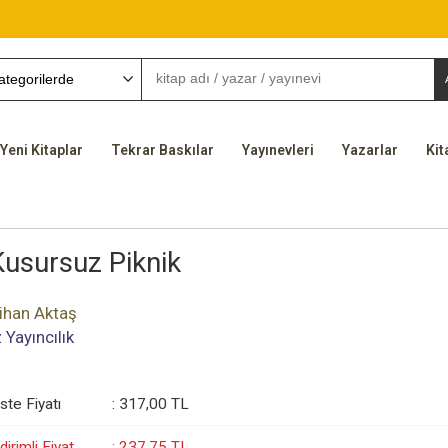
Yeni Kitaplar
Tekrar Baskılar
Yayınevleri
Yazarlar
Kit
Kusursuz Piknik
ihan Aktaş
z Yayıncılık
iste Fiyatı
:
317
,00
TL
dirimli Fiyat
:
237
,75
TL