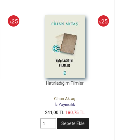
25
25
%
%
Hatırladığım Filmler
Cihan Aktaş
İz Yayıncılık
241
,00
TL
180
,75
TL
Sepete Ekle