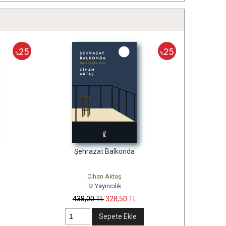
25
25
%
%
Şehrazat Balkonda
Cihan Aktaş
İz Yayıncılık
438
,00
TL
328
,50
TL
Sepete Ekle