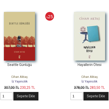
25
%
Seattle Günlüğü
Hayallerin Ötesi
Cihan Aktaş
Cihan Aktaş
İz Yayıncılık
İz Yayıncılık
307
,00
TL
230
,25
TL
378
,00
TL
283
,50
TL
Sepete Ekle
Sepete Ekle