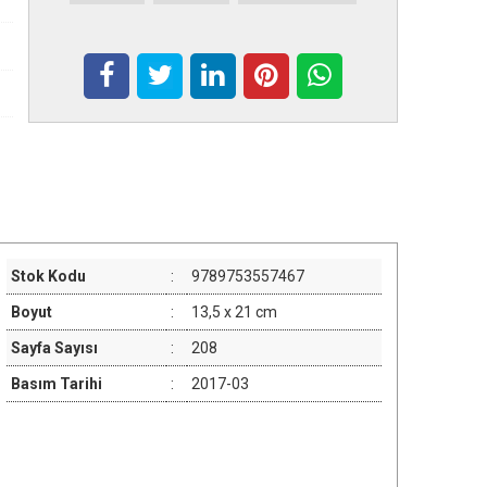
Stok Kodu
:
9789753557467
Boyut
:
13,5 x 21 cm
Sayfa Sayısı
:
208
Basım Tarihi
:
2017-03