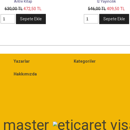
e Kitap
İz Yayıncılık
L
472
,50
TL
546
,00
TL
409
,50
TL
Sepete Ekle
Sepete Ekle
Yazarlar
Kategoriler
Hakkımızda