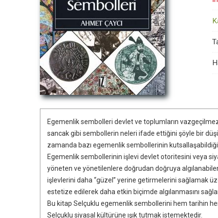
K
Ta
H
Egemenlik sembolleri devlet ve toplumların vazgeçilmez s
sancak gibi sembollerin neleri ifade ettiğini şöyle bir 
zamanda bazı egemenlik sembollerinin kutsallaşabildiği
Egemenlik sembollerinin işlevi devlet otoritesini veya siy
yöneten ve yönetilenlere doğrudan doğruya algılanabilen b
işlevlerini daha “güzel” yerine getirmelerini sağlamak
estetize edilerek daha etkin biçimde algılanmasını sağl
Bu kitap Selçuklu egemenlik sembollerini hem tarihin he
Selçuklu siyasal kültürüne ışık tutmak istemektedir.