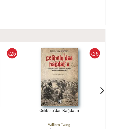
25
%
Gelibolu’dan Bağdat’a
Türkiye Ermeniler
William Ewing
Levon Panos Da