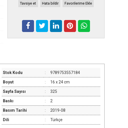
Tavsiye et
Hata bildir
Favorilerime Ekle
Stok Kodu
:
9789753557184
Boyut
:
16 x 24 cm
Sayfa Sayısı
:
325
Baskı
:
2
Basım Tarihi
:
2019-08
Dili
:
Türkçe