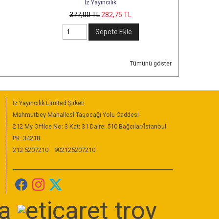
İz Yayıncılık
Yedirenk Kit
377
,00
TL
282
,75
TL
827
,00
TL
620
Sepete Ekle
Sepet
Tümünü göster
İz Yayıncılık Limited Şirketi
Mahmutbey Mahallesi Taşocağı Yolu Caddesi
212 My Office No: 3 Kat: 31 Daire: 510 Bağcılar/İstanbul
PK: 34218
212 5207210
902125207210