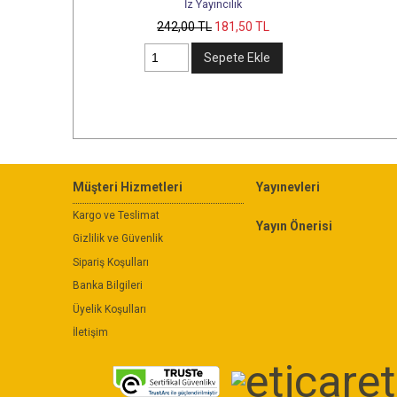
İz Yayıncılık
Antr
242
,00
TL
181
,50
TL
630
,00
T
Sepete Ekle
Müşteri Hizmetleri
Yayınevleri
Kargo ve Teslimat
Yayın Önerisi
Gizlilik ve Güvenlik
Sipariş Koşulları
Banka Bilgileri
Üyelik Koşulları
İletişim