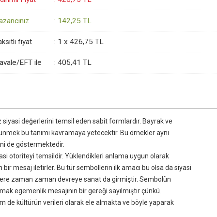
azancınız
:
142
,25
TL
ksitli fiyat
:
1 x
426
,75
TL
avale/EFT ile
:
405
,41
TL
iyasi değerlerini temsil eden sabit formlardır. Bayrak ve
düşünmek bu tanımı kavramaya yetecektir. Bu örnekler aynı
ni de göstermektedir.
asi otoriteyi temsildir. Yüklendikleri anlama uygun olarak
ir mesaj iletirler. Bu tür sembollerin ilk amacı bu olsa da siyasi
 üzere zaman zaman devreye sanat da girmiştir. Sembolün
amak egemenlik mesajının bir gereği sayılmıştır çünkü.
m de kültürün verileri olarak ele almakta ve böyle yaparak