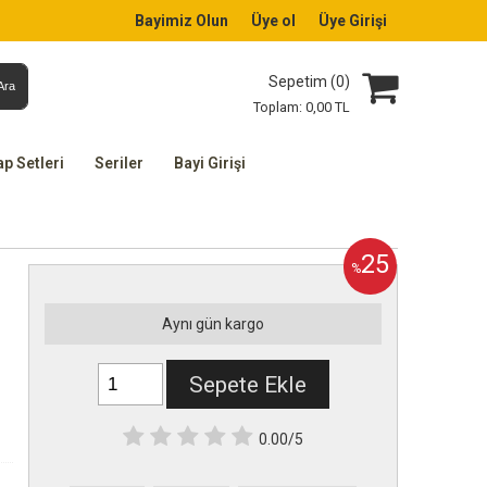
Bayimiz Olun
Üye ol
Üye Girişi
Sepetim (
0
)
Ara
Toplam:
0
,00
TL
ap Setleri
Seriler
Bayi Girişi
25
%
Aynı gün kargo
Sepete Ekle
0.00/5