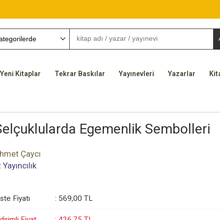
Yeni Kitaplar
Tekrar Baskılar
Yayınevleri
Yazarlar
Kit
Selçuklularda Egemenlik Sembolleri
hmet Çaycı
z Yayıncılık
iste Fiyatı
:
569
,00
TL
dirimli Fiyat
:
426
,75
TL