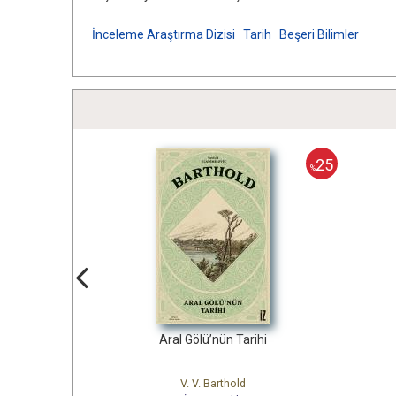
İnceleme Araştırma Dizisi
Tarih
Beşeri Bilimler
25
25
%
Aral Gölü’nün Tarihi
Korsanlar 
V. V. Barthold
Robert