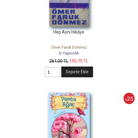
Hep Aynı Hikâye
Ömer Faruk Dönmez
İz Yayıncılık
261
,00
TL
195
,75
TL
Sepete Ekle
25
%