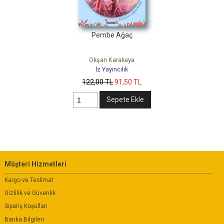
Pembe Ağaç
Okşan Karakaya
İz Yayıncılık
122
,00
TL
91
,50
TL
Sepete Ekle
Müşteri Hizmetleri
Kargo ve Teslimat
Gizlilik ve Güvenlik
Sipariş Koşulları
Banka Bilgileri