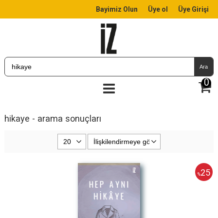
Bayimiz Olun
Üye ol
Üye Girişi
Ara
0
hikaye - arama sonuçları
25
%