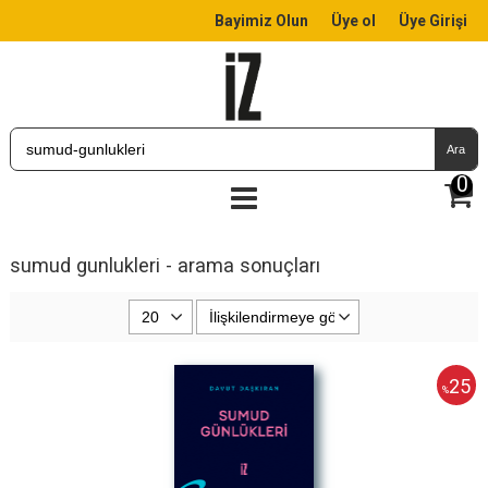
Bayimiz Olun
Üye ol
Üye Girişi
Ara
0
sumud gunlukleri - arama sonuçları
25
%