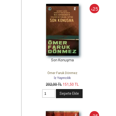
25
%
Son Konuşma
Ömer Faruk Dönmez
İz Yayıncılık
202
,00
TL
151
,50
TL
Sepete Ekle