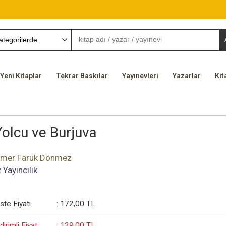
Yeni Kitaplar
Tekrar Baskılar
Yayınevleri
Yazarlar
Kit
Yolcu ve Burjuva
mer Faruk Dönmez
z Yayıncılık
iste Fiyatı
:
172
,00
TL
dirimli Fiyat
:
129
,00
TL