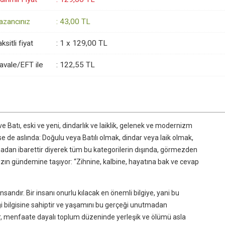
azancınız
:
43
,00
TL
ksitli fiyat
:
1 x
129
,00
TL
avale/EFT ile
:
122
,55
TL
 Batı, eski ve yeni, dindarlık ve laiklik, gelenek ve modernizm
se de aslında: Doğulu veya Batılı olmak, dindar veya laik olmak,
adan ibarettir diyerek tüm bu kategorilerin dışında, görmezden
n gündemine taşıyor: “Zihnine, kalbine, hayatına bak ve cevap
ndır. Bir insanı onurlu kılacak en önemli bilgiye, yani bu
i bilgisine sahiptir ve yaşamını bu gerçeği unutmadan
dır, menfaate dayalı toplum düzeninde yerleşik ve ölümü asla