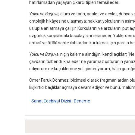
hatırlamadan yaşayan çıkarcı tipleri temsil eder.
Yolcu ve Burjuva
; ölüm ve tanrı, adalet ve devlet, dünya 
ontolojik hikâyesine ulaşmaya; hakikat yolcularının asim
üslupla anlatmaya çalışır. Korkularını ve arzularını putlaşt
özgürlük karşısındaki bocalayışını resmeder. Yüklerden s
enfüsî ve âfâkî sahte ilahlardan kurtulmak için parola bel
Yolcu ve Burjuva
, niçin kaleme alındığını kendi açıklar: “
çavdarın tülbendi ikna eder ne yaramaz usturanın yana
ediyorum ne küçüklerime yol gösteriyorum, hâlin gereği
Ömer Faruk Dönmez, biçimsel olarak fragmanlardan ol
kışkırtıcı başlıklar açmaya devam ediyor ve bunu, malûm d
Sanat Edebiyat Dizisi
Deneme