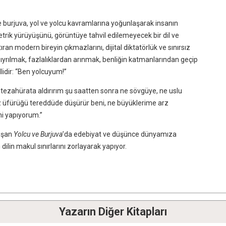
ve burjuva, yol ve yolcu kavramlarına yoğunlaşarak insanın
etrik yürüyüşünü, görüntüye tahvil edilemeyecek bir dil ve
ıran modern bireyin çıkmazlarını, dijital diktatörlük ve sınırsız
ıyrılmak, fazlalıklardan arınmak, benliğin katmanlarından geçip
lidir: “Ben yolcuyum!”
Ne tezahürata aldırırım şu saatten sonra ne sövgüye, ne uslu
z üfürüğü tereddüde düşürür beni, ne büyüklerime arz
ni yapıyorum.”
uşan
Yolcu ve Burjuva
’da edebiyat ve düşünce dünyamıza
ilin makul sınırlarını zorlayarak yapıyor.
Yazarın Diğer Kitapları