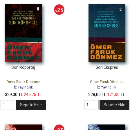
25
%
Son Röportaj
Son Ekspres
Ömer Faruk Dönmez
Ömer Faruk Dönmez
İz Yayıncılık
İz Yayıncılık
329
,00
TL
246
,75
TL
228
,00
TL
171
,00
TL
Sepete Ekle
Sepete Ekle