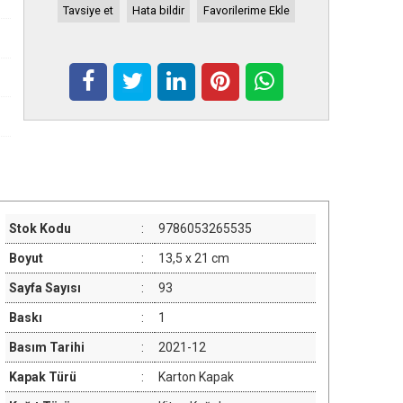
Tavsiye et
Hata bildir
Favorilerime Ekle
Stok Kodu
:
9786053265535
Boyut
:
13,5 x 21 cm
Sayfa Sayısı
:
93
Baskı
:
1
Basım Tarihi
:
2021-12
Kapak Türü
:
Karton Kapak