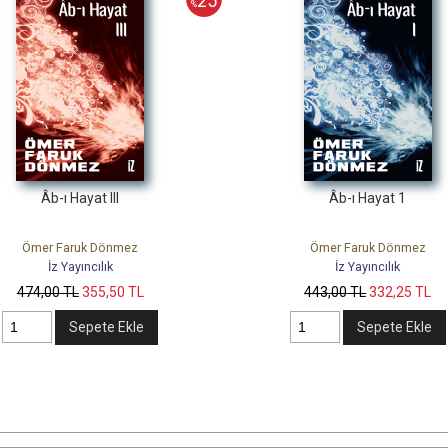
25
%
Âb-ı Hayat III
Âb-ı Hayat 1
Ömer Faruk Dönmez
Ömer Faruk Dönmez
İz Yayıncılık
İz Yayıncılık
474
,00
TL
355
,50
TL
443
,00
TL
332
,25
TL
Sepete Ekle
Sepete Ekle