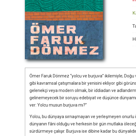
K
Ta
H
Ömer Faruk Dönmez “yolcu ve burjuva” ikilemiyle; Doğu ve
gibi kavramsal çatışmalara bir yenisini ekliyor gibi görün
gelenekçi veya modern olmak, bir iddiadan ve adlandırm
gelinemeyecek bir soruyu edebiyat ve düşünce dünyamızı
ver: Yolcu musun burjuva mı?”
Yolcu, bu dünyaya sırnaşmayan ve yerleşmeyen onurlu insa
dünyanın fâni olduğu ve herkesin bir gün mutlaka öleceğ
sürdürmeye çalışır. Burjuva ise dibine kadar bu dünyalı