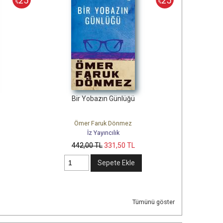
25
25
%
%
Bir Yobazın Günlüğü
Ömer Faruk Dönmez
İz Yayıncılık
442
,00
TL
331
,50
TL
Sepete Ekle
Tümünü göster