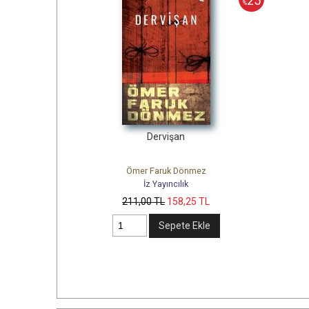
25
%
Dervişan
Ömer Faruk Dönmez
İz Yayıncılık
211
,00
TL
158
,25
TL
Sepete Ekle