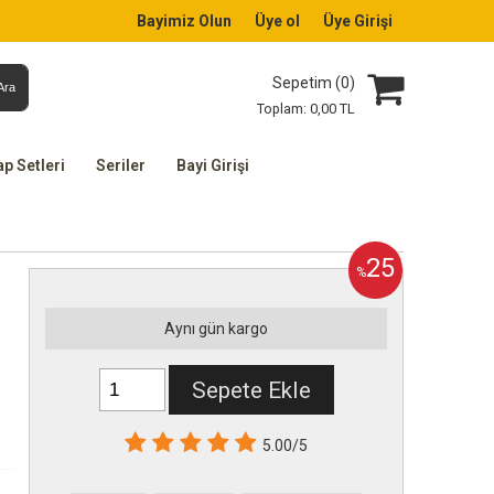
Bayimiz Olun
Üye ol
Üye Girişi
Sepetim (
0
)
Ara
Toplam:
0
,00
TL
ap Setleri
Seriler
Bayi Girişi
25
%
Aynı gün kargo
Sepete Ekle
5.00/5