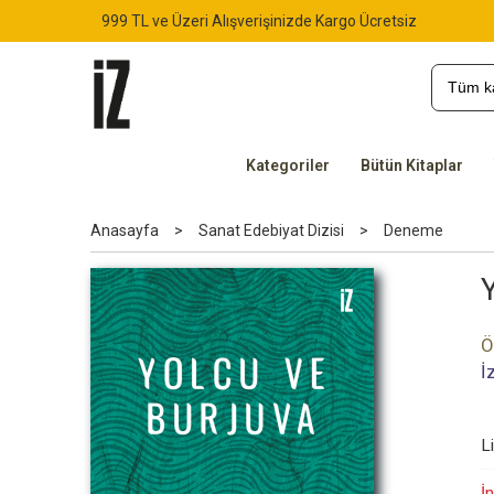
999 TL ve Üzeri Alışverişinizde Kargo Ücretsiz
Kategoriler
Bütün Kitaplar
Anasayfa
>
Sanat Edebiyat Dizisi
>
Deneme
Ö
İ
L
İn