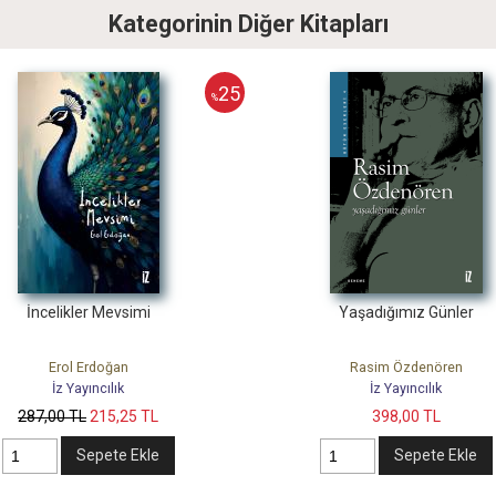
Kategorinin Diğer Kitapları
Yaşadığımız Günler
Saklambosi
Rasim Özdenören
Erol Erdoğan
İz Yayıncılık
İz Yayıncılık
398
,00
TL
156
,00
TL
117
,00
TL
Sepete Ekle
Sepete Ekle