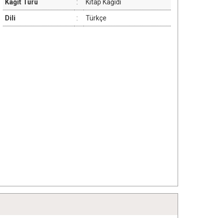
Kağıt Türü
:
Kitap Kağıdı
Dili
:
Türkçe