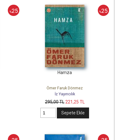
25
25
%
%
Hamza
Ömer Faruk Dönmez
İz Yayıncılık
295
,00
TL
221
,25
TL
Sepete Ekle