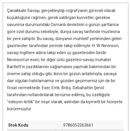
Çanakkale Savaşı, gerçekleştiği coğrafyanın göreceli olarak
küçüklüğüne rağmen, gerek saldırgan kuvvetler, gerekse
savunma durumundaki Osmanlı devletinin o günün şartlarına
göre özel durumu sebebiyle, dünya savaş tarihinde müstesna
bir yere sahiptir. Bu savaş, dünyanın muhtelif yerlerinden gelen
gazeteciler tarafından yerinde takip edilmiştir. H. W. Nevinson,
savaşı İngiltere adına takip eden üç gazeteciden biridir.
Nevinson'un eseri, bir diğer ünlü gazeteci-savaş muhabiri
Bartlett'ın yazdıklarının sağlamasını yapmak bakımından bir
öneme sahip olduğu gibi, ikinci bir gözün anlatımıyla, savaşa
dair olguları hatırlamamız ve gözden geçirmemiz için de bir
fırsat vermektedir. Eser, Emk. Bnbş. Sebahattin Şenol
tarafından notlandırılarak tercüme edilmiş, bu özelliğiyle
"edisyon-kritik" bir neşir olarak, aslından da kıymetli bir hüviyete
bürünmüştür.
Stok Kodu
:
9786053263661