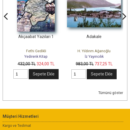
Akçaabat Yazıları 1
Adakale
Fethi Gedikli
H. Yıldırım Ağanoğlu
Yedirenk Kitap
İz Yayıncılık
432
,00
TL
324
,00
TL
983
,00
TL
737
,25
TL
Sepete Ekle
Sepete Ekle
Tümünü göster
Müşteri Hizmetleri
Kargo ve Teslimat