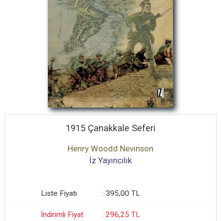
1915 Çanakkale Seferi
Henry Woodd Nevinson
İz Yayıncılık
Liste Fiyatı
:
395
,00
TL
İndirimli Fiyat
:
296
,25
TL