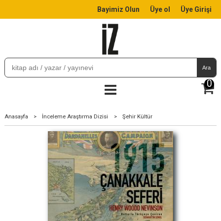
Bayimiz Olun
Üye ol
Üye Girişi
Ara
0
Anasayfa
>
İnceleme Araştırma Dizisi
>
Şehir Kültür