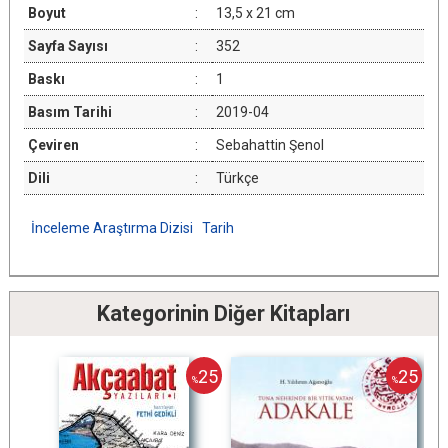
Boyut
:
13,5 x 21 cm
Sayfa Sayısı
:
352
Baskı
:
1
Basım Tarihi
:
2019-04
Çeviren
:
Sebahattin Şenol
Dili
:
Türkçe
İnceleme Araştırma Dizisi
Tarih
Kategorinin Diğer Kitapları
5
25
25
%
%