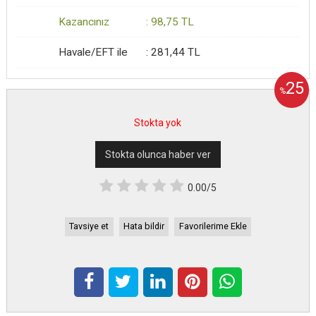
Kazancınız
:
98
,75
TL
Havale/EFT ile
:
281
,44
TL
25
%
Stokta yok
Stokta olunca haber ver
0.00/5
Tavsiye et
Hata bildir
Favorilerime Ekle