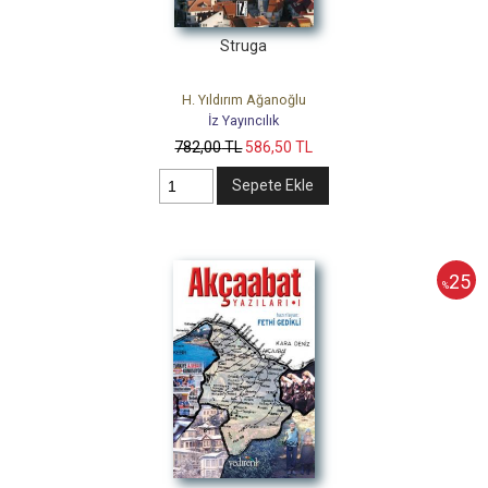
Struga
H. Yıldırım Ağanoğlu
İz Yayıncılık
782
,00
TL
586
,50
TL
Sepete Ekle
25
%