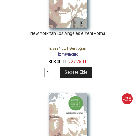
New York’tan Los Angeles’e Yeni Roma
Ersin Nazif Gürdoğan
İz Yayıncılık
303
,00
TL
227
,25
TL
Sepete Ekle
25
%