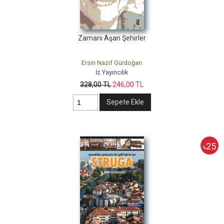
Zamanı Aşan Şehirler
Ersin Nazif Gürdoğan
İz Yayıncılık
328
,00
TL
246
,00
TL
Sepete Ekle
25
%