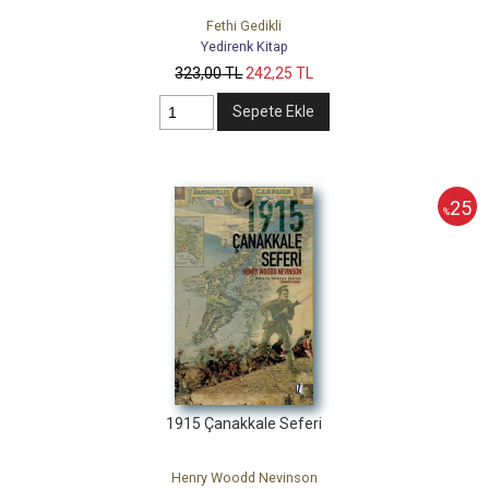
Fethi Gedikli
Yedirenk Kitap
323
,00
TL
242
,25
TL
Sepete Ekle
25
%
1915 Çanakkale Seferi
Henry Woodd Nevinson