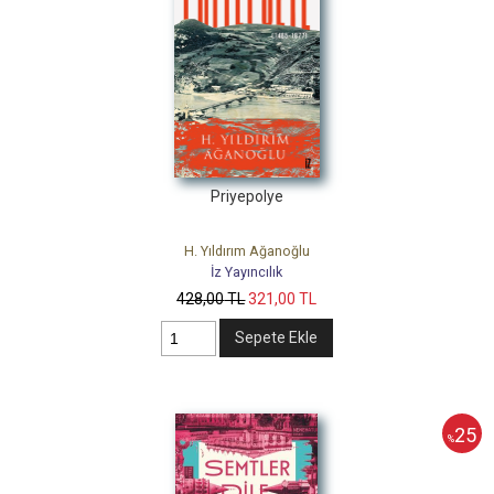
Priyepolye
H. Yıldırım Ağanoğlu
İz Yayıncılık
428
,00
TL
321
,00
TL
Sepete Ekle
25
%