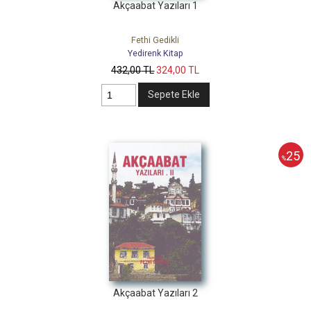
Akçaabat Yazıları 1
Fethi Gedikli
Yedirenk Kitap
432
,00
TL
324
,00
TL
Sepete Ekle
25
%
Akçaabat Yazıları 2