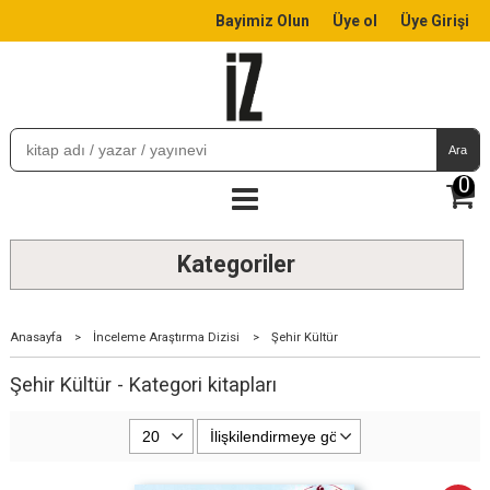
Bayimiz Olun
Üye ol
Üye Girişi
Ara
0
Kategoriler
Anasayfa
>
İnceleme Araştırma Dizisi
>
Şehir Kültür
Şehir Kültür - Kategori kitapları