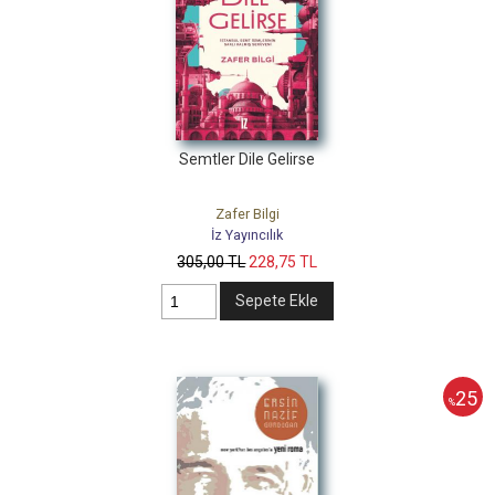
Semtler Dile Gelirse
Zafer Bilgi
İz Yayıncılık
305
,00
TL
228
,75
TL
Sepete Ekle
25
%