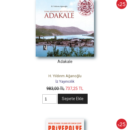
25
%
Adakale
H. Yıldırım Ağanoğlu
İz Yayıncılık
983
,00
TL
737
,25
TL
Sepete Ekle
25
%