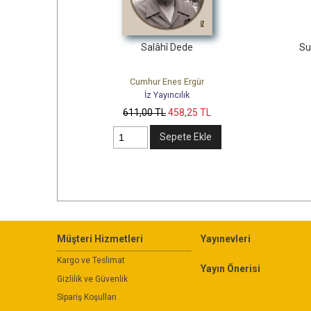
nî
Salâhî Dede
Su
Cumhur Enes Ergür
İz Yayıncılık
TL
611
,00
TL
458
,25
TL
kle
Sepete Ekle
Müşteri Hizmetleri
Yayınevleri
Kargo ve Teslimat
Yayın Önerisi
Gizlilik ve Güvenlik
Sipariş Koşulları