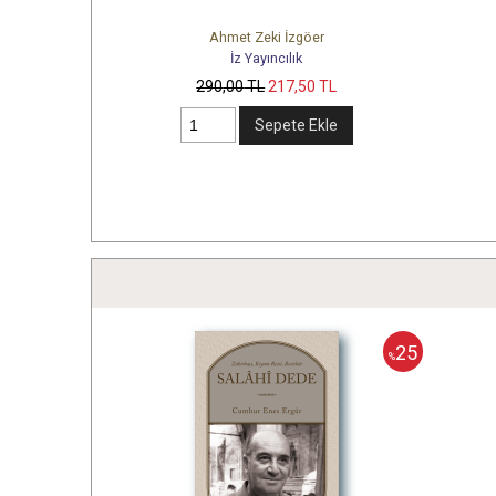
Ahmet Zeki İzgöer
İz Yayıncılık
290
,00
TL
217
,50
TL
Sepete Ekle
25
25
%
%