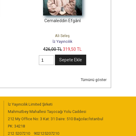
Cemaleddin Efgânî
Ali Seleş
C
İz Yayıncılık
426
,00
TL
319
,50
TL
61
Sepete Ekle
Tümünü göster
İz Yayıncılık Limited Şirketi
Mahmutbey Mahallesi Taşocağı Yolu Caddesi
212 My Office No: 3 Kat: 31 Daire: 510 Bağcılar/İstanbul
PK: 34218
212 5207210
902125207210