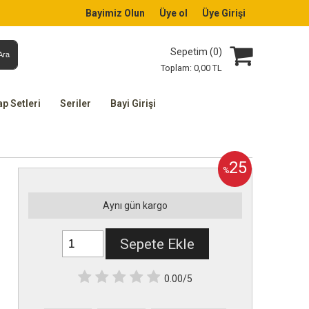
Bayimiz Olun
Üye ol
Üye Girişi
Sepetim (
0
)
Ara
Toplam:
0
,00
TL
ap Setleri
Seriler
Bayi Girişi
25
%
Aynı gün kargo
Sepete Ekle
0.00/5