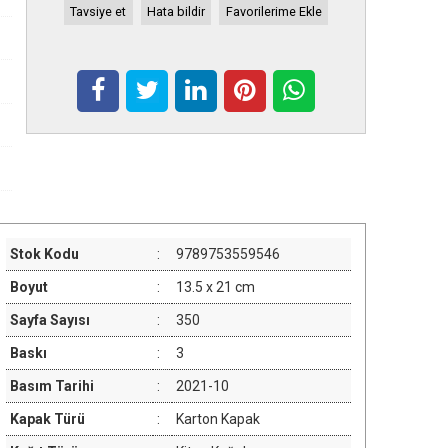
Tavsiye et
Hata bildir
Favorilerime Ekle
Stok Kodu
:
9789753559546
Boyut
:
13.5 x 21 cm
Sayfa Sayısı
:
350
Baskı
:
3
Basım Tarihi
:
2021-10
Kapak Türü
:
Karton Kapak