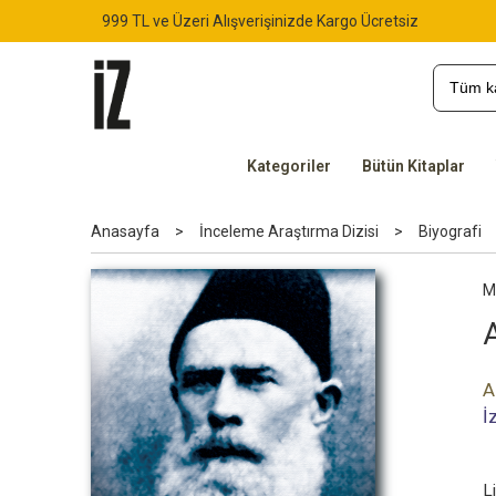
999 TL ve Üzeri Alışverişinizde Kargo Ücretsiz
Kategoriler
Bütün Kitaplar
Anasayfa
>
İnceleme Araştırma Dizisi
>
Biyografi
M
A
İ
L