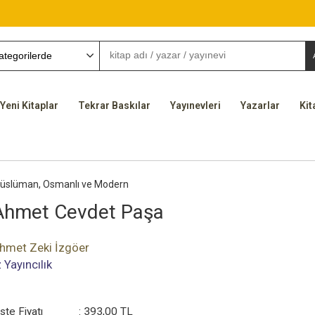
Yeni Kitaplar
Tekrar Baskılar
Yayınevleri
Yazarlar
Kit
üslüman, Osmanlı ve Modern
Ahmet Cevdet Paşa
hmet Zeki İzgöer
z Yayıncılık
iste Fiyatı
:
393
,00
TL