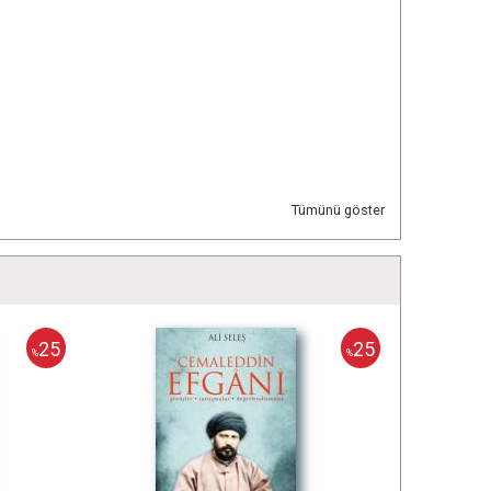
Tümünü göster
25
25
%
%