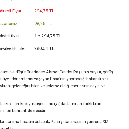
dirimli Fiyat
:
294
,75
TL
azancınız
:
98
,25
TL
ksitli fiyat
:
1 x
294
,75
TL
avale/EFT ile
:
280
,01
TL
t adamı ve düşünürlerinden Ahmet Cevdet Paşa’nın hayatı, görüş
şrutiyet dönemlerini yaşayan Paşa’nın yapmadığı bakanlık yok
okrasi geleneğini bilen ve kaleme aldığı eserlerinin sayısı ve
tarzı ve tenkitçi yaklaşımı onu çağdaşlarından farklı kılan
in en buhranlı devresidir.
 tanıma fırsatını bulacak, Paşa’yı tanımasının yanı sıra XIX.
lecektir.