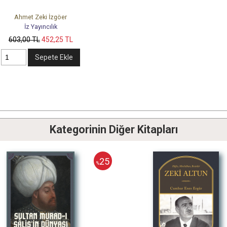
Ahmet Zeki İzgöer
İz Yayıncılık
603
,00
TL
452
,25
TL
Sepete Ekle
Kategorinin Diğer Kitapları
25
%