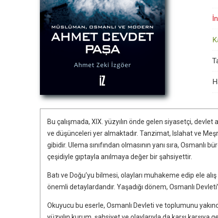
İn
K
Ta
H
Bu çalışmada, XIX. yüzyılın önde gelen siyasetçi, devle
ve düşünceleri yer almaktadır. Tanzimat, Islahat ve Me
gibidir. Ulema sınıfından olmasının yanı sıra, Osmanlı bür
çeşidiyle gıptayla anılmaya değer bir şahsiyettir.
Batı ve Doğu’yu bilmesi, olayları muhakeme edip ele alış 
önemli detaylardandır. Yaşadığı dönem, Osmanlı Devleti’n
Okuyucu bu eserle, Osmanlı Devleti ve toplumunu yakından
yüzyılın kurum, şahsiyet ve olaylarıyla da karşı karşıya ge