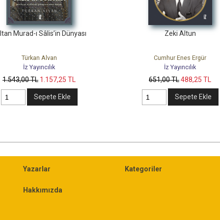
ltan Murad-ı Sâlis’in Dünyası
Zeki Altun
Türkan Alvan
Cumhur Enes Ergür
İz Yayıncılık
İz Yayıncılık
1.543
,00
TL
1.157
,25
TL
651
,00
TL
488
,25
TL
Sepete Ekle
Sepete Ekle
Yazarlar
Kategoriler
Hakkımızda