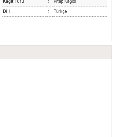
Kağıt Türü
:
Kitap Kağıdı
Dili
:
Türkçe