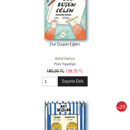
Dur Düşün Eğlen
Betül Bahçe
Puis Yayınları
185
,00
TL
138
,75
TL
Sepete Ekle
25
%