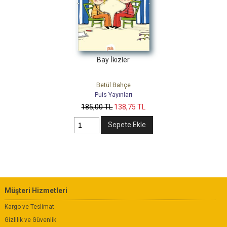
Bay İkizler
Betül Bahçe
Puis Yayınları
185
,00
TL
138
,75
TL
Sepete Ekle
Müşteri Hizmetleri
Kargo ve Teslimat
Gizlilik ve Güvenlik