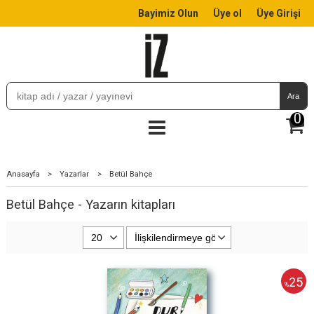
Bayimiz Olun
Üye ol
Üye Girişi
Ara
0
Anasayfa
>
Yazarlar
>
Betül Bahçe
Betül Bahçe - Yazarın kitapları
25
%