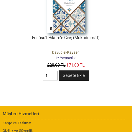
Fusûsu’l-Hıkem’e Giriş (Mukaddimât)
Dâvûd el-Kayserî
İz Yayıncılık
228
,00
TL
171
,00
TL
Sepete Ekle
Müşteri Hizmetleri
Kargo ve Teslimat
Gizlilik ve Güvenlik