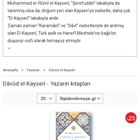
Muhammed er-Rûmî el-Kayserî, “Şerefüddin” lakabıyla da
tanınmış olsa da, doğum yeri olan Kayseri’ye nisbetle, daha çok
“El-Kayserî” lakabıyla anılır.
Zaman zaman “Karamânî” ve “Sâvî” nisbetleriyle de anılmış
olan El-Kayserî, Türk asıllı ve Hanefî Mezhebi’ne bağlı bir
düşünür-sufi olarak temayüz etmiştir.
Anasayfa
>
Yazarlar
>
Dâvûd el-Kayserî
Dâvûd el-Kayserî - Yazarın kitapları
25
%