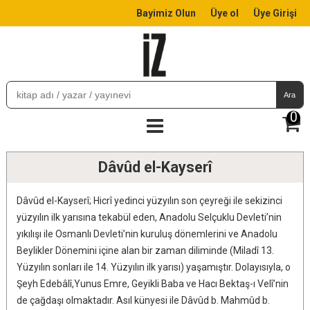
Bayimiz Olun
Üye ol
Üye Girişi
Ara
0
Dâvûd el-Kayserî
Dâvûd el-Kayserî; Hicrî yedinci yüzyılın son çeyreği ile sekizinci
yüzyılın ilk yarısına tekabül eden, Anadolu Selçuklu Devleti’nin
yıkılışı ile Osmanlı Devleti’nin kuruluş dönemlerini ve Anadolu
Beylikler Dönemini içine alan bir zaman diliminde (Miladî 13.
Yüzyılın sonları ile 14. Yüzyılın ilk yarısı) yaşamıştır. Dolayısıyla, o
Şeyh Edebâlî,Yunus Emre, Geyikli Baba ve Hacı Bektaş-ı Velî’nin
de çağdaşı olmaktadır. Asıl künyesi ile Dâvûd b. Mahmûd b.