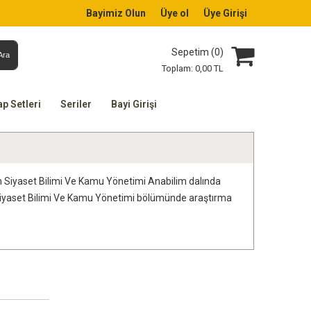
Bayimiz Olun
Üye ol
Üye Girişi
Sepetim (
0
)
Ara
Toplam:
0
,00
TL
ap Setleri
Seriler
Bayi Girişi
in Siyaset Bilimi Ve Kamu Yönetimi Anabilim dalında
 Siyaset Bilimi Ve Kamu Yönetimi bölümünde araştırma