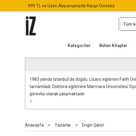
999 TL ve Üzeri Alışverişinizde Kargo Ücretsiz
Kategoriler
Bütün Kitaplar
1983 yılında İstanbul’da doğdu. Lisans eğitimini Fatih 
tamamladı. Doktora eğitimine Marmara Üniversitesi Siya
görevlisi olarak çalışmaktadır.
Anasayfa
>
Yazarlar
>
Engin Şahin