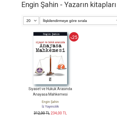
Engin Şahin - Yazarın kitapları
25
%
Siyaset ve Hukuk Arasında
Anayasa Mahkemesi
Engin Şahin
İz Yayıncılık
312
,00
TL
234
,00
TL