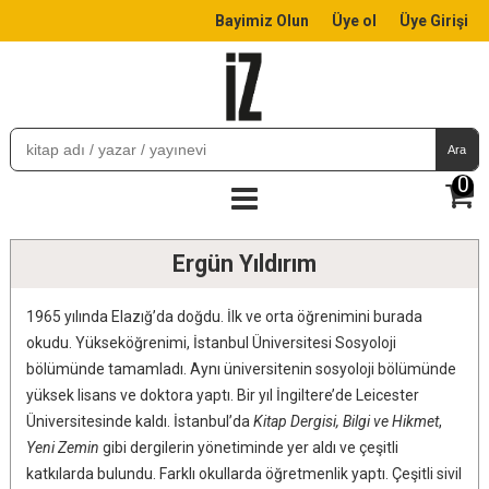
Bayimiz Olun
Üye ol
Üye Girişi
Ara
0
Ergün Yıldırım
1965 yılında Elazığ’da doğdu. İlk ve orta öğrenimini burada
okudu. Yükseköğrenimi, İstanbul Üniversitesi Sosyoloji
bölümünde tamamladı. Aynı üniversitenin sosyoloji bölümünde
yüksek lisans ve doktora yaptı. Bir yıl İngiltere’de Leicester
Üniversitesinde kaldı. İstanbul’da
Kitap Dergisi, Bilgi ve Hikmet
,
Yeni Zemin
gibi dergilerin yönetiminde yer aldı ve çeşitli
katkılarda bulundu. Farklı okullarda öğretmenlik yaptı. Çeşitli sivil