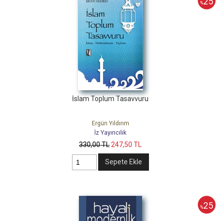
25
%
İslam Toplum Tasavvuru
Ergün Yıldırım
İz Yayıncılık
330
,00
TL
247
,50
TL
Sepete Ekle
25
%