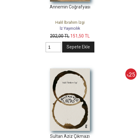
Annemin Coğrafyası
Halil İbrahim İzgi
İz Yayıncılık
202
,00
TL
151
,50
TL
Sepete Ekle
25
%
Sultan Aziz Çıkmazı