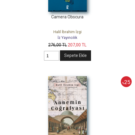
Camera Obscura
Halil İbrahim İzgi
İz Yayıncılık
276
,00
TL
207
,00
TL
Sepete Ekle
25
%