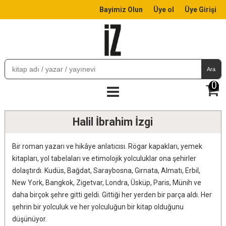
Bayimiz Olun
Üye ol
Üye Girişi
Ara
0
Halil İbrahim İzgi
Bir roman yazarı ve hikâye anlatıcısı. Rögar kapakları, yemek
kitapları, yol tabelaları ve etimolojik yolculuklar ona şehirler
dolaştırdı. Kudüs, Bağdat, Saraybosna, Gırnata, Almatı, Erbil,
New York, Bangkok, Zigetvar, Londra, Üsküp, Paris, Münih ve
daha birçok şehre gitti geldi. Gittiği her yerden bir parça aldı. Her
şehrin bir yolculuk ve her yolculuğun bir kitap olduğunu
düşünüyor.