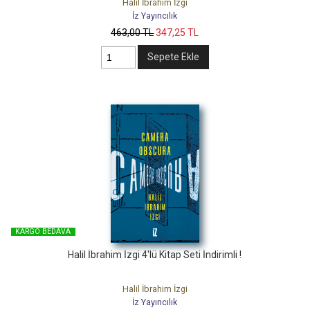
Halil İbrahim İzgi
İz Yayıncılık
463
,00
TL
347
,25
TL
Sepete Ekle
KARGO BEDAVA
Halil İbrahim İzgi 4'lü Kitap Seti İndirimli !
Halil İbrahim İzgi
İz Yayıncılık