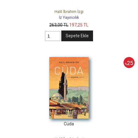
Halil İbrahim İzgi
İz Yayıncılık
263
,00
TL
197
,25
TL
Sepete Ekle
25
%
Cüda