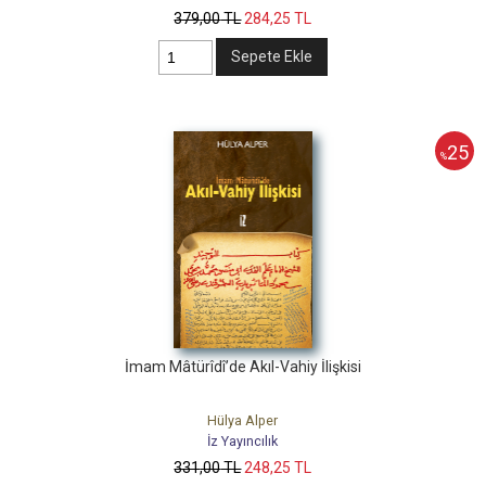
379
,00
TL
284
,25
TL
Sepete Ekle
25
%
İmam Mâtürîdî’de Akıl-Vahiy İlişkisi
Hülya Alper
İz Yayıncılık
331
,00
TL
248
,25
TL