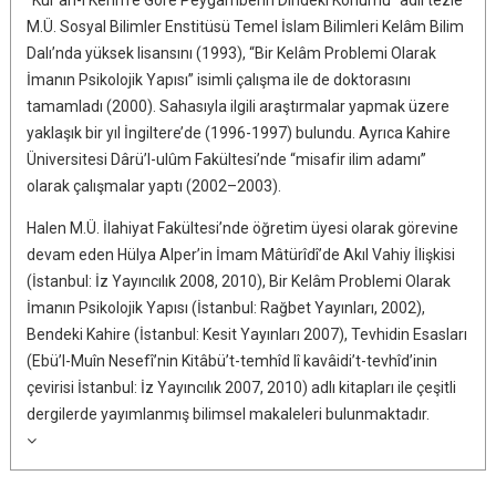
M.Ü. Sosyal Bilimler Enstitüsü Temel İslam Bilimleri Kelâm Bilim
Dalı’nda yüksek lisansını (1993), “Bir Kelâm Problemi Olarak
İmanın Psikolojik Yapısı” isimli çalışma ile de doktorasını
tamamladı (2000). Sahasıyla ilgili araştırmalar yapmak üzere
yaklaşık bir yıl İngiltere’de (1996-1997) bulundu. Ayrıca Kahire
Üniversitesi Dârü’l-ulûm Fakültesi’nde “misafir ilim adamı”
olarak çalışmalar yaptı (2002–2003).
Halen M.Ü. İlahiyat Fakültesi’nde öğretim üyesi olarak görevine
devam eden Hülya Alper’in İmam Mâtürîdî’de Akıl Vahiy İlişkisi
(İstanbul: İz Yayıncılık 2008, 2010), Bir Kelâm Problemi Olarak
İmanın Psikolojik Yapısı (İstanbul: Rağbet Yayınları, 2002),
Bendeki Kahire (İstanbul: Kesit Yayınları 2007), Tevhidin Esasları
(Ebü’l-Muîn Nesefî’nin Kitâbü’t-temhîd lî kavâidi’t-tevhîd’inin
çevirisi İstanbul: İz Yayıncılık 2007, 2010) adlı kitapları ile çeşitli
dergilerde yayımlanmış bilimsel makaleleri bulunmaktadır.