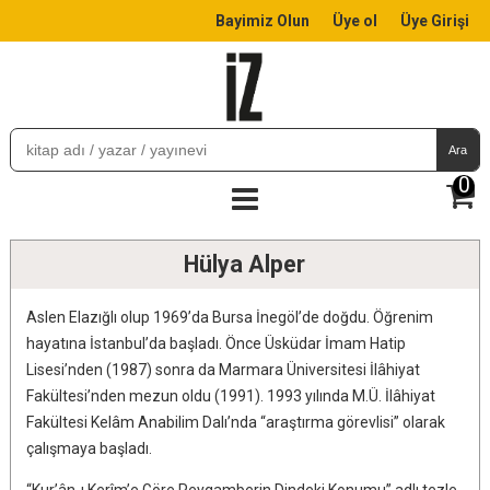
Bayimiz Olun
Üye ol
Üye Girişi
Ara
0
Hülya Alper
Aslen Elazığlı olup 1969’da Bursa İnegöl’de doğdu. Öğrenim
hayatına İstanbul’da başladı. Önce Üsküdar İmam Hatip
Lisesi’nden (1987) sonra da Marmara Üniversitesi İlâhiyat
Fakültesi’nden mezun oldu (1991). 1993 yılında M.Ü. İlâhiyat
Fakültesi Kelâm Anabilim Dalı’nda “araştırma görevlisi” olarak
çalışmaya başladı.
“Kur’ân-ı Kerîm’e Göre Peygamberin Dindeki Konumu” adlı tezle