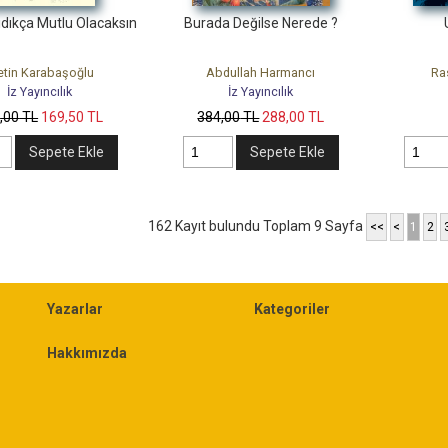
ıdıkça Mutlu Olacaksın
Burada Değilse Nerede ?
tin Karabaşoğlu
Abdullah Harmancı
Ra
İz Yayıncılık
İz Yayıncılık
6
,00
TL
169
,50
TL
384
,00
TL
288
,00
TL
Sepete Ekle
Sepete Ekle
162 Kayıt bulundu Toplam 9 Sayfa
<<
<
1
2
Yazarlar
Kategoriler
Hakkımızda