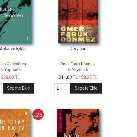
talar ve Işıklar
Dervişan
sim Özdenören
Ömer Faruk Dönmez
İz Yayıncılık
İz Yayıncılık
220
,00
TL
211
,00
TL
158
,25
TL
Sepete Ekle
Sepete Ekle
25
%