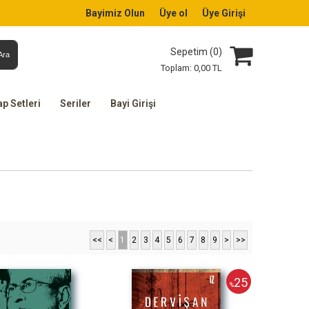
Bayimiz Olun
Üye ol
Üye Girişi
Sepetim (
0
)
Ara
Toplam:
0
,00
TL
ap Setleri
Seriler
Bayi Girişi
<<
<
1
2
3
4
5
6
7
8
9
>
>>
25
%