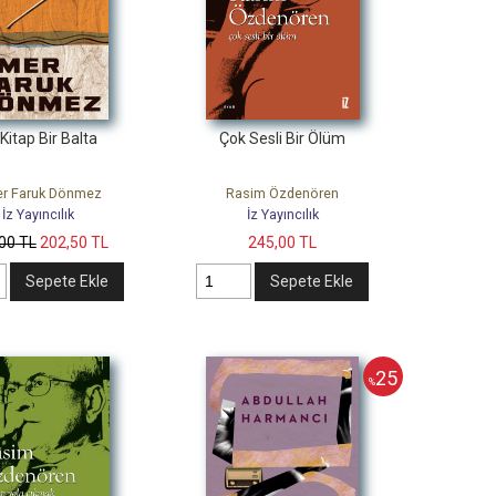
 Kitap Bir Balta
Çok Sesli Bir Ölüm
r Faruk Dönmez
Rasim Özdenören
İz Yayıncılık
İz Yayıncılık
,00
TL
202
,50
TL
245
,00
TL
Sepete Ekle
Sepete Ekle
25
%