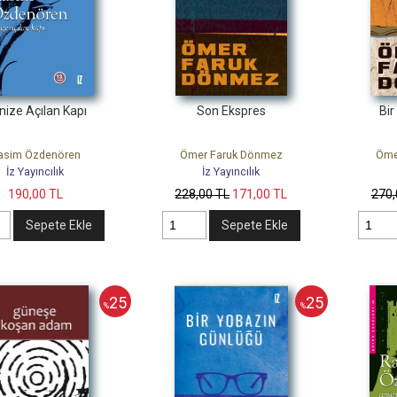
nize Açılan Kapı
Son Ekspres
Bir
asim Özdenören
Ömer Faruk Dönmez
Öme
İz Yayıncılık
İz Yayıncılık
190
,00
TL
228
,00
TL
171
,00
TL
270
Sepete Ekle
Sepete Ekle
25
25
%
%