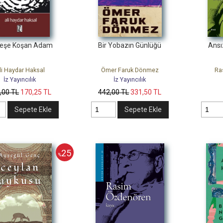
eşe Koşan Adam
Bir Yobazın Günlüğü
Ansı
li Haydar Haksal
Ömer Faruk Dönmez
Ra
İz Yayıncılık
İz Yayıncılık
7
,00
TL
170
,25
TL
442
,00
TL
331
,50
TL
Sepete Ekle
Sepete Ekle
25
%