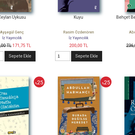
Ceylan Uykusu
Kuyu
Behçet B
Ayşegül Genç
Rasim Özdenören
Abd
İz Yayıncılık
İz Yayıncılık
9
,00
TL
171
,75
TL
200
,00
TL
236
Sepete Ekle
Sepete Ekle
25
25
%
%