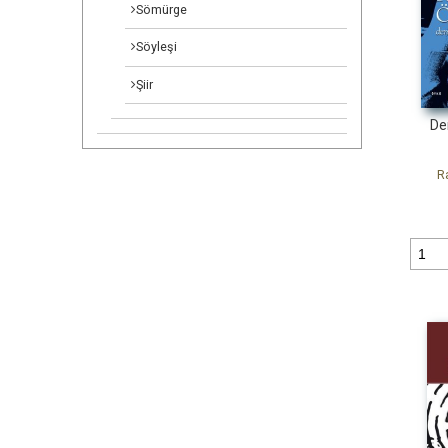
Sömürge
Söyleşi
Şiir
De
R