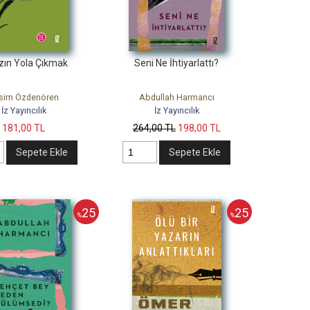
zın Yola Çıkmak
Seni Ne İhtiyarlattı?
sim Özdenören
Abdullah Harmancı
İz Yayıncılık
İz Yayıncılık
181
,00
TL
264
,00
TL
198
,00
TL
Sepete Ekle
Sepete Ekle
25
25
%
%