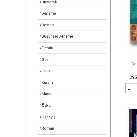
Biyografi
Deneme
Destan
Düşünsel Deneme
Eleştiri
Gezi
Öm
Hiciv
29
Kuram
Masal
Öykü
Özdeyiş
Roman