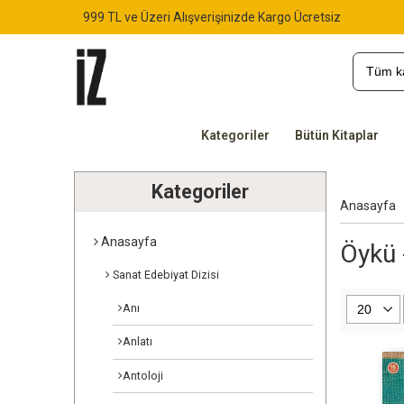
999 TL ve Üzeri Alışverişinizde Kargo Ücretsiz
Kategoriler
Bütün Kitaplar
Kategoriler
Anasayfa
Anasayfa
Öykü 
Sanat Edebiyat Dizisi
Anı
Anlatı
Antoloji