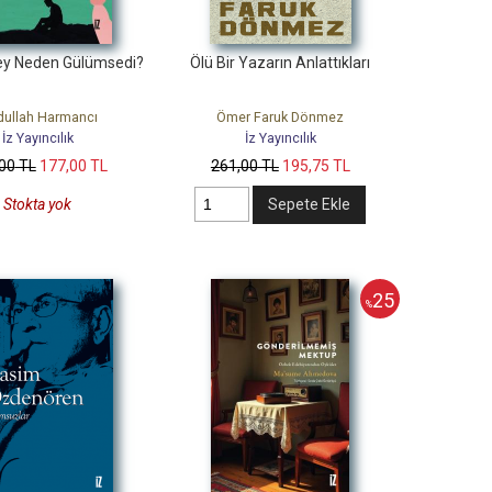
ey Neden Gülümsedi?
Ölü Bir Yazarın Anlattıkları
ullah Harmancı
Ömer Faruk Dönmez
İz Yayıncılık
İz Yayıncılık
,00
TL
177
,00
TL
261
,00
TL
195
,75
TL
Stokta yok
Sepete Ekle
25
%