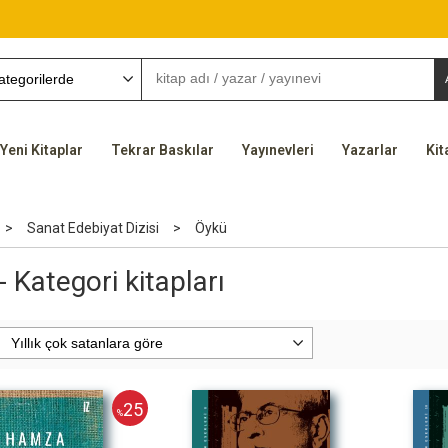
Yeni Kitaplar
Tekrar Baskılar
Yayınevleri
Yazarlar
Kit
>
Sanat Edebiyat Dizisi
>
Öykü
- Kategori kitapları
25
%