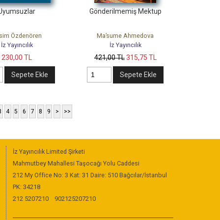
Uyumsuzlar
Gönderilmemiş Mektup
sim Özdenören
Ma’sume Ahmedova
İz Yayıncılık
İz Yayıncılık
230
,00
TL
421
,00
TL
315
,75
TL
Sepete Ekle
Sepete Ekle
3
4
5
6
7
8
9
>
>>
İz Yayıncılık Limited Şirketi
Mahmutbey Mahallesi Taşocağı Yolu Caddesi
212 My Office No: 3 Kat: 31 Daire: 510 Bağcılar/İstanbul
PK: 34218
212 5207210
902125207210