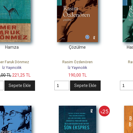
Hamza
Çözülme
Has
er Faruk Dönmez
Rasim Özdenören
Ra
İz Yayıncılık
İz Yayıncılık
5
,00
TL
221
,25
TL
190
,00
TL
Sepete Ekle
Sepete Ekle
25
%