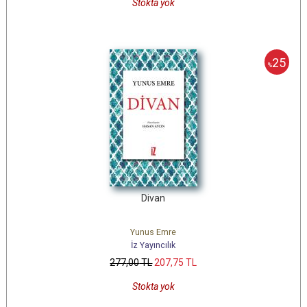
Stokta yok
25
%
Divan
Yunus Emre
İz Yayıncılık
277
,00
TL
207
,75
TL
Stokta yok