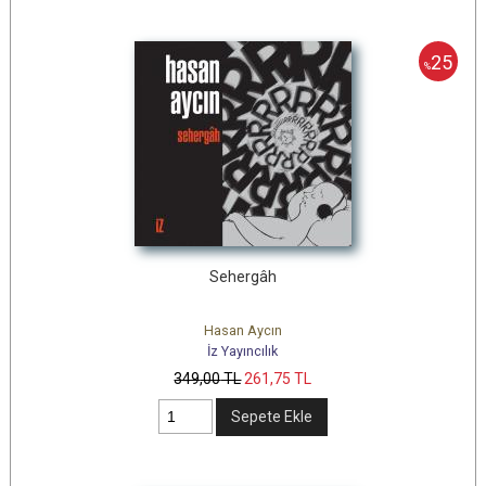
25
%
Sehergâh
Hasan Aycın
İz Yayıncılık
349
,00
TL
261
,75
TL
Sepete Ekle