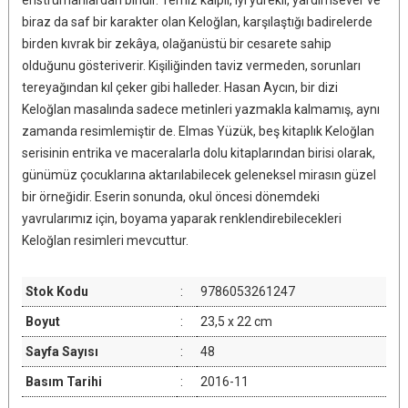
enstrümanlardan biridir. Temiz kalpli, iyi yürekli, yardımsever ve
biraz da saf bir karakter olan Keloğlan, karşılaştığı badirelerde
birden kıvrak bir zekâya, olağanüstü bir cesarete sahip
olduğunu gösteriverir. Kişiliğinden taviz vermeden, sorunları
tereyağından kıl çeker gibi halleder. Hasan Aycın, bir dizi
Keloğlan masalında sadece metinleri yazmakla kalmamış, aynı
zamanda resimlemiştir de. Elmas Yüzük, beş kitaplık Keloğlan
serisinin entrika ve maceralarla dolu kitaplarından birisi olarak,
günümüz çocuklarına aktarılabilecek geleneksel mirasın güzel
bir örneğidir. Eserin sonunda, okul öncesi dönemdeki
yavrularımız için, boyama yaparak renklendirebilecekleri
Keloğlan resimleri mevcuttur.
Stok Kodu
:
9786053261247
Boyut
:
23,5 x 22 cm
Sayfa Sayısı
:
48
Basım Tarihi
:
2016-11