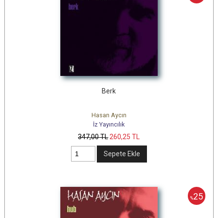
Berk
Hasan Aycın
İz Yayıncılık
347
,00
TL
260
,25
TL
Sepete Ekle
25
%