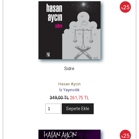
25
%
Sidre
Hasan Aycın
İz Yayıncılık
349
,00
TL
261
,75
TL
Sepete Ekle
25
%