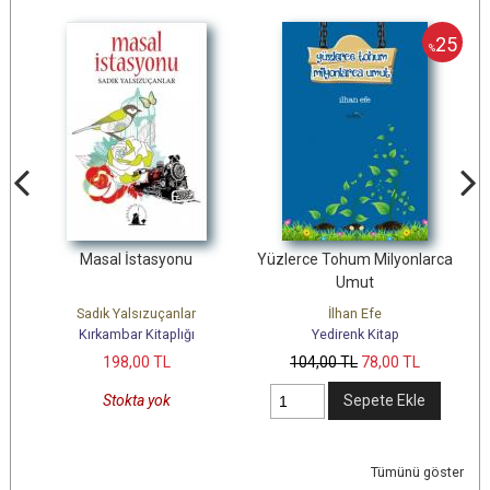
25
25
%
Masal İstasyonu
Yüzlerce Tohum Milyonlarca
Umut
he
Sadık Yalsızuçanlar
İlhan Efe
Kırkambar Kitaplığı
Yedirenk Kitap
198
,00
TL
104
,00
TL
78
,00
TL
Stokta yok
Sepete Ekle
Tümünü göster