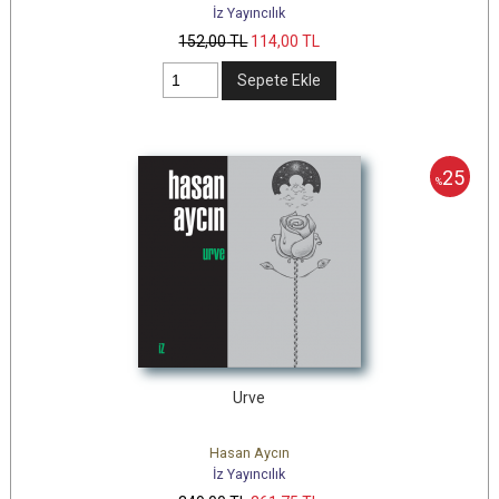
İz Yayıncılık
152
,00
TL
114
,00
TL
Sepete Ekle
25
%
Urve
Hasan Aycın
İz Yayıncılık