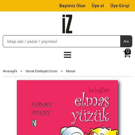
Bayimiz Olun
Üye ol
Üye Girişi
Ara
0
Anasayfa
>
Sanat Edebiyat Dizisi
>
Masal