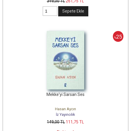
349
,00
TL
261
,75
TL
Sepete Ekle
25
%
Mekke'yi Sarsan Ses
Hasan Aycın
İz Yayıncılık
149
,00
TL
111
,75
TL