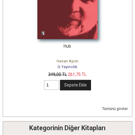
Hub
Hasan Aycın
İz Yayıncılık
349
,00
TL
261
,75
TL
Sepete Ekle
Tümünü göster
Kategorinin Diğer Kitapları