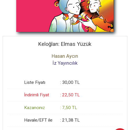
Keloğlan: Elmas Yüzük
Hasan Aycın
İz Yayıncılık
Liste Fiyatı
:
30
,00
TL
İndirimli Fiyat
:
22
,50
TL
Kazancınız
:
7
,50
TL
Havale/EFT ile
:
21
,38
TL