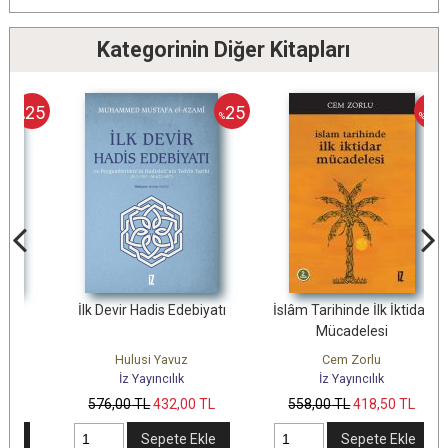
Kategorinin Diğer Kitapları
25
25
25
%
%
İlk Devir Hadis Edebiyatı
İslâm Tarihinde İlk İktidar
Mücadelesi
Hulusi Yavuz
Cem Zorlu
İz Yayıncılık
İz Yayıncılık
576
,00
TL
432
,00
TL
558
,00
TL
418
,50
TL
Sepete Ekle
Sepete Ekle