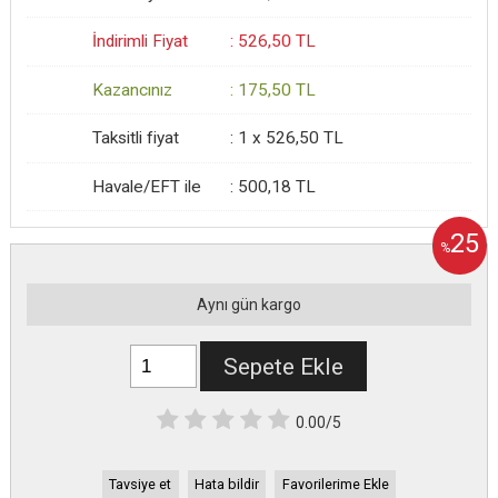
İndirimli Fiyat
:
526
,50
TL
Kazancınız
:
175
,50
TL
Taksitli fiyat
:
1 x
526
,50
TL
Havale/EFT ile
:
500
,18
TL
25
%
Aynı gün kargo
Sepete Ekle
0.00/5
Tavsiye et
Hata bildir
Favorilerime Ekle