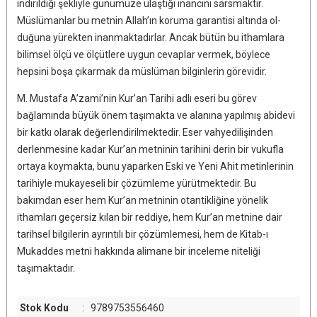
indirildiği şekliyle günümüze ulaştığı inancını sars­maktır.
Müslümanlar bu metnin Allah’ın koruma garantisi altında ol­
duğuna yürekten inanmaktadırlar. Ancak bütün bu ithamlara
bilimsel ölçü ve ölçütlere uygun cevaplar vermek, böylece
hepsini boşa çıkarmak da müslüman bilginlerin görevidir.
M. Mustafa A’zami’nin Kur’an Tarihi adlı eseri bu görev
bağlamında bü­yük önem taşımakta ve alanına yapılmış abidevi
bir katkı olarak değer­lendirilmektedir. Eser vahyedilişinden
derlenmesine kadar Kur’an met­ninin tarihini derin bir vukufla
ortaya koymakta, bunu yaparken Eski ve Yeni Ahit metinlerinin
tarihiyle mukayeseli bir çözümleme yürüt­mektedir. Bu
bakımdan eser hem Kur’an metninin otantikliğine yöne­lik
ithamları geçersiz kılan bir reddiye, hem Kur’an metnine dair
tarih­sel bilgilerin ayrıntılı bir çözümlemesi, hem de Kitab-ı
Mukaddes metni hakkında alimane bir inceleme niteliği
taşımaktadır.
Stok Kodu
:
9789753556460