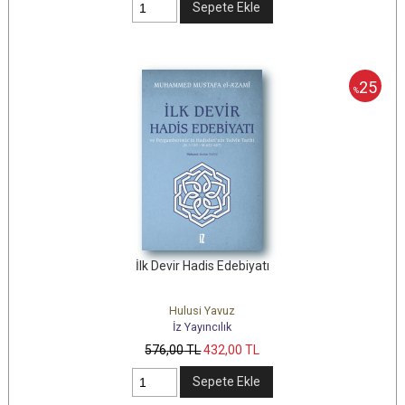
Sepete Ekle
25
%
İlk Devir Hadis Edebiyatı
Hulusi Yavuz
İz Yayıncılık
576
,00
TL
432
,00
TL
Sepete Ekle