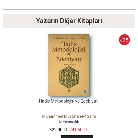
Yazarın Diğer Kitapları
25
%
Hadis Metodolojisi ve Edebiyatı
Muhammed Mustafa el-A'zami
İz Yayıncılık
322
,00
TL
241
,50
TL