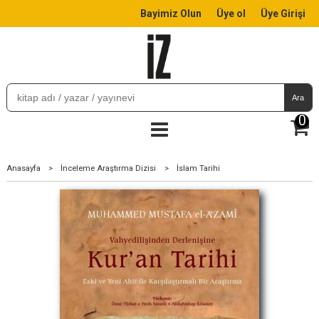
Bayimiz Olun
Üye ol
Üye Girişi
Ara
0
Anasayfa
>
İnceleme Araştırma Dizisi
>
İslam Tarihi