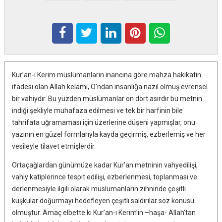
Kur’an-ı Kerim müslümanların inancına göre mahza hakikatin
ifadesi olan Allah kelamı, O’ndan insanlığa nazil olmuş evrensel
bir vahiydir. Bu yüzden müslümanlar on dört asırdır bu metnin
indiği şekliyle mu­hafaza edilmesi ve tek bir harfinin bile
tahrifata uğramaması için üzerle­rine düşeni yapmışlar, onu
yazının en güzel formlarıyla kayda geçirmiş, ezberlemiş ve her
vesileyle tilavet etmişlerdir.
Ortaçağlardan günümüze kadar Kur’an metninin vahyedilişi,
vahiy ka­tiplerince tespit edilişi, ezberlenmesi, toplanması ve
derlenmesiyle ilgili olarak müslümanların zihninde çeşitli
kuşkular doğurmayı hedefleyen çeşitli saldırılar söz konusu
olmuştur. Amaç elbette ki Kur’an-ı Kerim’in –haşa- Allah’tan