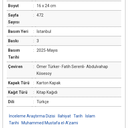
Boyut
:
16 x 24 cm
Sayfa
:
472
Sayısı
Basım Yeri
:
İstanbul
Baskı
:
3
Basım
:
2025-Mayıs
Tarihi
Çeviren
:
Ömer Türker- Fatih Serenli- Abdulvahap
Kösesoy
Kapak Türü
:
Karton Kapak
Kağıt Türü
:
Kitap Kağıdı
Dili
:
Türkçe
İnceleme Araştırma Dizisi
İlahiyat
Tarih
İslam
Tarihi
Muhammed Mustafa el-A’zami