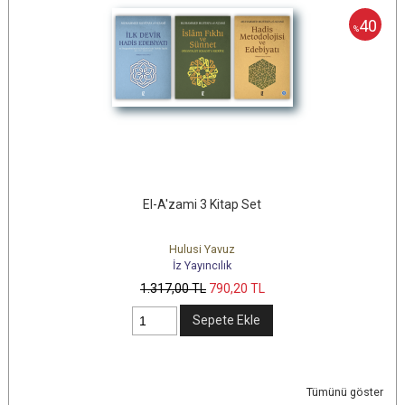
40
%
El-A'zami 3 Kitap Set
Hulusi Yavuz
İz Yayıncılık
1.317
,00
TL
790
,20
TL
Sepete Ekle
Tümünü göster