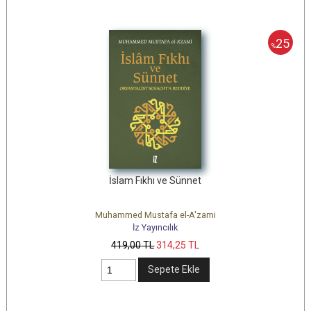
25
%
İslam Fıkhı ve Sünnet
Muhammed Mustafa el-A'zami
İz Yayıncılık
419
,00
TL
314
,25
TL
Sepete Ekle