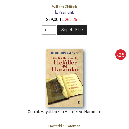
William Chittick
İz Yayıncılık
359
,00
TL
269
,25
TL
Sepete Ekle
25
%
Günlük Hayatımızda Helaller ve Haramlar
Hayreddin Karaman