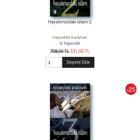
Hayatımızdaki İslam 2
Hayreddin Karaman
İz Yayıncılık
708
,00
TL
531
,00
TL
Sepete Ekle
25
%