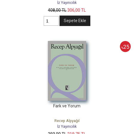
İz Yayıncılık
408
,00
TL
306
,00
TL
Sepete Ekle
25
%
Fark ve Yorum
Recep Alpyağıl
İz Yayıncılık