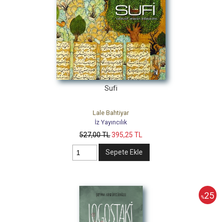
Sufi
Lale Bahtiyar
İz Yayıncılık
527
,00
TL
395
,25
TL
Sepete Ekle
25
%