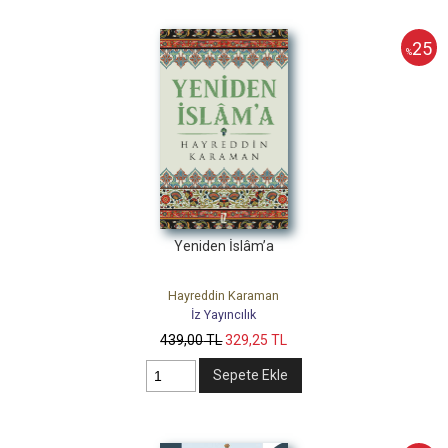
25
%
Yeniden İslâm’a
Hayreddin Karaman
İz Yayıncılık
439
,00
TL
329
,25
TL
Sepete Ekle