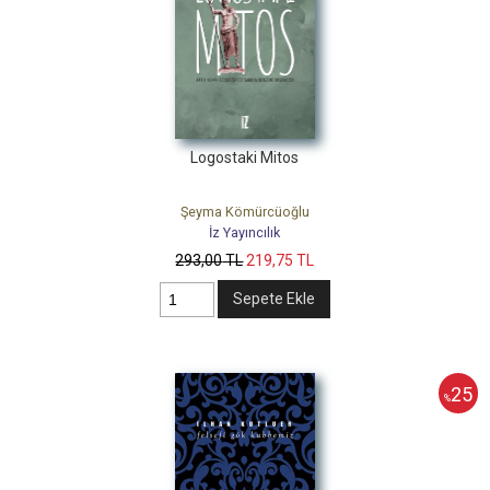
Logostaki Mitos
Şeyma Kömürcüoğlu
İz Yayıncılık
293
,00
TL
219
,75
TL
Sepete Ekle
25
%