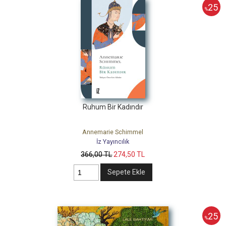
25
%
Ruhum Bir Kadındır
Annemarie Schimmel
İz Yayıncılık
366
,00
TL
274
,50
TL
Sepete Ekle
25
%