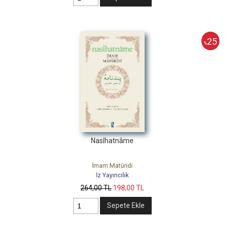
25
%
Nasîhatnâme
İmam Matüridi
İz Yayıncılık
264
,00
TL
198
,00
TL
Sepete Ekle