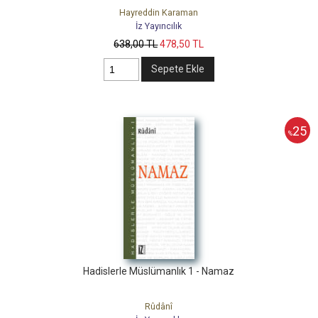
Hayreddin Karaman
İz Yayıncılık
638
,00
TL
478
,50
TL
Sepete Ekle
25
%
Hadislerle Müslümanlık 1 - Namaz
Rûdânî