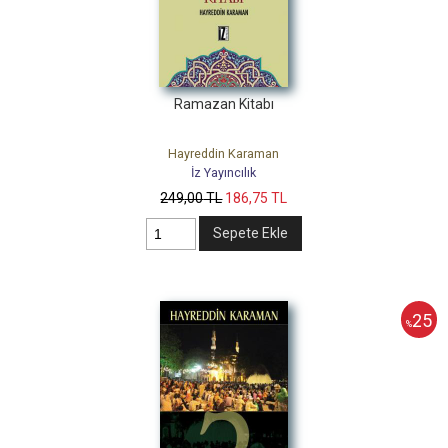
Ramazan Kitabı
Hayreddin Karaman
İz Yayıncılık
249
,00
TL
186
,75
TL
Sepete Ekle
25
%