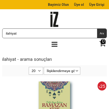
Bayimiz Olun
Üye ol
Üye Girişi
Ara
0
ilahiyat - arama sonuçları
25
%