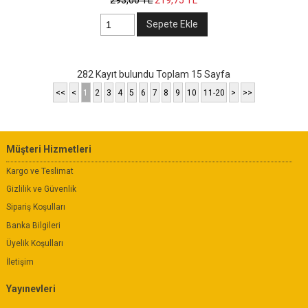
293
,00
TL
219
,75
TL
Sepete Ekle
282 Kayıt bulundu Toplam 15 Sayfa
<<
<
1
2
3
4
5
6
7
8
9
10
11-20
>
>>
Müşteri Hizmetleri
Kargo ve Teslimat
Gizlilik ve Güvenlik
Sipariş Koşulları
Banka Bilgileri
Üyelik Koşulları
İletişim
Yayınevleri