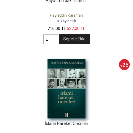
Hayatımızdaki İslam 1
Hayreddin Karaman
İz Yayıncılık
716
,00
TL
537
,00
TL
Sepete Ekle
25
%
İslami Hareket Öncüleri