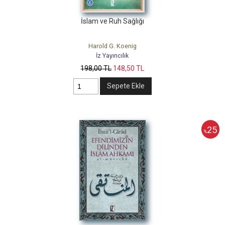
İslam ve Ruh Sağlığı
Harold G. Koenig
İz Yayıncılık
198
,00
TL
148
,50
TL
Sepete Ekle
25
%