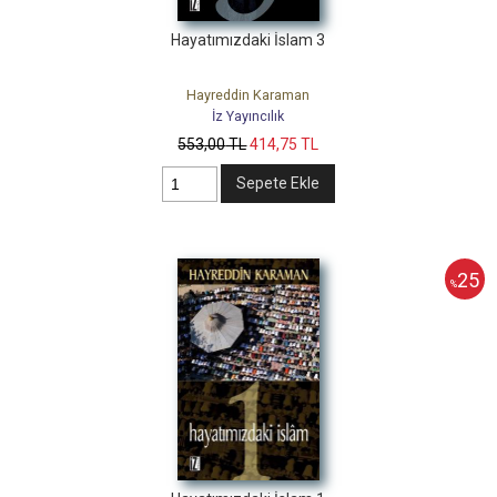
Hayatımızdaki İslam 3
Hayreddin Karaman
İz Yayıncılık
553
,00
TL
414
,75
TL
Sepete Ekle
25
%