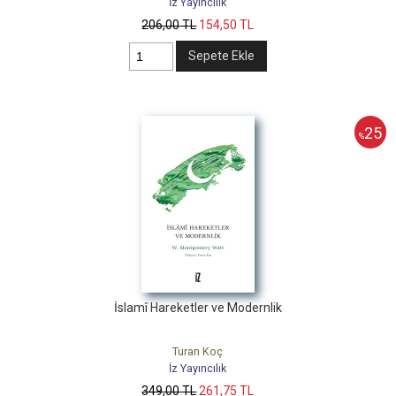
İz Yayıncılık
206
,00
TL
154
,50
TL
Sepete Ekle
25
%
İslamî Hareketler ve Modernlik
Turan Koç
İz Yayıncılık
349
,00
TL
261
,75
TL