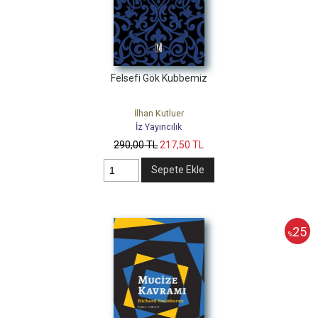
Felsefi Gök Kubbemiz
İlhan Kutluer
İz Yayıncılık
290
,00
TL
217
,50
TL
Sepete Ekle
25
%