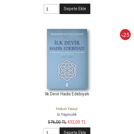
Sepete Ekle
25
%
İlk Devir Hadis Edebiyatı
Hulusi Yavuz
İz Yayıncılık
576
,00
TL
432
,00
TL
Sepete Ekle