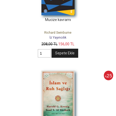
Mucize kavramı
Richard Swinburne
İz Yayıncılık
208
,00
TL
156
,00
TL
Sepete Ekle
25
%