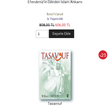
Efendimiz’in Dilinden İslam Ahkamı
İbnü'l-Carud
İz Yayıncılık
808
,00
TL
606
,00
TL
Sepete Ekle
25
%
Tasavvuf