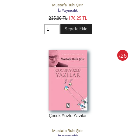
Mustafa Ruhi Şirin
İz Yayıncılık
235
,00
TL
176
,25
TL
Sepete Ekle
25
%
Çocuk Yüzlü Yazılar
Mustafa Ruhi Şirin