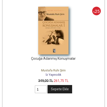
25
%
Çocuğa Adanmış Konuşmalar
Mustafa Ruhi Şirin
İz Yayıncılık
349
,00
TL
261
,75
TL
Sepete Ekle