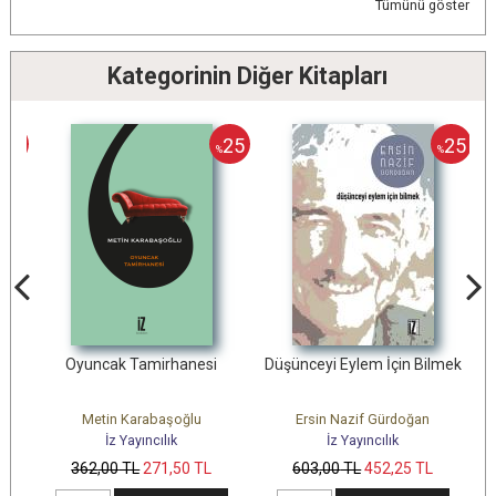
Tümünü göster
Kategorinin Diğer Kitapları
25
25
25
%
%
Oyuncak Tamirhanesi
Düşünceyi Eylem İçin Bilmek
Metin Karabaşoğlu
Ersin Nazif Gürdoğan
İz Yayıncılık
İz Yayıncılık
362
,00
TL
271
,50
TL
603
,00
TL
452
,25
TL