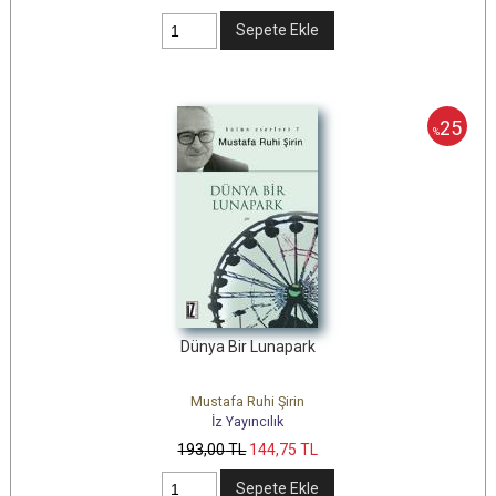
Sepete Ekle
25
%
Dünya Bir Lunapark
Mustafa Ruhi Şirin
İz Yayıncılık
193
,00
TL
144
,75
TL
Sepete Ekle