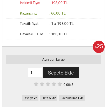
İndirimli Fiyat
:
198
,00
TL
Kazancınız
:
66
,00
TL
Taksitli fiyat
:
1 x
198
,00
TL
Havale/EFT ile
:
188
,10
TL
25
%
Aynı gün kargo
Sepete Ekle
0.00/5
Tavsiye et
Hata bildir
Favorilerime Ekle