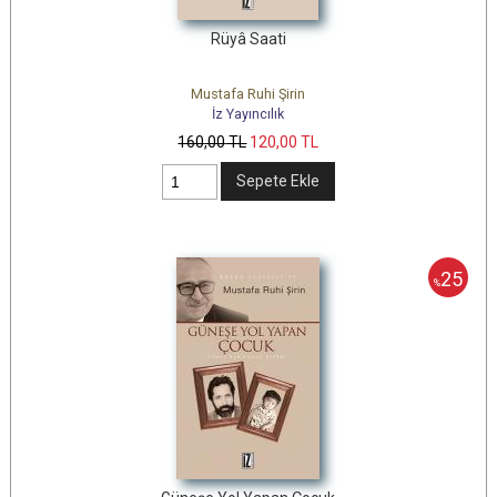
Rüyâ Saati
Mustafa Ruhi Şirin
İz Yayıncılık
160
,00
TL
120
,00
TL
Sepete Ekle
25
%