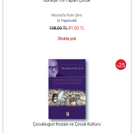
Güneşe Yol Yapan Çocuk
Mustafa Ruhi Şirin
İz Yayıncılık
108
,00
TL
81
,00
TL
Stokta yok
25
%
Çocukluğun Kozası ve Çocuk Kültürü