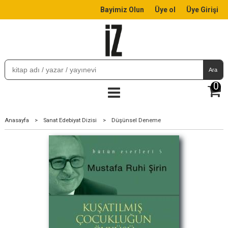
Bayimiz Olun
Üye ol
Üye Girişi
Ara
0
Anasayfa
>
Sanat Edebiyat Dizisi
>
Düşünsel Deneme