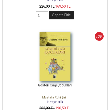
İz Yayıncılık
226
,00
TL
169
,50
TL
Sepete Ekle
25
%
Gösteri Çağı Çocukları
Mustafa Ruhi Şirin
İz Yayıncılık
262
,00
TL
196
,50
TL