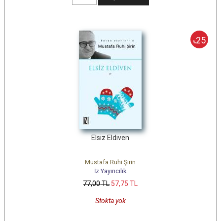
25
%
Elsiz Eldiven
Mustafa Ruhi Şirin
İz Yayıncılık
77
,00
TL
57
,75
TL
Stokta yok