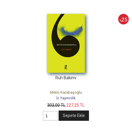
25
%
Ruh Bakımı
Metin Karabaşoğlu
İz Yayıncılık
303
,00
TL
227
,25
TL
Sepete Ekle