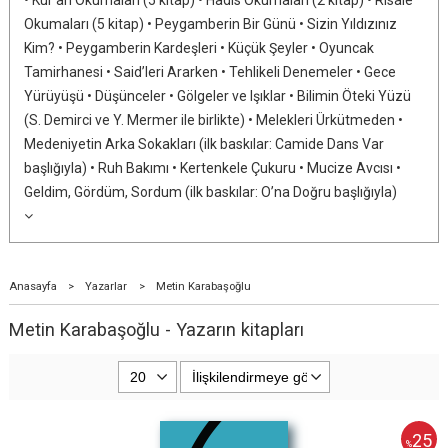
Okumaları (5 kitap) • Peygamberin Bir Günü • Sizin Yıldızınız
Kim? • Peygamberin Kardeşleri • Küçük Şeyler • Oyuncak
Tamirhanesi • Said’leri Ararken • Tehlikeli Denemeler • Gece
Yürüyüşü • Düşünceler • Gölgeler ve Işıklar • Bilimin Öteki Yüzü
(S. Demirci ve Y. Mermer ile birlikte) • Melekleri Ürkütmeden •
Medeniyetin Arka Sokakları (ilk baskılar: Camide Dans Var
başlığıyla) • Ruh Bakımı • Kertenkele Çukuru • Mucize Avcısı •
Geldim, Gördüm, Sordum (ilk baskılar: O’na Doğru başlığıyla)
Anasayfa
>
Yazarlar
>
Metin Karabaşoğlu
Metin Karabaşoğlu - Yazarın kitapları
25
%