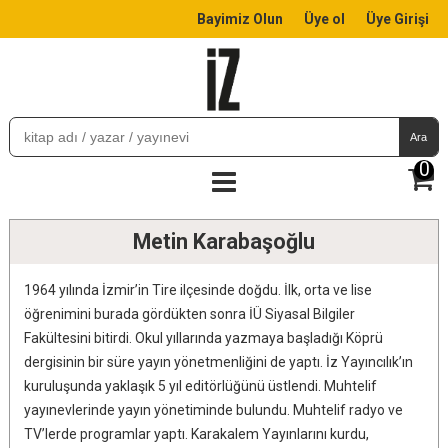
Bayimiz Olun
Üye ol
Üye Girişi
Ara
0
Metin Karabaşoğlu
1964 yılında İzmir’in Tire ilçesinde doğdu. İlk, orta ve lise
öğrenimini burada gördükten sonra İÜ Siyasal Bilgiler
Fakültesini bitirdi. Okul yıllarında yazmaya başladığı Köprü
dergisinin bir süre yayın yönetmenliğini de yaptı. İz Yayıncılık’ın
kuruluşunda yaklaşık 5 yıl editörlüğünü üstlendi. Muhtelif
yayınevlerinde yayın yönetiminde bulundu. Muhtelif radyo ve
TV’lerde programlar yaptı. Karakalem Yayınlarını kurdu,