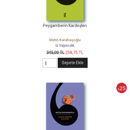
Peygamberin Kardeşleri
Metin Karabaşoğlu
İz Yayıncılık
345
,00
TL
258
,75
TL
Sepete Ekle
25
%