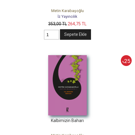
Metin Karabaşoğlu
İz Yayıncılık
353
,00
TL
264
,75
TL
Sepete Ekle
25
%
Kalbimizin Baharı