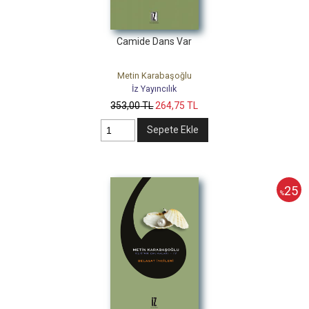
Camide Dans Var
Metin Karabaşoğlu
İz Yayıncılık
353
,00
TL
264
,75
TL
Sepete Ekle
25
%