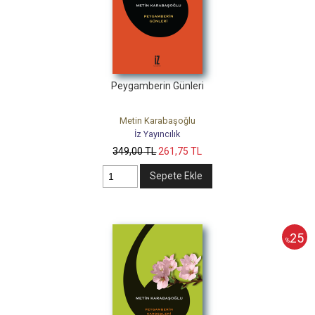
Peygamberin Günleri
Metin Karabaşoğlu
İz Yayıncılık
349
,00
TL
261
,75
TL
Sepete Ekle
25
%