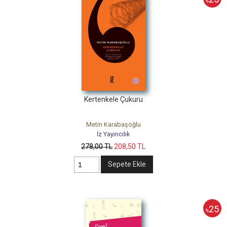
%
Kertenkele Çukuru
Metin Karabaşoğlu
İz Yayıncılık
278
,00
TL
208
,50
TL
Sepete Ekle
25
%