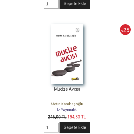
Sepete Ekle
25
%
Mucize Avcısı
Metin Karabaşoğlu
İz Yayıncılık
246
,00
TL
184
,50
TL
Sepete Ekle