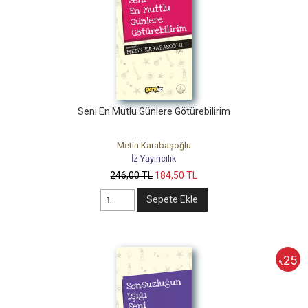
Seni En Mutlu Günlere Götürebilirim
Metin Karabaşoğlu
İz Yayıncılık
246
,00
TL
184
,50
TL
Sepete Ekle
25
%