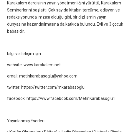
Karakalem dergisinin yayın yönetmenliğini yürüttü, Karakalem
Seminerlerini başlattı. Çok sayıda kitabın tercüme, edisyon ve
redaksiyonunda imzası olduğu gibi, bir dizi ismin yayın
dünyasına kazandırılmasına da katkıda bulundu. Evli ve 3 çocuk
babasıdır.
bilgi ve iletişim için:
website: www.karakalem.net
email: metinkarabasoglu@yahoo.com
twitter: https://twitter.com/mkarabasoglu
facebook: https://www.facebook.com/MetinKarabasoglu1
Yayınlanmış Eserleri:
• Kur’ân Okumaları (5 kitap) • Hadis Okumaları (2 kitap) • Risale