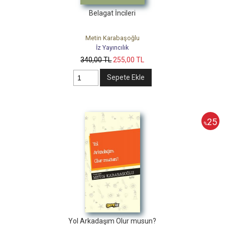
Belagat İncileri
Metin Karabaşoğlu
İz Yayıncılık
340
,00
TL
255
,00
TL
Sepete Ekle
25
%
Yol Arkadaşım Olur musun?