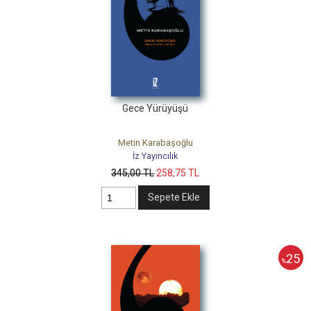
Gece Yürüyüşü
Metin Karabaşoğlu
İz Yayıncılık
345
,00
TL
258
,75
TL
Sepete Ekle
25
%