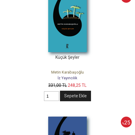
Küçük Şeyler
Metin Karabaşoğlu
İz Yayıncılık
331
,00
TL
248
,25
TL
Sepete Ekle
25
%