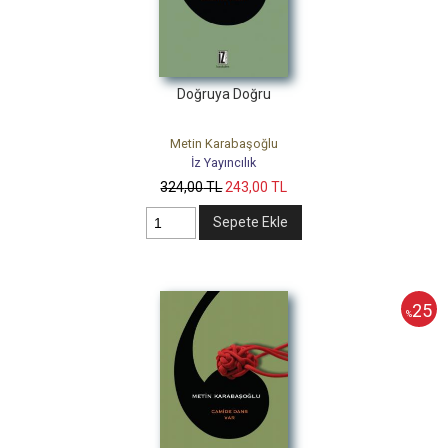
Doğruya Doğru
Metin Karabaşoğlu
İz Yayıncılık
324
,00
TL
243
,00
TL
Sepete Ekle
25
%