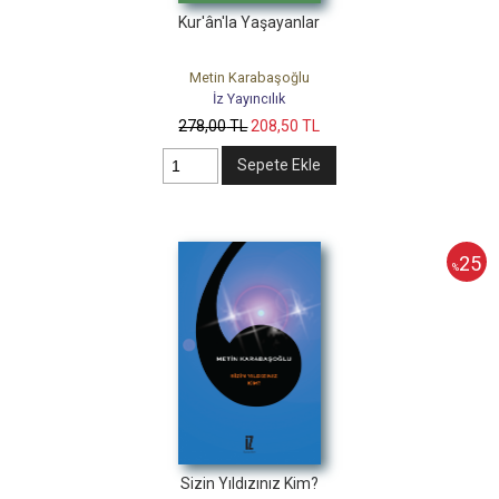
Kur'ân'la Yaşayanlar
Metin Karabaşoğlu
İz Yayıncılık
278
,00
TL
208
,50
TL
Sepete Ekle
25
%
Sizin Yıldızınız Kim?