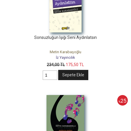
Sonsuzluğun Işığı Seni Aydınlatsın
Metin Karabaşoğlu
İz Yayıncılık
234
,00
TL
175
,50
TL
Sepete Ekle
25
%