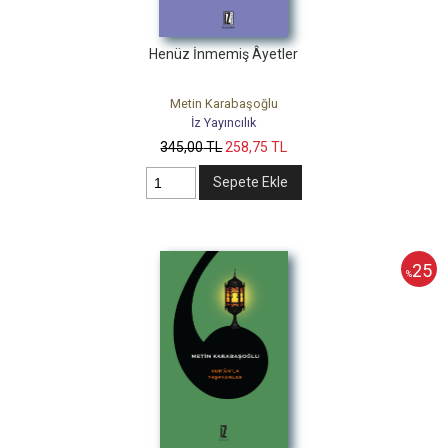
Henüz İnmemiş Âyetler
Metin Karabaşoğlu
İz Yayıncılık
345
,00
TL
258
,75
TL
Sepete Ekle
25
%