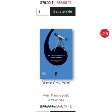
378
,00
TL
283
,50
TL
Sepete Ekle
25
%
Bilimin Öteki Yüzü
Metin Karabaşoğlu
İz Yayıncılık
273
,00
TL
204
,75
TL