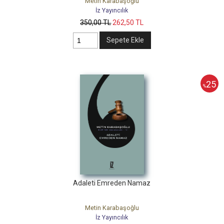
Metin Karabaşoğlu
İz Yayıncılık
350
,00
TL
262
,50
TL
Sepete Ekle
25
%
Adaleti Emreden Namaz
Metin Karabaşoğlu
İz Yayıncılık