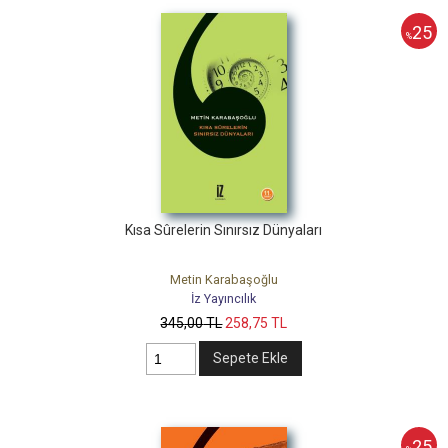
25
%
Kısa Sûrelerin Sınırsız Dünyaları
Metin Karabaşoğlu
İz Yayıncılık
345
,00
TL
258
,75
TL
Sepete Ekle
25