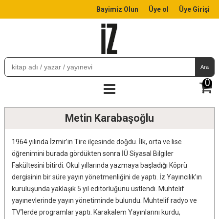
Bayimiz Olun
Üye ol
Üye Girişi
Ara
0
Metin Karabaşoğlu
1964 yılında İzmir’in Tire ilçesinde doğdu. İlk, orta ve lise
öğrenimini burada gördükten sonra İÜ Siyasal Bilgiler
Fakültesini bitirdi. Okul yıllarında yazmaya başladığı Köprü
dergisinin bir süre yayın yönetmenliğini de yaptı. İz Yayıncılık’ın
kuruluşunda yaklaşık 5 yıl editörlüğünü üstlendi. Muhtelif
yayınevlerinde yayın yönetiminde bulundu. Muhtelif radyo ve
TV’lerde programlar yaptı. Karakalem Yayınlarını kurdu,