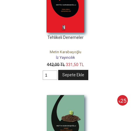
Tehlikeli Denemeler
Metin Karabaşoğlu
İz Yayıncılık
442
,00
TL
331
,50
TL
Sepete Ekle
25
%