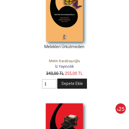
Melekleri Ürkütmeden
Metin Karabaşoğlu
İz Yayıncılık
340
,00
TL
255
,00
TL
Sepete Ekle
25
%