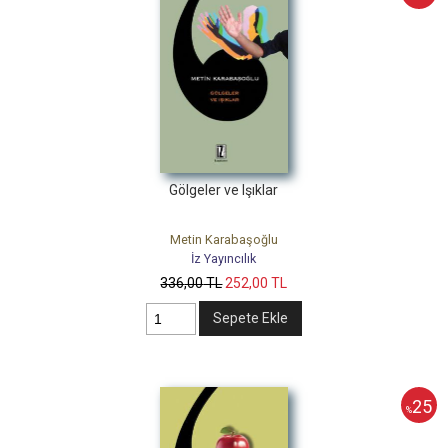
Gölgeler ve Işıklar
Metin Karabaşoğlu
İz Yayıncılık
336
,00
TL
252
,00
TL
Sepete Ekle
25
%