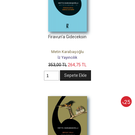
Firavun'a Gideceksin
Metin Karabaşoğlu
İz Yayıncılık
353
,00
TL
264
,75
TL
Sepete Ekle
25
%