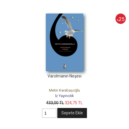
25
%
Varolmanın Neşesi
Metin Karabaşoğlu
İz Yayıncılık
433
,00
TL
324
,75
TL
Sepete Ekle