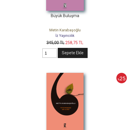
Büyük Buluşma
Metin Karabaşoğlu
İz Yayıncılık
345
,00
TL
258
,75
TL
Sepete Ekle
25
%