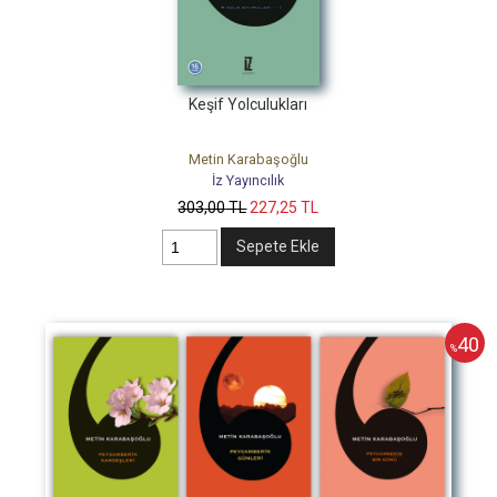
Keşif Yolculukları
Metin Karabaşoğlu
İz Yayıncılık
303
,00
TL
227
,25
TL
Sepete Ekle
40
%