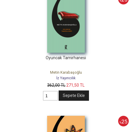
%
Oyuncak Tamirhanesi
Metin Karabaşoğlu
İz Yayıncılık
362
,00
TL
271
,50
TL
Sepete Ekle
25
%