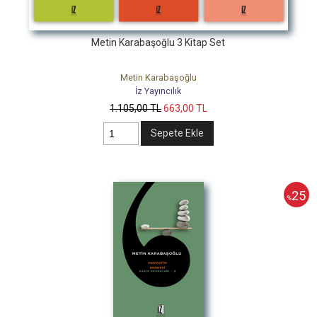
Metin Karabaşoğlu 3 Kitap Set
Metin Karabaşoğlu
İz Yayıncılık
1.105
,00
TL
663
,00
TL
Sepete Ekle
25
%