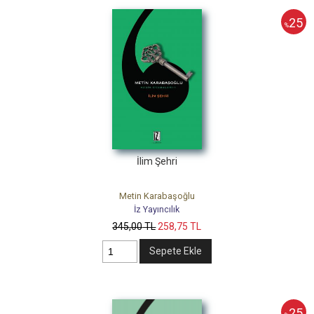
25
%
İlim Şehri
Metin Karabaşoğlu
İz Yayıncılık
345
,00
TL
258
,75
TL
Sepete Ekle
25