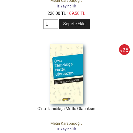
Metin Karabaşoğlu
İz Yayıncılık
226
,00
TL
169
,50
TL
Sepete Ekle
25
%
O'nu Tanıdıkça Mutlu Olacaksın
Metin Karabaşoğlu
İz Yayıncılık