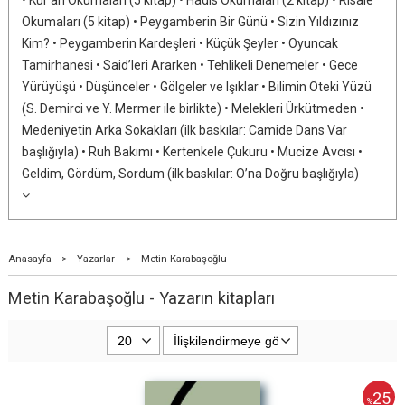
Okumaları (5 kitap) • Peygamberin Bir Günü • Sizin Yıldızınız
Kim? • Peygamberin Kardeşleri • Küçük Şeyler • Oyuncak
Tamirhanesi • Said’leri Ararken • Tehlikeli Denemeler • Gece
Yürüyüşü • Düşünceler • Gölgeler ve Işıklar • Bilimin Öteki Yüzü
(S. Demirci ve Y. Mermer ile birlikte) • Melekleri Ürkütmeden •
Medeniyetin Arka Sokakları (ilk baskılar: Camide Dans Var
başlığıyla) • Ruh Bakımı • Kertenkele Çukuru • Mucize Avcısı •
Geldim, Gördüm, Sordum (ilk baskılar: O’na Doğru başlığıyla)
Anasayfa
>
Yazarlar
>
Metin Karabaşoğlu
Metin Karabaşoğlu - Yazarın kitapları
25
%