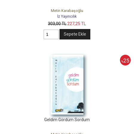
Metin Karabaşoğlu
İz Yayıncılık
303
,00
TL
227
,25
TL
Sepete Ekle
25
%
Geldim Gördüm Sordum