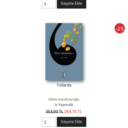
Sepete Ekle
25
%
Yollarda
Metin Karabaşoğlu
İz Yayıncılık
353
,00
TL
264
,75
TL
Sepete Ekle