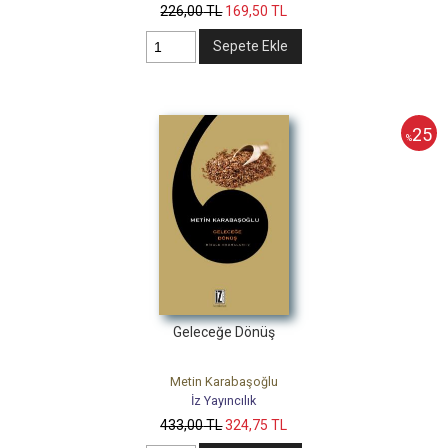
226
,00
TL
169
,50
TL
Sepete Ekle
25
%
Geleceğe Dönüş
Metin Karabaşoğlu
İz Yayıncılık
433
,00
TL
324
,75
TL