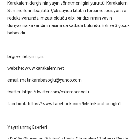
Karakalem dergisinin yayın yönetmenliğini yürüttü, Karakalem
Seminerlerini başlattı. Çok sayıda kitabın tercüme, edisyon ve
redaksiyonunda imzası olduğu gibi, bir dizi ismin yayın
dünyasına kazandırılmasına da katkıda bulundu. Evli ve 3 çocuk
babasıdır.
bilgi ve iletişim için:
website: www.karakalem.net
email: metinkarabasoglu@yahoo.com
twitter: https://twitter.com/mkarabasoglu
facebook: https://www.facebook.com/MetinKarabasoglu1
Yayınlanmış Eserleri:
• Kur’ân Okumaları (5 kitap) • Hadis Okumaları (2 kitap) • Risale