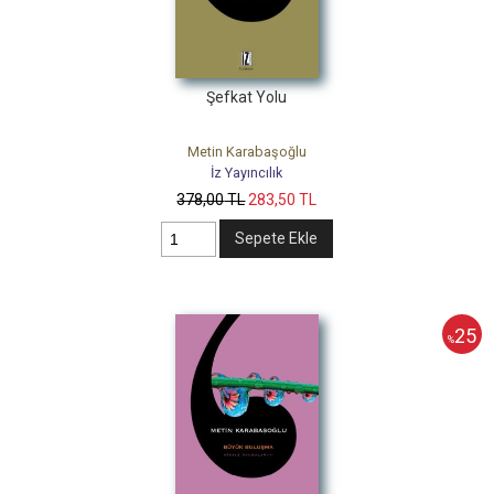
Şefkat Yolu
Metin Karabaşoğlu
İz Yayıncılık
378
,00
TL
283
,50
TL
Sepete Ekle
25
%