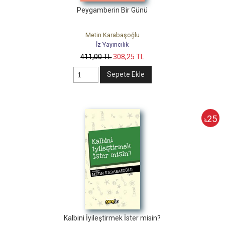
Peygamberin Bir Günü
Metin Karabaşoğlu
İz Yayıncılık
411
,00
TL
308
,25
TL
Sepete Ekle
25
%
Kalbini İyileştirmek İster misin?