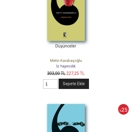
Düşünceler
Metin Karabaşoğlu
İz Yayıncılık
303
,00
TL
227
,25
TL
Sepete Ekle
25
%