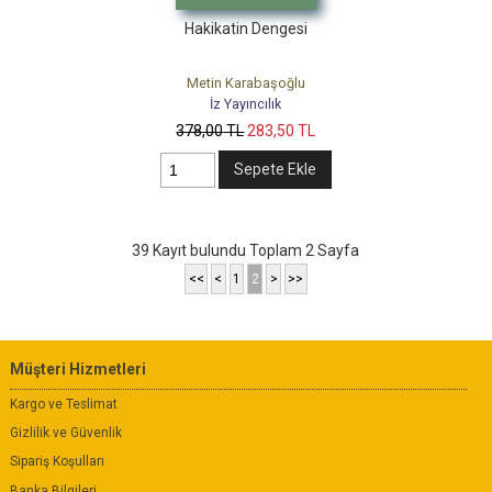
Hakikatin Dengesi
Metin Karabaşoğlu
İz Yayıncılık
378
,00
TL
283
,50
TL
Sepete Ekle
39 Kayıt bulundu Toplam 2 Sayfa
<<
<
1
2
>
>>
Müşteri Hizmetleri
Kargo ve Teslimat
Gizlilik ve Güvenlik
Sipariş Koşulları
Banka Bilgileri