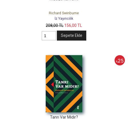
Richard Swinburne
İz Yayıncılık
208
,00
TL
156
,00
TL
Sepete Ekle
25
%
Tanrı Var Mıdır?