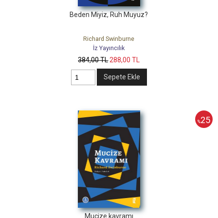
Beden Miyiz, Ruh Muyuz?
Richard Swinburne
İz Yayıncılık
384
,00
TL
288
,00
TL
Sepete Ekle
25
%
Mucize kavramı