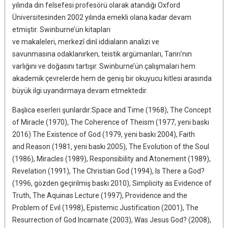
yılında din felsefesi profesörü olarak atandığı Oxford
Üniversitesinden 2002 yılında emekli olana kadar devam
etmiştir. Swinburne’ün kitapları
ve makaleleri, merkezî dinî iddiaların analizi ve
savunmasına odaklanırken, teistik argümanları, Tanrı’nın
varlığını ve doğasını tartışır. Swinburne’ün çalışmaları hem
akademik çevrelerde hem de geniş bir okuyucu kitlesi arasında
büyük ilgi uyandırmaya devam etmektedir.
Başlıca eserleri şunlardır:Space and Time (1968), The Concept
of Miracle (1970), The Coherence of Theism (1977, yeni baskı
2016) The Existence of God (1979, yeni baskı 2004), Faith
and Reason (1981, yeni baskı 2005), The Evolution of the Soul
(1986), Miracles (1989), Responsibility and Atonement (1989),
Revelation (1991), The Christian God (1994), Is There a God?
(1996, gözden geçirilmiş baskı 2010), Simplicity as Evidence of
Truth, The Aquinas Lecture (1997), Providence and the
Problem of Evil (1998), Epistemic Justification (2001), The
Resurrection of God Incarnate (2003), Was Jesus God? (2008),