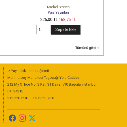
Michel Streich
Catherine Buquet
Puis Yayınları
Puis Yayınları
225
,00
TL
168
,75
TL
300
,00
TL
225
,00
TL
Sepete Ekle
Sepete Ekle
Tümünü göster
İz Yayıncılık Limited Şirketi
Mahmutbey Mahallesi Taşocağı Yolu Caddesi
212 My Office No: 3 Kat: 31 Daire: 510 Bağcılar/İstanbul
PK: 34218
212 5207210
902125207210