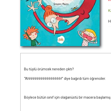
K
H
Bu tüylü örümcek nereden çıktı?
“Ahhhhhhhhhhhhhhhhh!” diye bağırdı tüm öğrenciler.
Böylece bütün sınıf için olağanüstü bir macera başlamış 