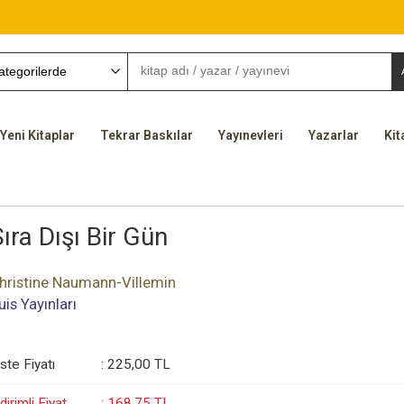
Yeni Kitaplar
Tekrar Baskılar
Yayınevleri
Yazarlar
Kit
ıra Dışı Bir Gün
hristine Naumann-Villemin
uis Yayınları
iste Fiyatı
:
225
,00
TL
dirimli Fiyat
:
168
,75
TL