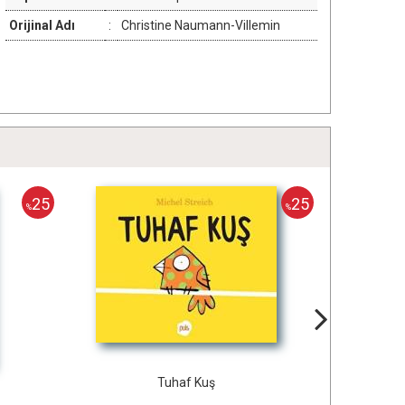
Orijinal Adı
:
Christine Naumann-Villemin
25
%
Tuhaf Kuş
Şemsiyenin Altında