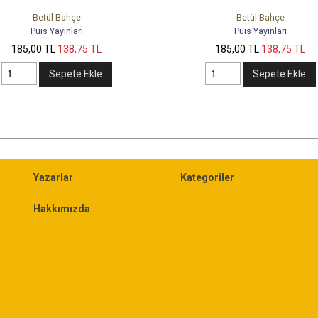
Betül Bahçe
Puis Yayınları
185
,00
TL
138
,75
TL
Sepete Ekle
Yazarlar
Kategoriler
Hakkımızda