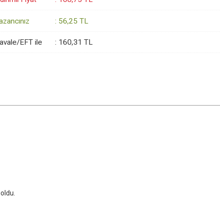
azancınız
:
56
,25
TL
avale/EFT ile
:
160
,31
TL
oldu.