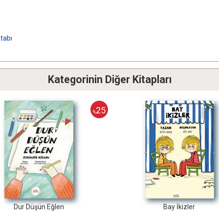
tabı
Kategorinin Diğer Kitapları
25
25
%
%
Bay İkizler