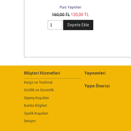
Puis Yayınları
Betül Bahçe
Puis Yayınları
160
,00
TL
120
,00
TL
185
,00
TL
138
,75
TL
Sepete Ekle
Sepete Ekle
Müşteri Hizmetleri
Yayınevleri
Kargo ve Teslimat
Yayın Önerisi
Gizlilik ve Güvenlik
Sipariş Koşulları
Banka Bilgileri
Üyelik Koşulları
İletişim