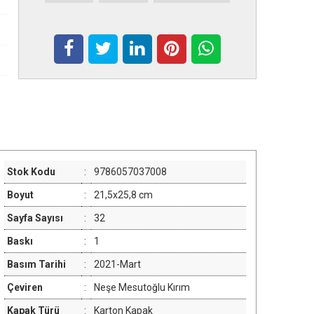
Stok Kodu
:
9786057037008
Boyut
:
21,5x25,8 cm
Sayfa Sayısı
:
32
Baskı
:
1
Basım Tarihi
:
2021-Mart
Çeviren
:
Neşe Mesutoğlu Kırım
Kapak Türü
:
Karton Kapak