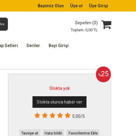
Bayimiz Olun
Üye ol
Üye Girişi
Sepetim (
0
)
Ara
Toplam:
0
,00
TL
ap Setleri
Seriler
Bayi Girişi
25
%
Stokta yok
Stokta olunca haber ver
5.00/5
Tavsiye et
Hata bildir
Favorilerime Ekle