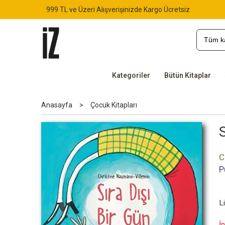
999 TL ve Üzeri Alışverişinizde Kargo Ücretsiz
Kategoriler
Bütün Kitaplar
Anasayfa
>
Çocuk Kitapları
S
C
P
L
İn