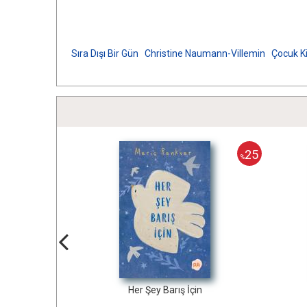
Sıra Dışı Bir Gün
Christine Naumann-Villemin
Çocuk Ki
25
%
Her Şey Barış İçin
Dur Düşün Eğlen