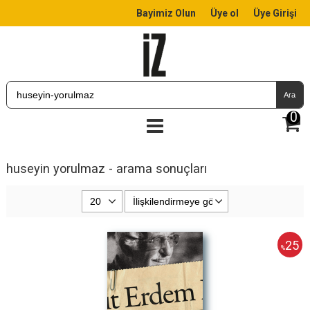
Bayimiz Olun
Üye ol
Üye Girişi
Ara
0
huseyin yorulmaz - arama sonuçları
25
%