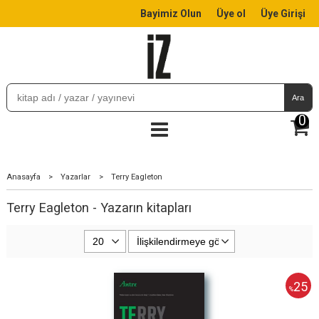
Bayimiz Olun
Üye ol
Üye Girişi
Ara
0
Anasayfa
>
Yazarlar
>
Terry Eagleton
Terry Eagleton - Yazarın kitapları
25
%