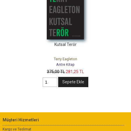
Kutsal Terör
Terry Eagleton
Antre Kitap
375
,00
TL
281
,25
TL
Sepete Ekle
Müşteri Hizmetleri
Kargo ve Teslimat