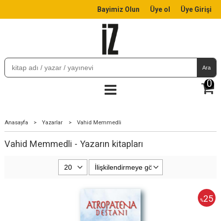
Bayimiz Olun
Üye ol
Üye Girişi
Ara
0
Anasayfa
>
Yazarlar
>
Vahid Memmedli
Vahid Memmedli - Yazarın kitapları
25
%