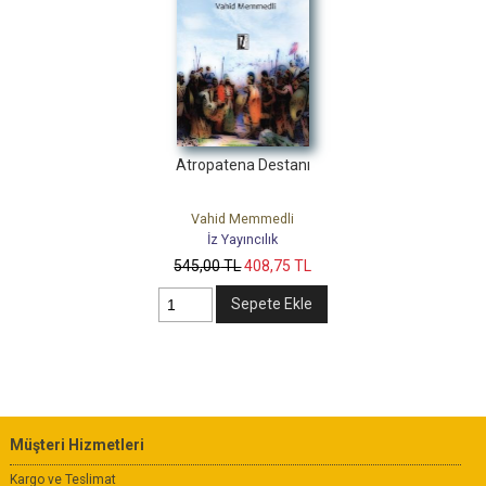
Atropatena Destanı
Vahid Memmedli
İz Yayıncılık
545
,00
TL
408
,75
TL
Sepete Ekle
Müşteri Hizmetleri
Kargo ve Teslimat