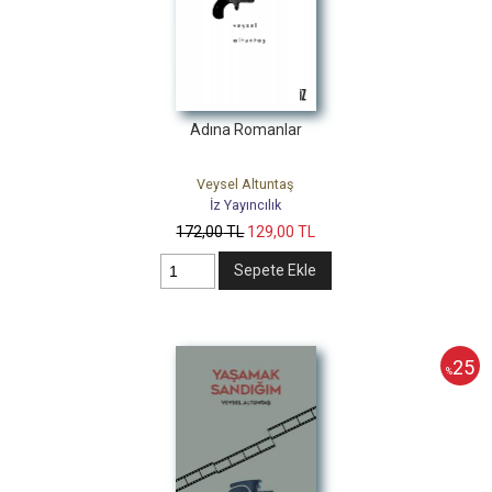
Adına Romanlar
Veysel Altuntaş
İz Yayıncılık
172
,00
TL
129
,00
TL
Sepete Ekle
25
%