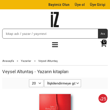
Bayimiz Olun
Üye ol
Üye Girişi
Ara
0
Anasayfa
>
Yazarlar
>
Veysel Altuntaş
Veysel Altuntaş - Yazarın kitapları
25
%