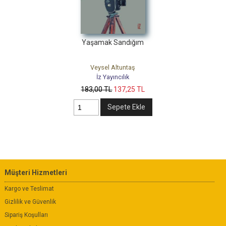
Yaşamak Sandığım
Veysel Altuntaş
İz Yayıncılık
183
,00
TL
137
,25
TL
Sepete Ekle
Müşteri Hizmetleri
Kargo ve Teslimat
Gizlilik ve Güvenlik
Sipariş Koşulları