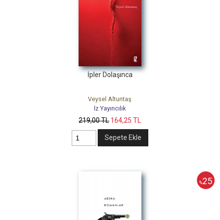
İpler Dolaşınca
Veysel Altuntaş
İz Yayıncılık
219
,00
TL
164
,25
TL
Sepete Ekle
25
%