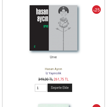
25
%
Urve
Hasan Aycın
İz Yayıncılık
349
,00
TL
261
,75
TL
Sepete Ekle