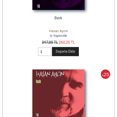
Berk
Hasan Aycın
İz Yayıncılık
347
,00
TL
260
,25
TL
Sepete Ekle
25
%