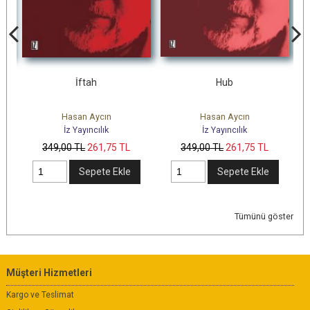
İftah
Hub
Hasan Aycın
Hasan Aycın
İz Yayıncılık
İz Yayıncılık
349
,00
TL
261
,75
TL
349
,00
TL
261
,75
TL
Sepete Ekle
Sepete Ekle
Tümünü göster
Müşteri Hizmetleri
Kargo ve Teslimat