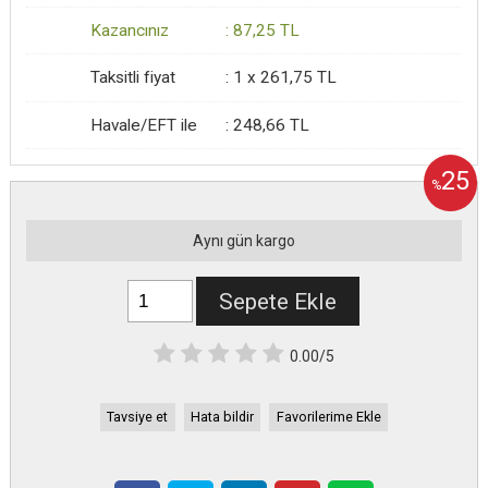
Kazancınız
:
87
,25
TL
Taksitli fiyat
:
1 x
261
,75
TL
Havale/EFT ile
:
248
,66
TL
25
%
Aynı gün kargo
Sepete Ekle
0.00/5
Tavsiye et
Hata bildir
Favorilerime Ekle