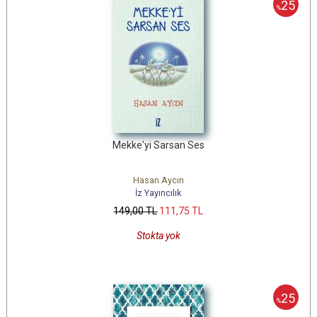
25
%
Mekke'yi Sarsan Ses
Hasan Aycın
İz Yayıncılık
149
,00
TL
111
,75
TL
Stokta yok
25
%