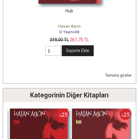
Hub
Hasan Aycın
İz Yayıncılık
349
,00
TL
261
,75
TL
Sepete Ekle
Tümünü göster
Kategorinin Diğer Kitapları
25
25
25
%
%