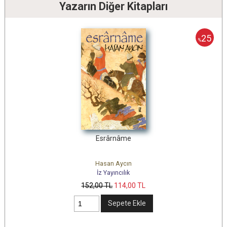
Yazarın Diğer Kitapları
25
%
Esrârnâme
Hasan Aycın
İz Yayıncılık
152
,00
TL
114
,00
TL
Sepete Ekle