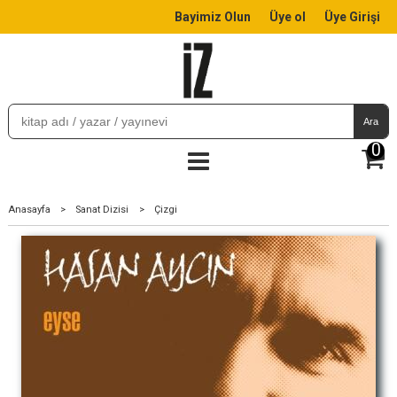
Bayimiz Olun
Üye ol
Üye Girişi
Ara
0
Anasayfa
>
Sanat Dizisi
>
Çizgi