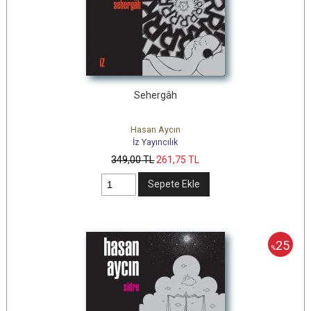
Sehergâh
Hasan Aycın
İz Yayıncılık
349
,00
TL
261
,75
TL
Sepete Ekle
25
%