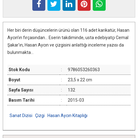
Her biri derin düşüncelerin ürünü olan 116 adet karikatür, Hasan
Aycın’ın fırçasından... Eserin takdiminde, usta edebiyatçı Cemal
Şakar'ın, Hasan Aycın ve çizgisini anlattığı inceleme yazısı da
bulunmakta...
Stok Kodu
:
9786053260363
Boyut
:
23,5 x 22 cm
Sayfa Sayısı
:
132
Basım Tarihi
:
2015-03
Sanat Dizisi
Çizgi
Hasan Aycın Kitaplığı