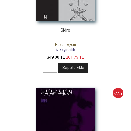
Sidre
Hasan Aycın
İz Yayıncılık
349
,00
TL
261
,75
TL
Sepete Ekle
25
%