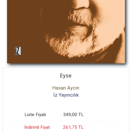
Eyse
Hasan Aycın
İz Yayıncılık
Liste Fiyatı
:
349
,00
TL
İndirimli Fiyat
:
261
,75
TL