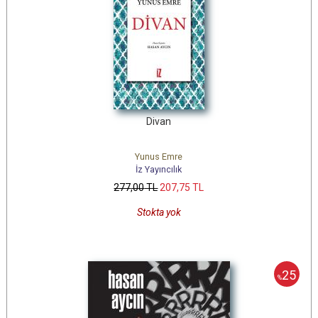
Divan
Yunus Emre
İz Yayıncılık
277
,00
TL
207
,75
TL
Stokta yok
25
%