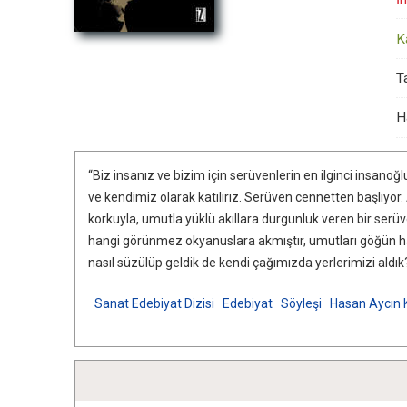
K
Ta
H
“Biz insanız ve bizim için serüvenlerin en ilginci insan
ve kendimiz olarak katılırız. Serüven cennetten başlıyor.
korkuyla, umutla yüklü akıllara durgunluk veren bir serüve
hangi görünmez okyanuslara akmıştır, umutları göğün han
nasıl süzülüp geldik de kendi çağımızda yerlerimizi aldık
Sanat Edebiyat Dizisi
Edebiyat
Söyleşi
Hasan Aycın K