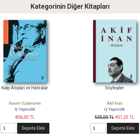
Kategorinin Diğer Kitapları
25
%
Söyleşiler
Dile K
Akif İnan
Cemal 
İz Yayıncılık
İz Yayı
535
,00
TL
401
,25
TL
725
,00
TL
Sepete Ekle
Se