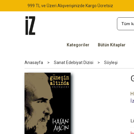
999 TL ve Üzeri Alışverişinizde Kargo Ücretsiz
Kategoriler
Bütün Kitaplar
Anasayfa
>
Sanat Edebiyat Dizisi
>
Söyleşi
H
İ
L
İn