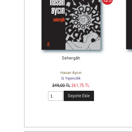
%
Sehergâh
Hasan Aycın
İz Yayıncılık
349
,00
TL
261
,75
TL
Sepete Ekle