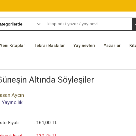
Yeni Kitaplar
Tekrar Baskılar
Yayınevleri
Yazarlar
Kit
Güneşin Altında Söyleşiler
asan Aycın
z Yayıncılık
iste Fiyatı
:
161
,00
TL
dirimli Fiyat
:
120
,75
TL