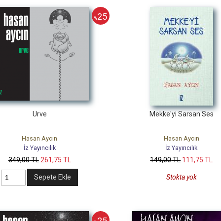
25
%
Urve
Mekke'yi Sarsan Ses
Hasan Aycın
Hasan Aycın
İz Yayıncılık
İz Yayıncılık
349
,00
TL
261
,75
TL
149
,00
TL
111
,75
TL
Sepete Ekle
Stokta yok
25