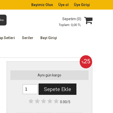
Bayimiz Olun
Üye ol
Üye Girişi
Sepetim (
0
)
Ara
Toplam:
0
,00
TL
ap Setleri
Seriler
Bayi Girişi
25
%
Aynı gün kargo
Sepete Ekle
0.00/5