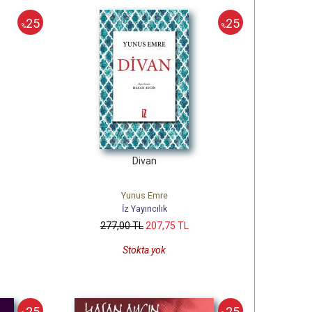
25
25
%
%
Divan
Yunus Emre
İz Yayıncılık
277
,00
TL
207
,75
TL
Stokta yok
25
25