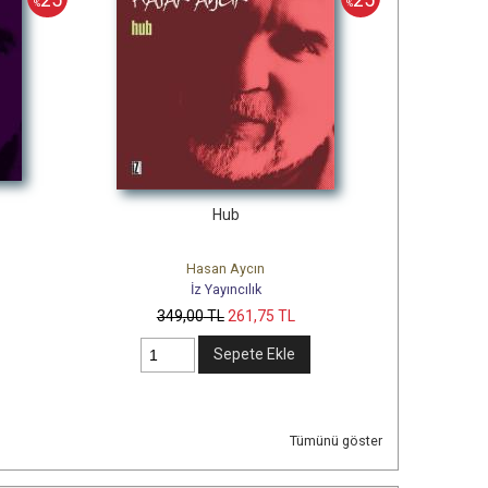
%
%
Hub
Hasan Aycın
İz Yayıncılık
349
,00
TL
261
,75
TL
Sepete Ekle
Tümünü göster