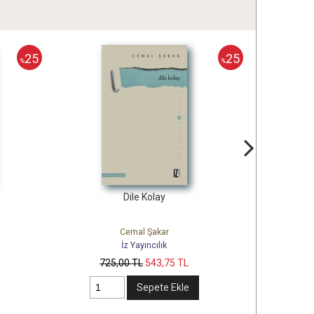
25
25
%
%
olay
İslam Hakkında Ne Dediler?
Şakar
Tahir Yücel
ncılık
İz Yayıncılık
543
,75
TL
89
,00
TL
66
,75
TL
pete Ekle
Stokta yok