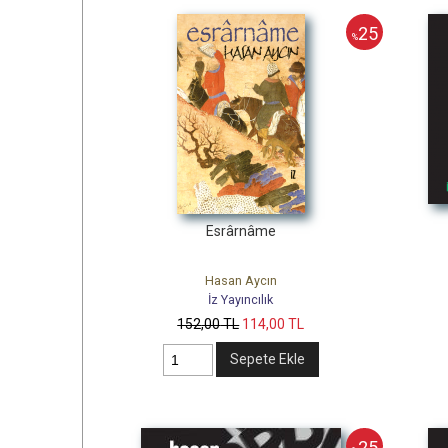
25
%
Esrârnâme
Hasan Aycın
İz Yayıncılık
152
,00
TL
114
,00
TL
Sepete Ekle
25