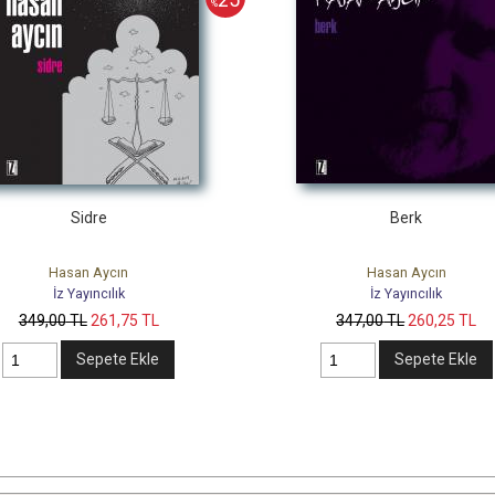
%
Sidre
Berk
Hasan Aycın
Hasan Aycın
İz Yayıncılık
İz Yayıncılık
349
,00
TL
261
,75
TL
347
,00
TL
260
,25
TL
Sepete Ekle
Sepete Ekle