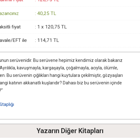
azancınız
:
40
,25
TL
ksitli fiyat
:
1 x
120
,75
TL
avale/EFT ile
:
114
,71
TL
oğlunun serüvenidir. Bu serüvene hepimiz kendimiz olarak bakarız
 Ayrılıkla, kavuşmayla, kargaşayla, çoğalmayla, acıyla, ölümle,
n. Bu serüvenin çığlıkları hangi kuytulara çekilmiştir, gözyaşları
gi katının akkanatlı kuşlarıdır? Dahası biz bu serüvenin içinde
?”
itaplığı
Yazarın Diğer Kitapları