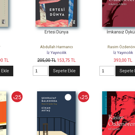
Ertesi Dünya
İmkansız Öykü
r
Abdullah Harmancı
Rasim Özdenör
İz Yayıncılık
İz Yayıncılık
00
TL
205
,00
TL
153
,75
TL
393
,00
TL
 Ekle
Sepete Ekle
Sepete 
25
25
%
%