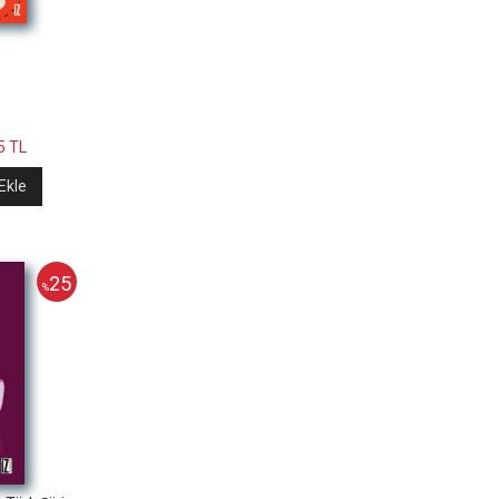
5
TL
Ekle
25
%