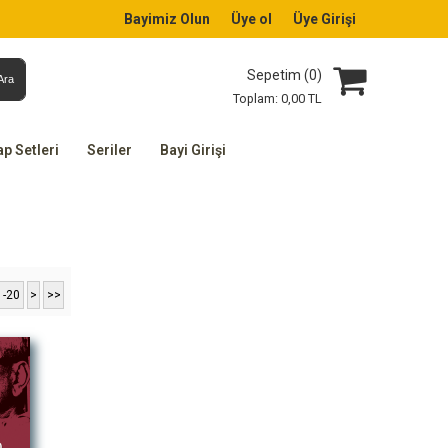
Bayimiz Olun
Üye ol
Üye Girişi
Sepetim (
0
)
Ara
Toplam:
0
,00
TL
ap Setleri
Seriler
Bayi Girişi
1-20
>
>>