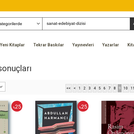
Yeni Kitaplar
Tekrar Baskılar
Yayınevleri
Yazarlar
Kit
sonuçları
<<
<
1
2
3
4
5
6
7
8
9
10
1
25
25
%
%