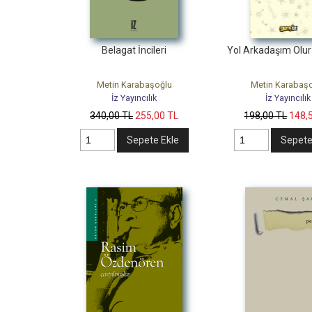
Belagat İncileri
Yol Arkadaşım Olu
Metin Karabaşoğlu
Metin Karabaş
İz Yayıncılık
İz Yayıncılık
340
,00
TL
255
,00
TL
198
,00
TL
148
,
Sepete Ekle
Sepete