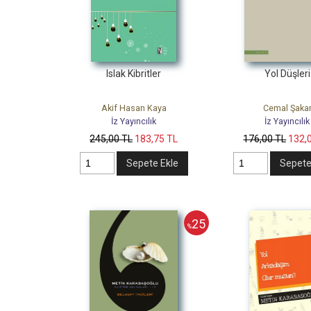
Islak Kibritler
Yol Düşleri
Akif Hasan Kaya
Cemal Şaka
İz Yayıncılık
İz Yayıncılık
245
,00
TL
183
,75
TL
176
,00
TL
132
,
Sepete Ekle
Sepete
25
%