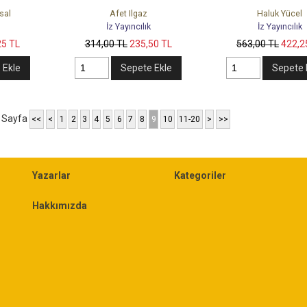
sal
Afet Ilgaz
Haluk Yücel
İz Yayıncılık
İz Yayıncılık
25
TL
314
,00
TL
235
,50
TL
563
,00
TL
422
,2
 Ekle
Sepete Ekle
Sepete 
 Sayfa
<<
<
1
2
3
4
5
6
7
8
9
10
11-20
>
>>
Yazarlar
Kategoriler
Hakkımızda