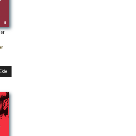
ler
en
Ekle