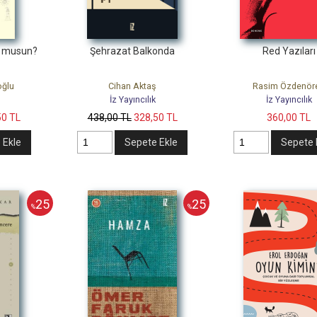
r musun?
Şehrazat Balkonda
Red Yazıları
oğlu
Cihan Aktaş
Rasim Özdenör
İz Yayıncılık
İz Yayıncılık
50
TL
438
,00
TL
328
,50
TL
360
,00
TL
 Ekle
Sepete Ekle
Sepete 
25
25
%
%