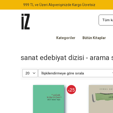
999 TL ve Üzeri Alışverişinizde Kargo Ücretsiz
Kategoriler
Bütün Kitaplar
sanat edebiyat dizisi - arama 
25
%