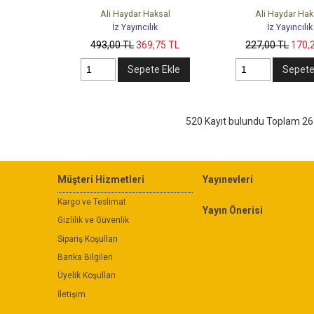
Ali Haydar Haksal
Ali Haydar Hak
İz Yayıncılık
İz Yayıncılık
493
,00
TL
369
,75
TL
227
,00
TL
170
,
Sepete Ekle
Sepete
520 Kayıt bulundu Toplam 26
Müşteri Hizmetleri
Yayınevleri
Kargo ve Teslimat
Yayın Önerisi
Gizlilik ve Güvenlik
Sipariş Koşulları
Banka Bilgileri
Üyelik Koşulları
İletişim