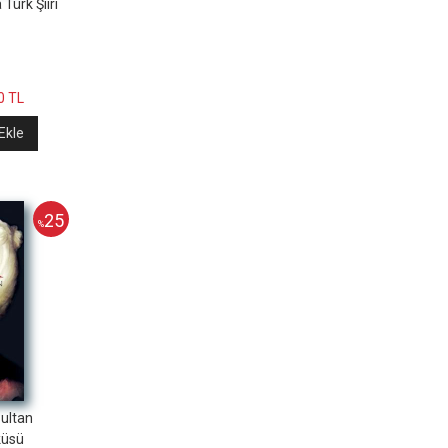
Türk Şiiri
0
TL
Ekle
25
%
Sultan
küsü