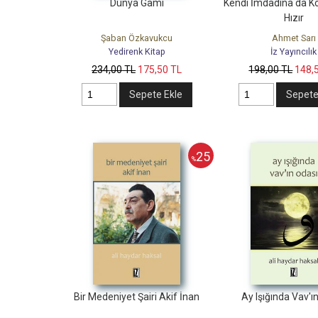
Dünya Gamı
Kendi İmdadına da K
Hızır
Şaban Özkavukcu
Ahmet Sarı
Yedirenk Kitap
İz Yayıncılık
234
,00
TL
175
,50
TL
198
,00
TL
148
,
Sepete Ekle
Sepete
25
%
Bir Medeniyet Şairi Akif İnan
Ay Işığında Vav'ı