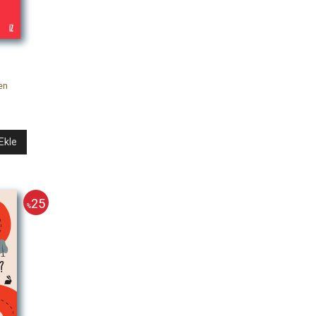
en
Ekle
25
%