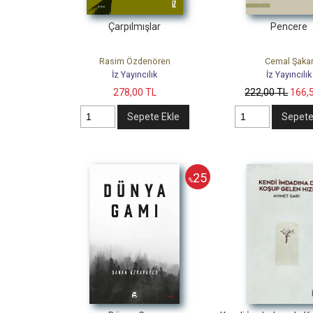
Çarpılmışlar
Pencere
Rasim Özdenören
Cemal Şaka
İz Yayıncılık
İz Yayıncılık
278
,00
TL
222
,00
TL
166
,
Sepete Ekle
Sepete
25
%