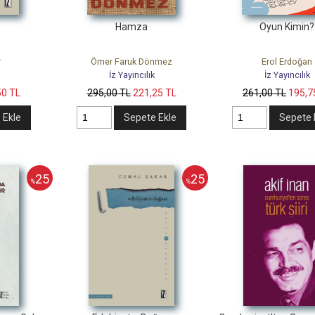
Hamza
Oyun Kimin?
r
Ömer Faruk Dönmez
Erol Erdoğan
İz Yayıncılık
İz Yayıncılık
50
TL
295
,00
TL
221
,25
TL
261
,00
TL
195
,7
 Ekle
Sepete Ekle
Sepete 
25
25
%
%