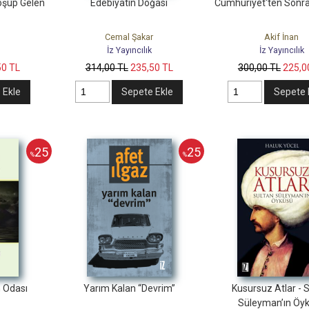
oşup Gelen
Edebiyatın Doğası
Cumhuriyet'ten Sonra 
Cemal Şakar
Akif İnan
İz Yayıncılık
İz Yayıncılık
50
TL
314
,00
TL
235
,50
TL
300
,00
TL
225
,0
 Ekle
Sepete Ekle
Sepete 
25
25
%
%
n Odası
Yarım Kalan “Devrim”
Kusursuz Atlar - 
Süleyman’ın Öy