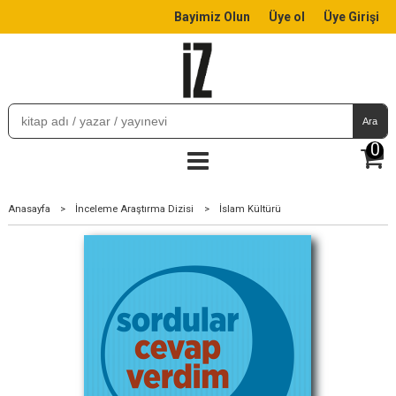
Bayimiz Olun
Üye ol
Üye Girişi
Ara
0
Anasayfa
>
İnceleme Araştırma Dizisi
>
İslam Kültürü