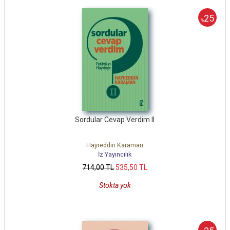
25
%
Sordular Cevap Verdim II
Hayreddin Karaman
İz Yayıncılık
714
,00
TL
535
,50
TL
Stokta yok