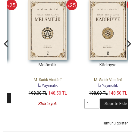
25
25
25
%
%
Melâmîlik
Kâdiriyye
T
M. Sadık Vicdânî
M. Sadık Vicdânî
İz Yayıncılık
İz Yayıncılık
198
,00
TL
148
,50
TL
198
,00
TL
148
,50
TL
Stokta yok
Sepete Ekle
Tümünü göster