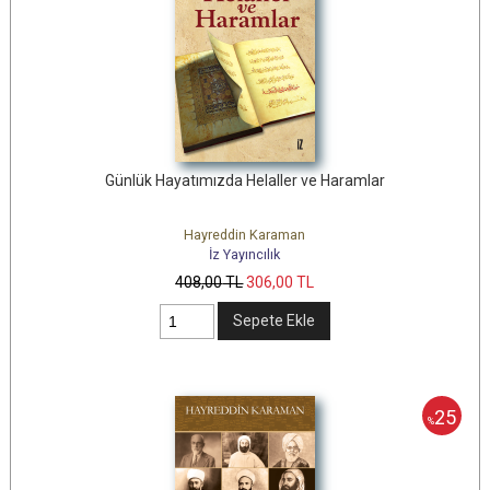
Günlük Hayatımızda Helaller ve Haramlar
Hayreddin Karaman
İz Yayıncılık
408
,00
TL
306
,00
TL
Sepete Ekle
25
%