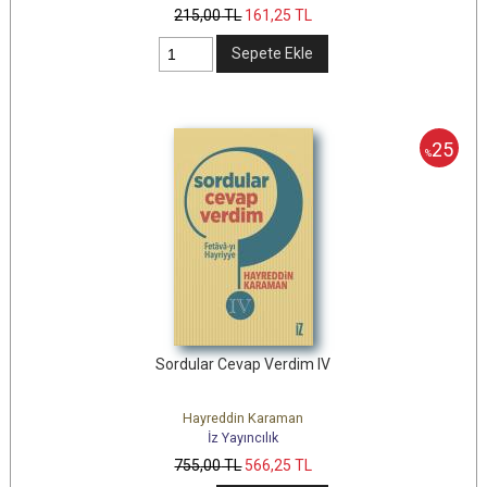
215
,00
TL
161
,25
TL
Sepete Ekle
25
%
Sordular Cevap Verdim IV
Hayreddin Karaman
İz Yayıncılık
755
,00
TL
566
,25
TL