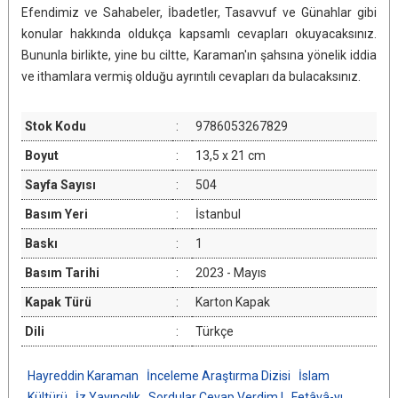
Efendimiz ve Sahabeler, İbadetler, Tasavvuf ve Günahlar gibi
konular hakkında oldukça kapsamlı cevapları okuyacaksınız.
Bununla birlikte, yine bu ciltte, Karaman'ın şahsına yönelik iddia
ve ithamlara vermiş olduğu ayrıntılı cevapları da bulacaksınız.
Stok Kodu
:
9786053267829
Boyut
:
13,5 x 21 cm
Sayfa Sayısı
:
504
Basım Yeri
:
İstanbul
Baskı
:
1
Basım Tarihi
:
2023 - Mayıs
Kapak Türü
:
Karton Kapak
Dili
:
Türkçe
Hayreddin Karaman
İnceleme Araştırma Dizisi
İslam
Kültürü
İz Yayıncılık
Sordular Cevap Verdim I
Fetâvâ-yı