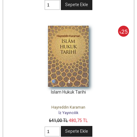
Sepete Ekle
25
%
İslam Hukuk Tarihi
Hayreddin Karaman
İz Yayıncılık
641
,00
TL
480
,75
TL
Sepete Ekle