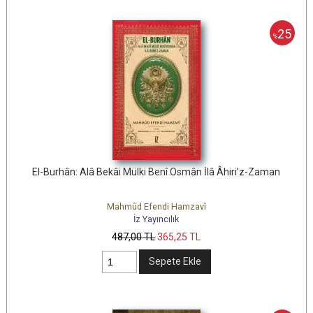
25
%
El-Burhân: Alâ Bekâi Mülki Benî Osmân İlâ Âhiri’z-Zaman
Mahmûd Efendi Hamzavî
İz Yayıncılık
487
,00
TL
365
,25
TL
Sepete Ekle