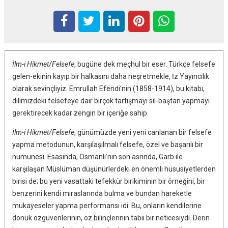
İlm-i Hikmet/Felsefe
, bugüne dek meçhul bir eser. Türkçe felsefe
gelen-ekinin kayıp bir halkasını daha neşretmekle, İz Yayıncılık
olarak sevinçliyiz. Emrullah Efendi’nin (1858-1914), bu kitabı,
dilimizdeki felsefeye dair birçok tartışmayı sil-baştan yapmayı
gerektirecek kadar zengin bir içeriğe sahip.
İlm-i Hikmet/Felsefe
, günümüzde yeni yeni canlanan bir felsefe
yapma metodunun, karşılaşılmalı felsefe, özel ve başarılı bir
numunesi. Esasında, Osmanlı’nın son asrında, Garb ile
karşılaşan Müslüman düşünürlerdeki en önemli hususiyetlerden
birisi de; bu yeni vasattaki tefekkür birikiminin bir örneğini, bir
benzerini kendi miraslarında bulma ve bundan hareketle
mukayeseler yapma performansı idi. Bu, onların kendilerine
dönük özgüvenlerinin, öz bilinçlerinin tabii bir neticesiydi. Derin