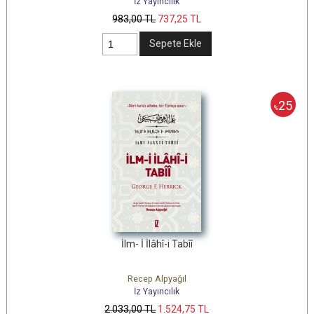
İz Yayıncılık
983
,00
TL
737
,25
TL
Sepete Ekle
25
%
İlm- İ İlâhî-i Tabîî
Recep Alpyağıl
İz Yayıncılık
2.033
,00
TL
1.524
,75
TL