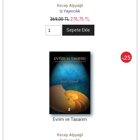
Recep Alpyağıl
İz Yayıncılık
369
,00
TL
276
,75
TL
Sepete Ekle
25
%
Evrim ve Tasarım
Recep Alpyağıl