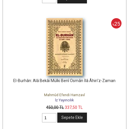
25
%
El-Burhân: Alâ Bekâi Mülki Benî Osmân İlâ Âhiri’z-Zaman
Mahmûd Efendi Hamzavî
İz Yayıncılık
450
,00
TL
337
,50
TL
Sepete Ekle