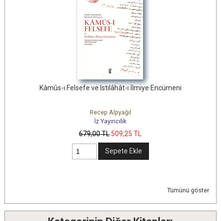
Kâmûs-ı Felsefe ve Istılâhât-ı İlmiye Encümeni
Recep Alpyağıl
İz Yayıncılık
679
,00
TL
509
,25
TL
Sepete Ekle
Tümünü göster