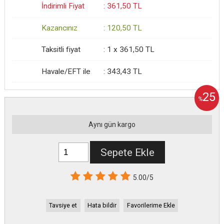
İndirimli Fiyat
:
361
,50
TL
Kazancınız
:
120
,50
TL
Taksitli fiyat
:
1 x
361
,50
TL
Havale/EFT ile
:
343
,43
TL
25
%
Aynı gün kargo
Sepete Ekle
5.00/5
Tavsiye et
Hata bildir
Favorilerime Ekle