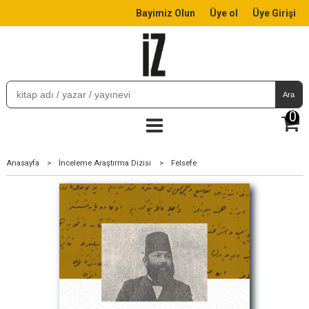
Bayimiz Olun
Üye ol
Üye Girişi
Ara
0
Anasayfa
>
İnceleme Araştırma Dizisi
>
Felsefe