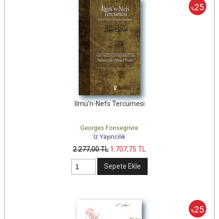
25
%
İlmü’n-Nefs Tercümesi
Georges Fonsegrivre
İz Yayıncılık
2.277
,00
TL
1.707
,75
TL
Sepete Ekle
25
%