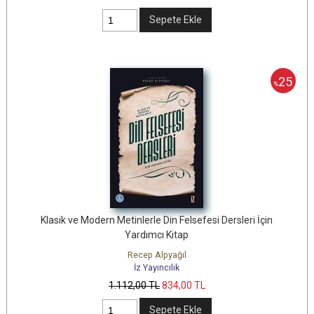
Sepete Ekle
25
%
Klasik ve Modern Metinlerle Din Felsefesi Dersleri İçin
Yardımcı Kitap
Recep Alpyağıl
İz Yayıncılık
1.112
,00
TL
834
,00
TL
Sepete Ekle