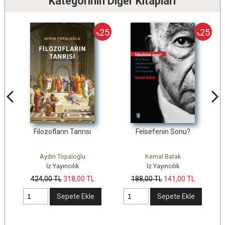
Kategorinin Diğer Kitapları
25
25
25
%
%
ti
Filozofların Tanrısı
Felsefenin Sonu?
Aydın Topaloğlu
Kemal Batak
İz Yayıncılık
İz Yayıncılık
424
,00
TL
318
,00
TL
188
,00
TL
141
,00
TL
Sepete Ekle
Sepete Ekle