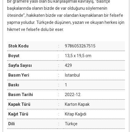
bir gramere yaslı olan bu karşılaşılmalı kavrayış, “basitçe
başkalarında olanın bizde de var olduğunu söylemenin
ötesinde”, hakikaten bizde var olandan kaynaklanan bir felsefe
yapma yoludur. Türkçede düşünen, yazan ve okuyan herkes için
hikmet ve felsefe dolu bir eser.
Stok Kodu
:
9786053267515
Boyut
:
13,5 x 19,5 cm
Sayfa Sayısı
:
429
Basım Yeri
:
İstanbul
Baskı
:
1
Basım Tarihi
:
2022-12
Kapak Türü
:
Karton Kapak
Kağıt Türü
:
Kitap Kağıdı
Dili
:
Türkçe