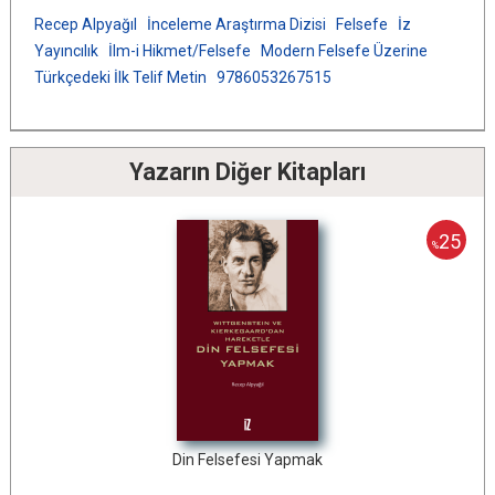
Recep Alpyağıl
İnceleme Araştırma Dizisi
Felsefe
İz
Yayıncılık
İlm-i Hikmet/Felsefe
Modern Felsefe Üzerine
Türkçedeki İlk Telif Metin
9786053267515
Yazarın Diğer Kitapları
25
%
Din Felsefesi Yapmak