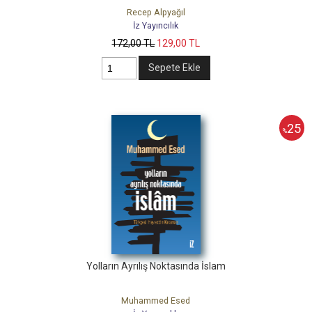
Recep Alpyağıl
İz Yayıncılık
172
,00
TL
129
,00
TL
Sepete Ekle
25
%
Yolların Ayrılış Noktasında İslam
Muhammed Esed