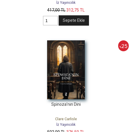
İz Yayıncılık
417
,00
TL
312
,75
TL
Sepete Ekle
25
%
Spinoza’nın Dini
Clare Carlisle
İz Yayıncılık