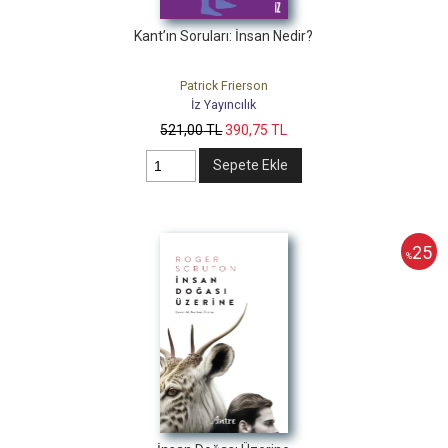
Kant’ın Soruları: İnsan Nedir?
Patrick Frierson
İz Yayıncılık
521
,00
TL
390
,75
TL
Sepete Ekle
25
%