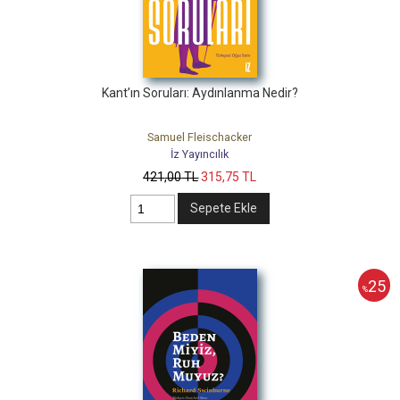
Kant’ın Soruları: Aydınlanma Nedir?
Samuel Fleischacker
İz Yayıncılık
421
,00
TL
315
,75
TL
Sepete Ekle
25
%