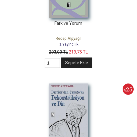
Fark ve Yorum
Recep Alpyağıl
İz Yayıncılık
293
,00
TL
219
,75
TL
Sepete Ekle
25
%