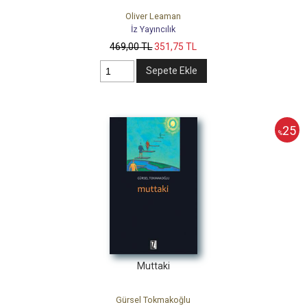
Oliver Leaman
İz Yayıncılık
469
,00
TL
351
,75
TL
Sepete Ekle
25
%
Muttaki
Gürsel Tokmakoğlu