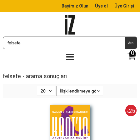
Bayimiz Olun
Üye ol
Üye Girişi
Ara
0
felsefe - arama sonuçları
25
%