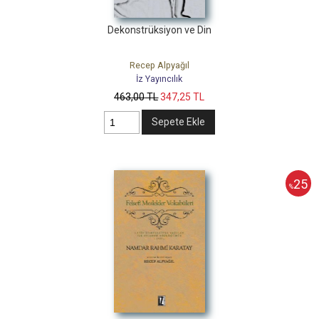
Dekonstrüksiyon ve Din
Recep Alpyağıl
İz Yayıncılık
463
,00
TL
347
,25
TL
Sepete Ekle
25
%