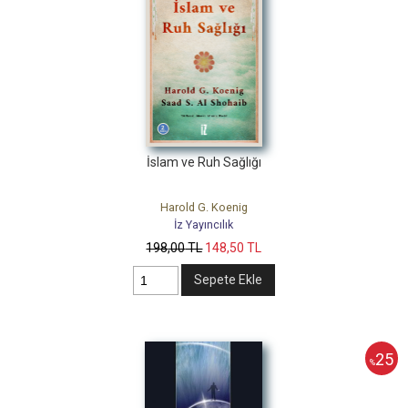
İslam ve Ruh Sağlığı
Harold G. Koenig
İz Yayıncılık
198
,00
TL
148
,50
TL
Sepete Ekle
25
%