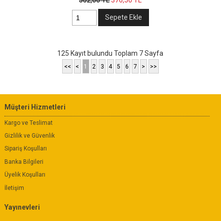
502
,00
TL
376
,50
TL
Sepete Ekle
125 Kayıt bulundu Toplam 7 Sayfa
<<
<
1
2
3
4
5
6
7
>
>>
Müşteri Hizmetleri
Kargo ve Teslimat
Gizlilik ve Güvenlik
Sipariş Koşulları
Banka Bilgileri
Üyelik Koşulları
İletişim
Yayınevleri