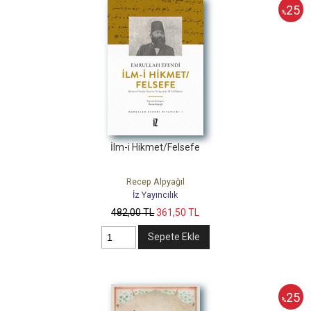
25
%
İlm-i Hikmet/Felsefe
Recep Alpyağıl
İz Yayıncılık
482
,00
TL
361
,50
TL
Sepete Ekle
25
%