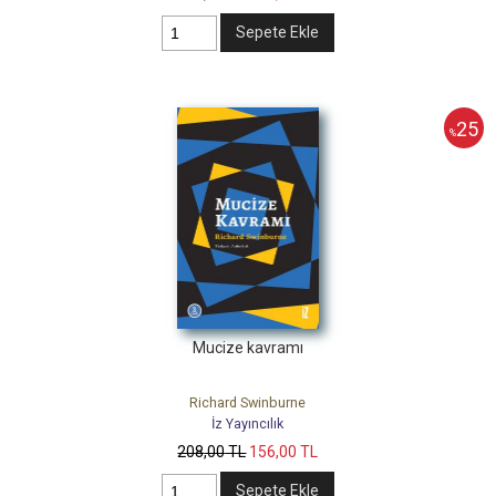
Sepete Ekle
25
%
Mucize kavramı
Richard Swinburne
İz Yayıncılık
208
,00
TL
156
,00
TL
Sepete Ekle