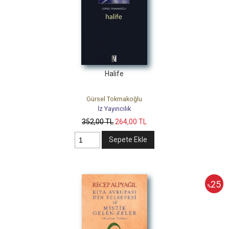
Halife
Gürsel Tokmakoğlu
İz Yayıncılık
352
,00
TL
264
,00
TL
Sepete Ekle
25
%