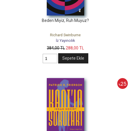
Beden Miyiz, Ruh Muyuz?
Richard Swinburne
İz Yayıncılık
384
,00
TL
288
,00
TL
Sepete Ekle
25
%