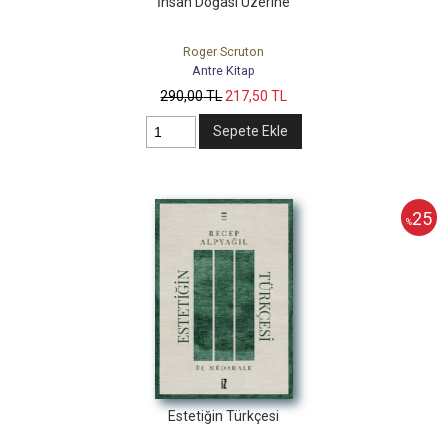
İnsan Doğası Üzerine
Roger Scruton
Antre Kitap
290
,00
TL
217
,50
TL
Sepete Ekle
25
%
Estetiğin Türkçesi