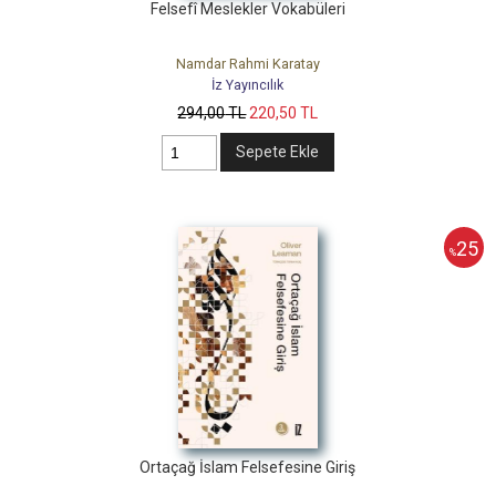
Felsefî Meslekler Vokabüleri
Namdar Rahmi Karatay
İz Yayıncılık
294
,00
TL
220
,50
TL
Sepete Ekle
25
%
Ortaçağ İslam Felsefesine Giriş