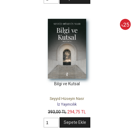
25
%
Bilgi ve Kutsal
Seyyid Hüseyin Nasr
İz Yayıncılık
393
,00
TL
294
,75
TL
Sepete Ekle