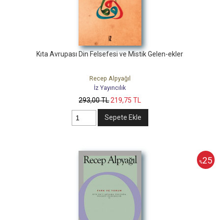
Kıta Avrupası Din Felsefesi ve Mistik Gelen-ekler
Recep Alpyağıl
İz Yayıncılık
293
,00
TL
219
,75
TL
Sepete Ekle
25
%