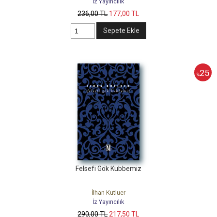
İz Yayıncılık
236
,00
TL
177
,00
TL
Sepete Ekle
25
%
Felsefi Gök Kubbemiz
İlhan Kutluer
İz Yayıncılık
290
,00
TL
217
,50
TL