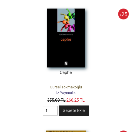
25
%
Cephe
Gürsel Tokmakoğlu
İz Yayıncılık
355
,00
TL
266
,25
TL
Sepete Ekle