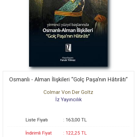
Osmanlı - Alman İlişkileri “Golç Paşa’nın Hâtırâtı”
Colmar Von Der Goltz
İz Yayıncılık
Liste Fiyatı
:
163
,00
TL
İndirimli Fiyat
:
122
,25
TL