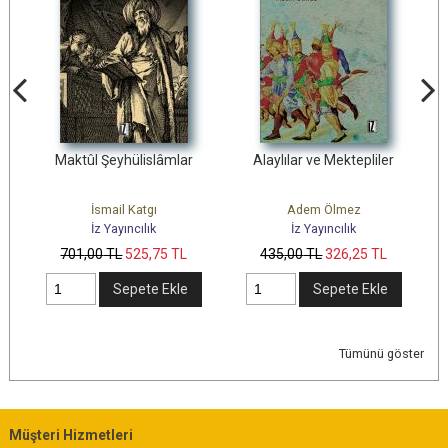
Maktûl Şeyhülislâmlar
Alaylılar ve Mektepliler
İsmail Katgı
Adem Ölmez
Karl
İz Yayıncılık
İz Yayıncılık
701
,00
TL
525
,75
TL
435
,00
TL
326
,25
TL
301
Sepete Ekle
Sepete Ekle
Tümünü göster
Müşteri Hizmetleri