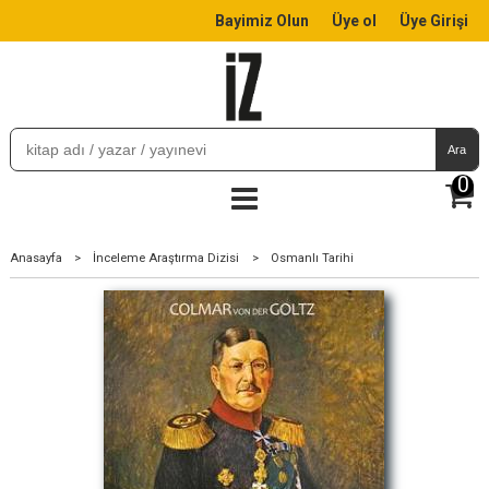
Bayimiz Olun
Üye ol
Üye Girişi
Ara
0
Anasayfa
>
İnceleme Araştırma Dizisi
>
Osmanlı Tarihi