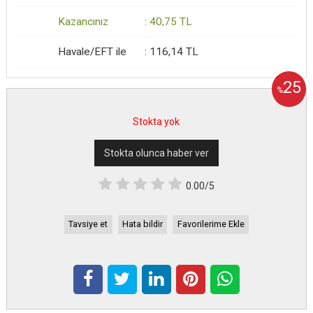
Kazancınız
:
40
,75
TL
Havale/EFT ile
:
116
,14
TL
25
%
Stokta yok
Stokta olunca haber ver
0.00/5
Tavsiye et
Hata bildir
Favorilerime Ekle