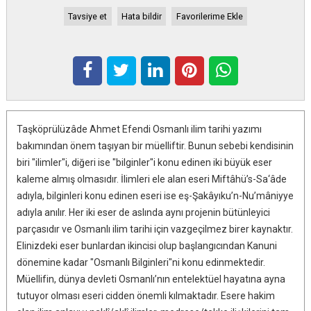
Tavsiye et
Hata bildir
Favorilerime Ekle
Taşköprülüzâde Ahmet Efendi Osmanlı ilim tarihi yazımı
bakımından önem taşıyan bir müelliftir. Bunun sebebi kendisinin
biri "ilimler"i, diğeri ise "bilginler"i konu edinen iki büyük eser
kaleme almış olmasıdır. İlimleri ele alan eseri Miftâhü’s-Sa‘âde
adıyla, bilginleri konu edinen eseri ise eş-Şakâyıku’n-Nu’mâniyye
adıyla anılır. Her iki eser de aslında aynı projenin bütünleyici
parçasıdır ve Osmanlı ilim tarihi için vazgeçilmez birer kaynaktır.
Elinizdeki eser bunlardan ikincisi olup başlangıcından Kanuni
dönemine kadar "Osmanlı Bilginleri"ni konu edinmektedir.
Müellifin, dünya devleti Osmanlı’nın entelektüel hayatına ayna
tutuyor olması eseri cidden önemli kılmaktadır. Esere hakim