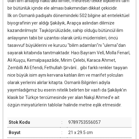
olan ilim anlayışı naklî/aklî ilimler, medrese/tekke ilişkilerini tam
bir bütünlük içinde ele alması bakımından dikkat çekicidir.
İlk on Osmanlı padişahı dönemindeki 502 bilgine ait entelektüel
biyografinin yer aldığı Şakâyık, Arapça aslından dilimize
kazandırılmıştır. Taşköprülüzâde, sahip olduğu bütüncül ilim
anlayışının tabii bir uzantısı olarak ünlü müderrisleri, öncü
tasavvuf büyüklerini ve kurucu "bilim adamları"nı "ulema"dan
sayarak kitabında tanıtmaktadır. Hacı Bayram Velî, Molla Fenarî,
Ali Kuşçu, Kemalpaşazâde, Mirim Çelebi, Karaca Ahmet,
Zembilli Ali Efendi, Fethullah Şirvânî... gibi farklı renkler taşıyan
nice büyük isim aynı kervana katılan ilim ve marifet yolcuları
olarak yerlerini alırlar kitapta. Osmanlı Bilginleri adıyla
yayımladığımız bu eserin nitelik belirten bir vasfı da Şakâyık’ın
klasik bir Türkçe tercümesinde yer alan Nakşî Ahmed’e ait
özgün minyatürlerin tablolar halinde metne eşlik etmesidir.
Stok Kodu
:
9789753556057
Boyut
:
21 x 29.5 cm