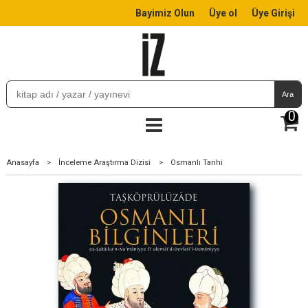
Bayimiz Olun
Üye ol
Üye Girişi
Ara
0
Anasayfa
>
İnceleme Araştırma Dizisi
>
Osmanlı Tarihi