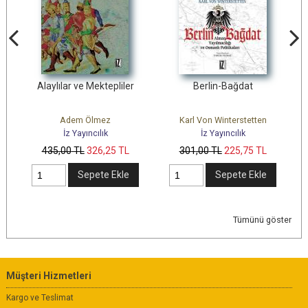
ve Mektepliler
Berlin-Bağdat
Osmanlının Balkan
Çekilişi
m Ölmez
Karl Von Winterstetten
Erol Özbilgen
ayıncılık
İz Yayıncılık
İz Yayıncılık
L
326
,25
TL
301
,00
TL
225
,75
TL
686
,00
TL
514
,5
Sepete Ekle
Sepete Ekle
Sepete 
Tümünü göster
Müşteri Hizmetleri
Kargo ve Teslimat