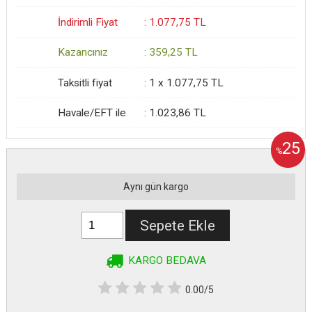
İndirimli Fiyat
:
1.077
,75
TL
Kazancınız
:
359
,25
TL
Taksitli fiyat
:
1 x
1.077
,75
TL
Havale/EFT ile
:
1.023
,86
TL
25
%
Aynı gün kargo
Sepete Ekle
KARGO BEDAVA
0.00/5