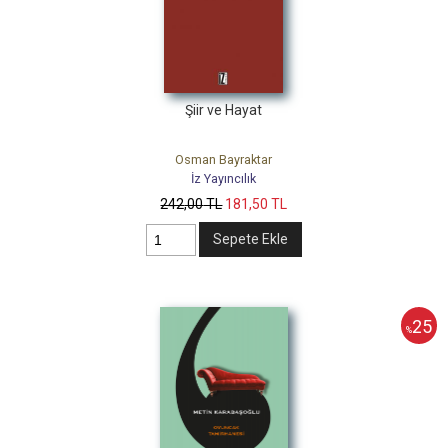
Şiir ve Hayat
Osman Bayraktar
İz Yayıncılık
242
,00
TL
181
,50
TL
Sepete Ekle
25
%