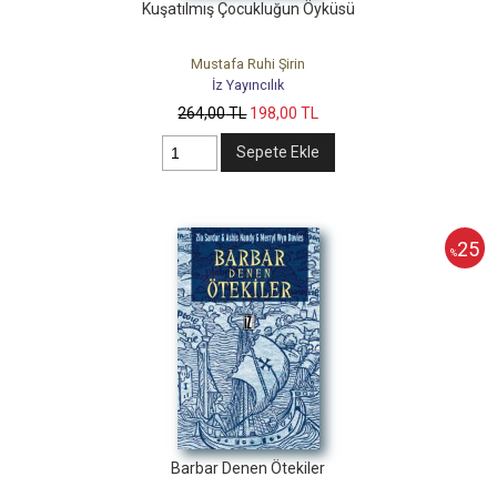
Kuşatılmış Çocukluğun Öyküsü
Mustafa Ruhi Şirin
İz Yayıncılık
264
,00
TL
198
,00
TL
Sepete Ekle
25
%
Barbar Denen Ötekiler