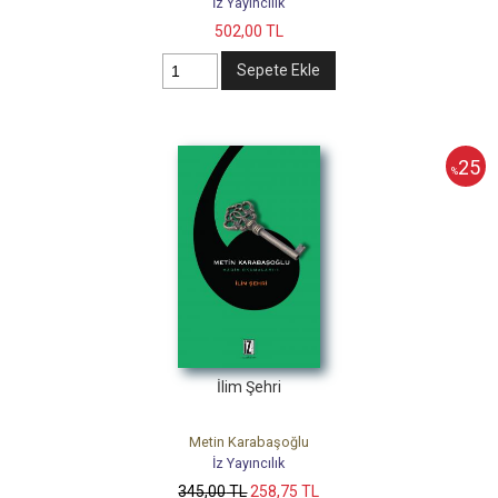
İz Yayıncılık
502
,00
TL
Sepete Ekle
25
%
İlim Şehri
Metin Karabaşoğlu
İz Yayıncılık
345
,00
TL
258
,75
TL