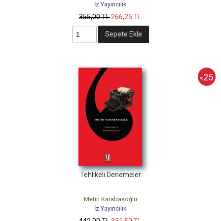
İz Yayıncılık
355
,00
TL
266
,25
TL
Sepete Ekle
25
%
Tehlikeli Denemeler
Metin Karabaşoğlu
İz Yayıncılık