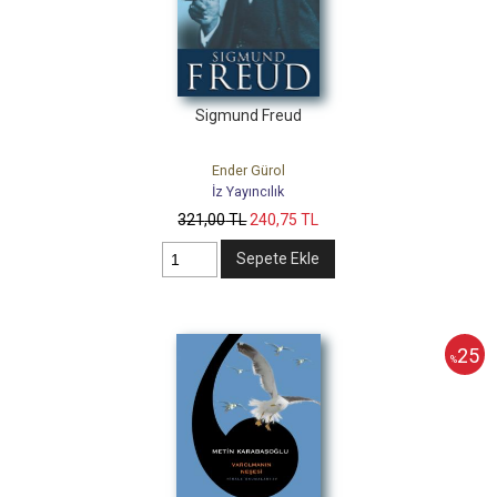
Sigmund Freud
Ender Gürol
İz Yayıncılık
321
,00
TL
240
,75
TL
Sepete Ekle
25
%