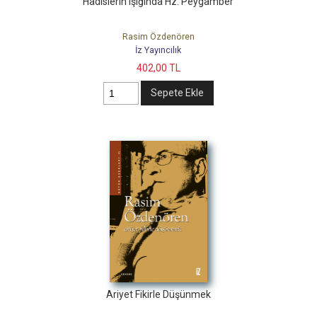
Hadislerin Işığında Hz. Peygamber
Rasim Özdenören
İz Yayıncılık
402
,00
TL
Sepete Ekle
Ariyet Fikirle Düşünmek