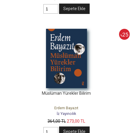
Sepete Ekle
25
%
Müslüman Yürekler Bilirim
Erdem Bayazıt
İz Yayıncılık
364
,00
TL
273
,00
TL
Sepete Ekle