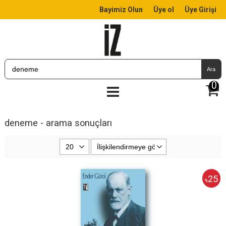
Bayimiz Olun
Üye ol
Üye Girişi
Ara
0
deneme - arama sonuçları
25
%