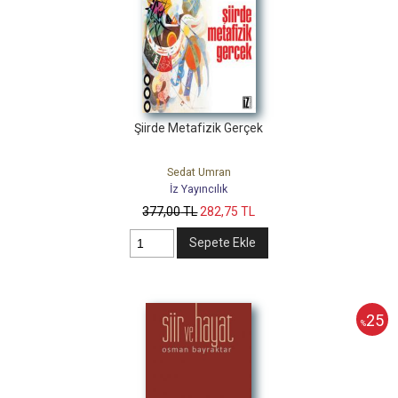
Şiirde Metafizik Gerçek
Sedat Umran
İz Yayıncılık
377
,00
TL
282
,75
TL
Sepete Ekle
25
%