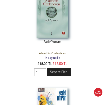
Açılı/Yorum
Alaeddin Özdenören
İz Yayıncılık
418
,00
TL
313
,50
TL
Sepete Ekle
25
%