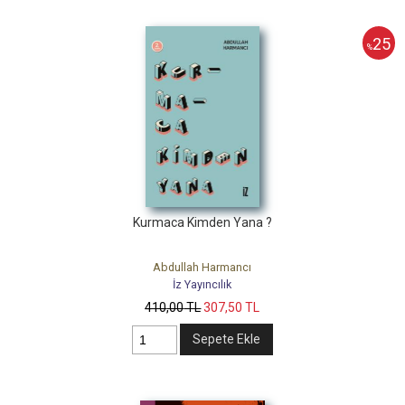
25
%
Kurmaca Kimden Yana ?
Abdullah Harmancı
İz Yayıncılık
410
,00
TL
307
,50
TL
Sepete Ekle