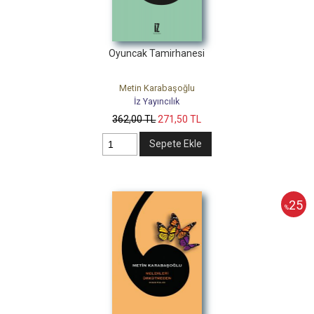
Oyuncak Tamirhanesi
Metin Karabaşoğlu
İz Yayıncılık
362
,00
TL
271
,50
TL
Sepete Ekle
25
%