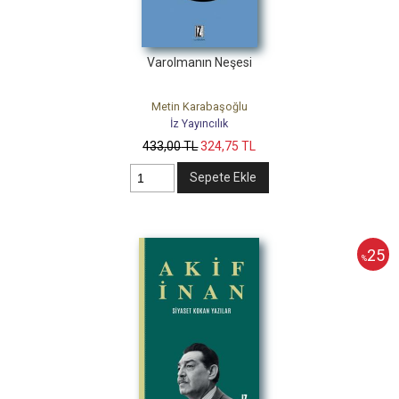
Varolmanın Neşesi
Metin Karabaşoğlu
İz Yayıncılık
433
,00
TL
324
,75
TL
Sepete Ekle
25
%