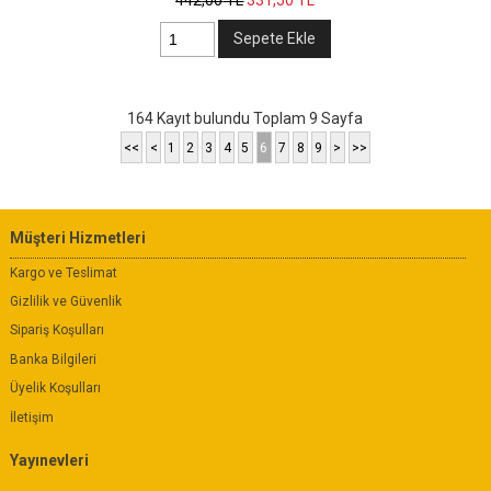
442
,00
TL
331
,50
TL
Sepete Ekle
164 Kayıt bulundu Toplam 9 Sayfa
<<
<
1
2
3
4
5
6
7
8
9
>
>>
Müşteri Hizmetleri
Kargo ve Teslimat
Gizlilik ve Güvenlik
Sipariş Koşulları
Banka Bilgileri
Üyelik Koşulları
İletişim
Yayınevleri