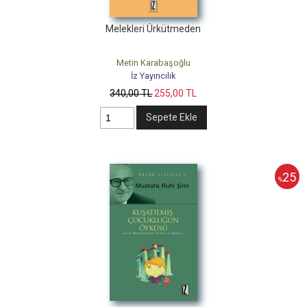
Melekleri Ürkütmeden
Metin Karabaşoğlu
İz Yayıncılık
340
,00
TL
255
,00
TL
Sepete Ekle
25
%