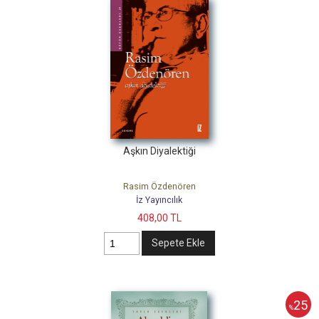
Aşkın Diyalektiği
Rasim Özdenören
İz Yayıncılık
408
,00
TL
Sepete Ekle
25
%