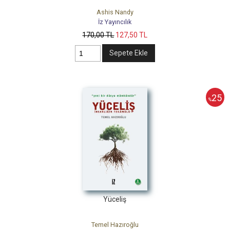
Ashis Nandy
İz Yayıncılık
170
,00
TL
127
,50
TL
Sepete Ekle
25
%
Yüceliş
Temel Hazıroğlu