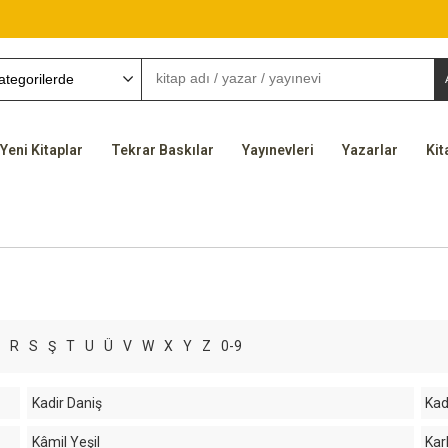
Yeni Kitaplar
Tekrar Baskılar
Yayınevleri
Yazarlar
Kit
R
S
Ş
T
U
Ü
V
W
X
Y
Z
0-9
Kadir Daniş
Kad
Kâmil Yeşil
Kar