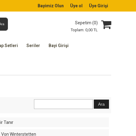
Bayimiz Olun
Üye ol
Üye Girişi
Sepetim (
0
)
Ara
Toplam:
0
,00
TL
ap Setleri
Seriler
Bayi Girişi
ir Tanır
l Von Winterstetten