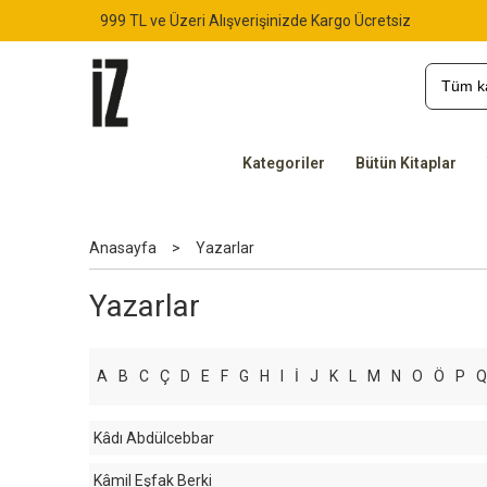
999 TL ve Üzeri Alışverişinizde Kargo Ücretsiz
Kategoriler
Bütün Kitaplar
Anasayfa
>
Yazarlar
Yazarlar
A
B
C
Ç
D
E
F
G
H
I
İ
J
K
L
M
N
O
Ö
P
Q
Kâdı Abdülcebbar
Kâmil Eşfak Berki