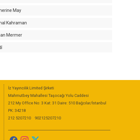
herine May
mal Kahraman
nan Mermer
dî
İz Yayıncılık Limited Şirketi
Mahmutbey Mahallesi Taşocağı Yolu Caddesi
212 My Office No: 3 Kat: 31 Daire: 510 Bağcılar/İstanbul
PK: 34218
212 5207210
902125207210